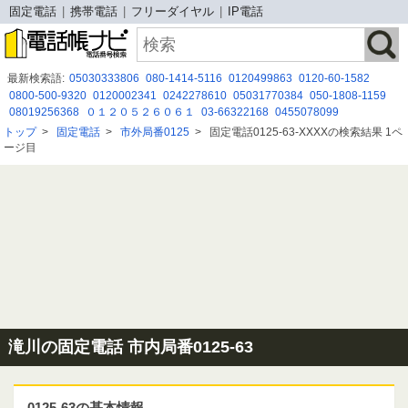
固定電話
携帯電話
フリーダイヤル
IP電話
最新検索語:
05030333806
080-1414-5116
0120499863
0120-60-1582
0800-500-9320
0120002341
0242278610
05031770384
050-1808-1159
08019256368
０１２０５２６０６１
03-66322168
0455078099
0671776643
07091602315
06-7526-4700
0671782807
080 7150 4579
トップ
>
固定電話
>
市外局番0125
>
固定電話0125-63-XXXXの検索結果 1ペ
0344469740
０８００２２２６３９０
09034234139
08005007067
ージ目
05052920497
05052915349
0120788090
滝川の固定電話 市内局番0125-63
0125-63の基本情報