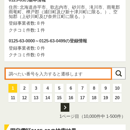
住所: 北海道赤平市、歌志内市、砂川市、滝川市、雨竜郡
雨竜町、樺戸郡（浦臼町及び新十津川町に限る。）、空
知郡（上砂川町及び奈井江町に限る。）
登録事業者数: 8 件
クチコミ件数: 1 件
0125-63-0000～0125-63-0499の登録情報
登録事業者数: 0 件
クチコミ件数: 0 件
1
2
3
4
5
6
7
8
9
10
11
12
13
14
15
16
17
18
19
20
次
1ページ目（10,000件中 1-500件）