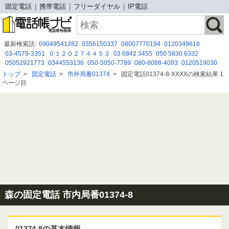
固定電話
携帯電話
フリーダイヤル
IP電話
最新検索語:
09049541282
0356150337
08007770194
0120349618
03-4579-3351
０１２０２７４４５３
03 6842 3455
050 5830 6332
05052921773
0344553136
050-5050-7789
080-8088-4093
0120519030
05052931218
09043358665
0120588041
0120557455
08007779635
トップ
>
固定電話
>
市外局番01374
>
固定電話01374-8-XXXXの検索結果 1
090-8672-8420
0895220721
0484973210
05057852533
0343765736
ページ目
08044169892
08020591339
森の固定電話 市内局番01374-8
01374-8の基本情報