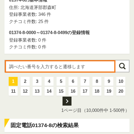
住所: 北海道茅部郡森町
登録事業者数: 346 件
クチコミ件数: 25 件
01374-8-0000～01374-8-0499の登録情報
登録事業者数: 0 件
クチコミ件数: 0 件
1
2
3
4
5
6
7
8
9
10
11
12
13
14
15
16
17
18
19
20
次
1ページ目（10,000件中 1-500件）
固定電話01374-8の検索結果