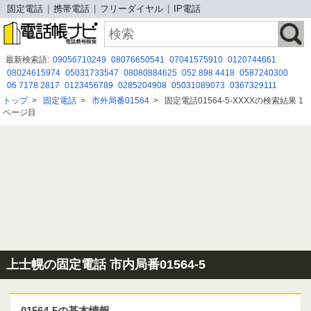
固定電話
携帯電話
フリーダイヤル
IP電話
最新検索語:
09056710249
08076650541
07041575910
0120744661
08024615974
05031733547
08080884625
052 898 4418
0587240300
06 7178 2817
0123456789
0285204908
05031089073
0367329111
08094187172
07010646333
07033132462
05031876156
0363635473
トップ
>
固定電話
>
市外局番01564
>
固定電話01564-5-XXXXの検索結果 1
08002002023
05068899596
03-3604-2000
0671660351
0661479788
ページ目
05052921769
上士幌の固定電話 市内局番01564-5
01564-5の基本情報