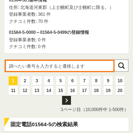
住所: 北海道河東郡（上士幌町及び士幌町に限る。）
登録事業者数: 361 件
クチコミ件数: 70 件
01564-5-0000～01564-5-0499の登録情報
登録事業者数: 0 件
クチコミ件数: 0 件
1
2
3
4
5
6
7
8
9
10
11
12
13
14
15
16
17
18
19
20
次
1ページ目（10,000件中 1-500件）
固定電話01564-5の検索結果