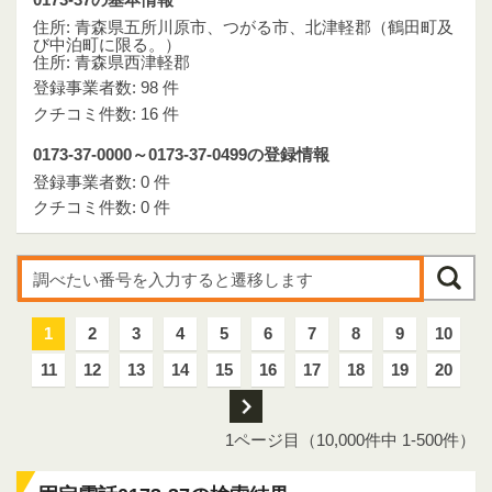
住所: 青森県五所川原市、つがる市、北津軽郡（鶴田町及
び中泊町に限る。）
住所: 青森県西津軽郡
登録事業者数: 98 件
クチコミ件数: 16 件
0173-37-0000～0173-37-0499の登録情報
登録事業者数: 0 件
クチコミ件数: 0 件
1
2
3
4
5
6
7
8
9
10
11
12
13
14
15
16
17
18
19
20
次
1ページ目（10,000件中 1-500件）