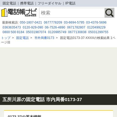
固定電話
携帯電話
フリーダイヤル
IP電話
最新検索語:
050-1807-0421
0677778209
03-6694-5795
03-4376-5696
0363635473
0120-929-090
06-7526-4890
0671782807
0120499229
0800 500 8184
05031987074
0120985749
0677130838
05031299755
08065611427
08009191250
09051310032
0120427245
08000809691
トップ
>
固定電話
>
市外局番0173
>
固定電話0173-37-XXXXの検索結果 1ペ
0433327100
0362772392
0363739821
0120842133
0664490991
ージ目
07015527583
五所川原の固定電話 市内局番0173-37
0173-37の基本情報