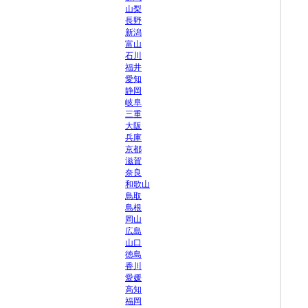
山梨
長野
新潟
富山
石川
福井
愛知
静岡
岐阜
三重
大阪
兵庫
京都
滋賀
奈良
和歌山
鳥取
島根
岡山
広島
山口
徳島
香川
愛媛
高知
福岡