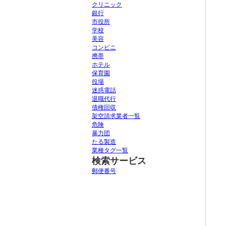
クリニック
銀行
市役所
学校
美容
コンビニ
携帯
ホテル
保育園
役場
迷惑電話
退職代行
債権回収
架空請求業者一覧
危険
暴力団
たる製造
業種タグ一覧
検索サービス
郵便番号