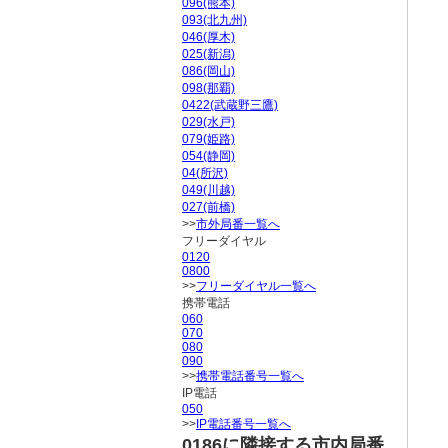
096(熊本)
093(北九州)
046(厚木)
025(新潟)
086(岡山)
098(那覇)
0422(武蔵野三鷹)
029(水戸)
079(姫路)
054(静岡)
04(所沢)
049(川越)
027(前橋)
>>
市外局番一覧へ
フリーダイヤル
0120
0800
>>
フリーダイヤル一覧へ
携帯電話
060
070
080
090
>>
携帯電話番号一覧へ
IP電話
050
>>
IP電話番号一覧へ
0186に隣接する市内局番