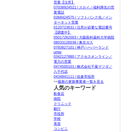
営業【注意】
07038924521 / スカイ／福利厚生の営
業電話
0368424575 / ソフトバンク光／イン
ターネット営業
0120723631 / 注意が必要な電話番号
【調査中】
05017262003 / 大阪医科薬科大学病院
08033126036 / 東京ガス
0783827101 / 神戸ハーバーランド
umie
0342127880 / アクセスオンライン／
電力の営業
0474500101 / 株式会社千葉マツダ／
八千代店
0434841111 / 佐倉市役所
>>
最新の更新事業者一覧を見る
人気のキーワード
飲食店
病院
クリニック
銀行
市役所
学校
美容
コンビニ