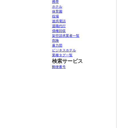
携帯
ホテル
保育園
役場
迷惑電話
退職代行
債権回収
架空請求業者一覧
危険
暴力団
ビジネスホテル
業種タグ一覧
検索サービス
郵便番号