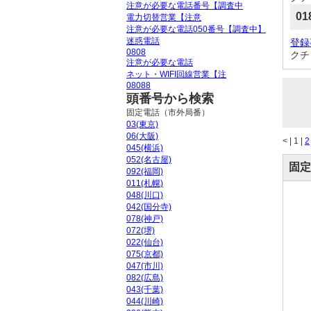
注意が必要な電話番号【調査中
01
電力切替営業【注意
注意が必要な電話050番号【調査中】
迷惑電話
登録
0808
クチ
注意が必要な電話
ネット・WIFI回線営業【注
08088
頭番号から検索
固定電話（市外局番）
03(東京)
06(大阪)
<
|
1 |
2
045(横浜)
052(名古屋)
固定
092(福岡)
011(札幌)
048(川口)
042(国分寺)
078(神戸)
072(堺)
022(仙台)
075(京都)
047(市川)
082(広島)
043(千葉)
044(川崎)