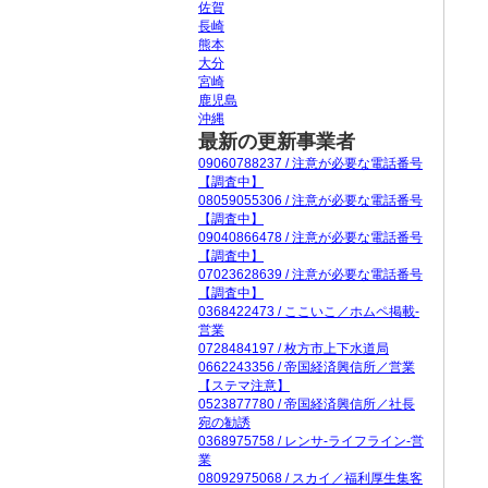
佐賀
長崎
熊本
大分
宮崎
鹿児島
沖縄
最新の更新事業者
09060788237 / 注意が必要な電話番号
【調査中】
08059055306 / 注意が必要な電話番号
【調査中】
09040866478 / 注意が必要な電話番号
【調査中】
07023628639 / 注意が必要な電話番号
【調査中】
0368422473 / ここいこ／ホムペ掲載-
営業
0728484197 / 枚方市上下水道局
0662243356 / 帝国経済興信所／営業
【ステマ注意】
0523877780 / 帝国経済興信所／社長
宛の勧誘
0368975758 / レンサ-ライフライン-営
業
08092975068 / スカイ／福利厚生集客