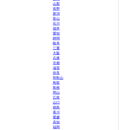
山梨
長野
新潟
富山
石川
福井
愛知
静岡
岐阜
三重
大阪
兵庫
京都
滋賀
奈良
和歌山
鳥取
島根
岡山
広島
山口
徳島
香川
愛媛
高知
福岡