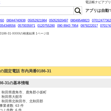
話
電話帳ナビアプ
アプリは自動
260
08044740938
05052921984
05052920497
08049548823
07012477362
054348556
0570035971
0120755280
090 8943 7954
0979222017
070174
80884304
186-31-XXXXの検索結果 1ページ目
の固定電話 市内局番0186-31
186-31の基本情報
: 秋田県鹿角市、鹿角郡小坂町
: 秋田県大館市
: 秋田県北秋田市、北秋田郡
事業者数: 63 件
コミ件数: 6 件