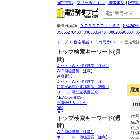
固定電話
フリーダイヤル
携帯電話
IP電
最新検索語:
０７６６７７１１６３
0342436
05055278400
0363635473
08020590680
05
0120323525
0120926483
08080884329
080
トップ
>
固定電話
>
市外局番0186
>
固定電話0
トップ検索キーワード(月
間)
ネット・WIFI回線営業【注意】
WiFi回線営業【注意】
迷惑電話
ネット・WiFi回線営業【注
注意が必要な電話番号【調査中
鹿角
リード／電話主装置営業
M&A総合研究所
弁護士法人あらた
0
080
067
住所
トップ検索キーワード(週
住所
間)
住所
WIFI回線営業【注意】
登録
ネット・WIFI回線営業【注意】
クチ