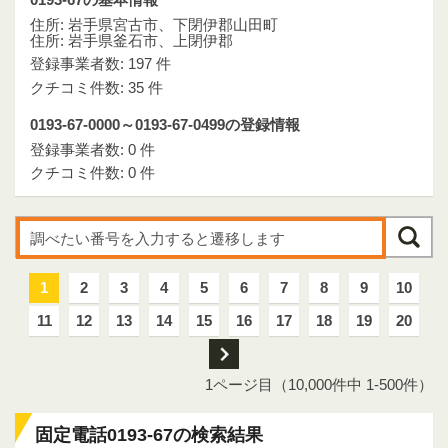
住所: 岩手県宮古市、下閉伊郡山田町
住所: 岩手県釜石市、上閉伊郡
登録事業者数: 197 件
クチコミ件数: 35 件
0193-67-0000～0193-67-0499の登録情報
登録事業者数: 0 件
クチコミ件数: 0 件
1
2
3
4
5
6
7
8
9
10
11
12
13
14
15
16
17
18
19
20
次
1ページ目（10,000件中 1-500件）
固定電話0193-67の検索結果