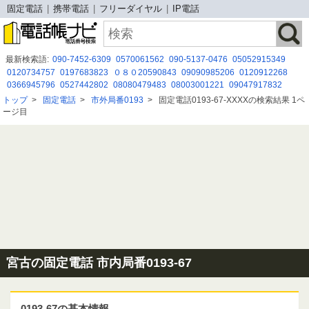
固定電話
携帯電話
フリーダイヤル
IP電話
最新検索語:
090-7452-6309
0570061562
090-5137-0476
05052915349
0120734757
0197683823
０８０20590843
09090985206
0120912268
0366945796
0527442802
08080479483
08003001221
09047917832
0343765736
090 5043 2570
08029309461
0120 929 090
0367377115
トップ
>
固定電話
>
市外局番0193
>
固定電話0193-67-XXXXの検索結果 1ペ
0120175767
06 7167 3803
08033656188
080-9403-1390
0120102800
ージ目
08080884304
宮古の固定電話 市内局番0193-67
0193-67の基本情報