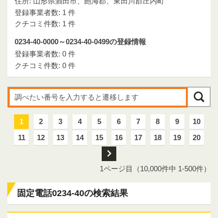
住所: 山形県酒田市、飽海郡、東田川郡庄内町
登録事業者数: 1 件
クチコミ件数: 1 件
0234-40-0000～0234-40-0499の登録情報
登録事業者数: 0 件
クチコミ件数: 0 件
1
2
3
4
5
6
7
8
9
10
11
12
13
14
15
16
17
18
19
20
次
1ページ目（10,000件中 1-500件）
固定電話0234-40の検索結果