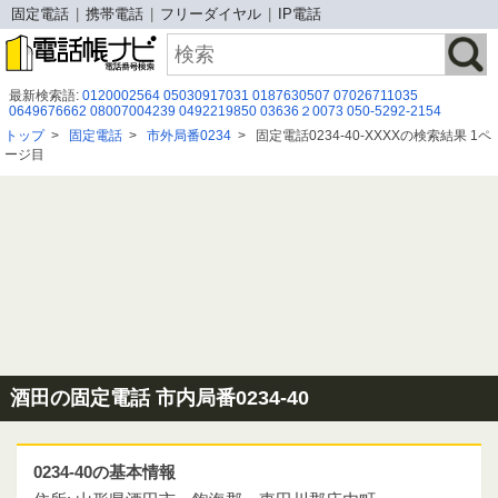
固定電話
携帯電話
フリーダイヤル
IP電話
最新検索語:
0120002564
05030917031
0187630507
07026711035
0649676662
08007004239
0492219850
03636２0073
050-5292-2154
08070224557
08000802137
０８００－９１９－９８１８
0345401370
トップ
>
固定電話
>
市外局番0234
>
固定電話0234-40-XXXXの検索結果 1ペ
05017412679
0363620073
0120849856
0975345366
05031316109
ージ目
050-3175-1652
0120983234
03-6894-9511
0586526135
03-6694-5796
0423038870
05031543832
酒田の固定電話 市内局番0234-40
0234-40の基本情報