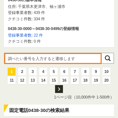
住所: 千葉県木更津市、袖ヶ浦市
登録事業者数: 439 件
クチコミ件数: 334 件
0438-30-0000～0438-30-0499の登録情報
登録事業者数: 22 件
クチコミ件数: 0 件
1
2
3
4
5
6
7
8
9
10
11
12
13
14
15
16
17
18
19
20
次
1ページ目（10,000件中 1-500件）
固定電話0438-30の検索結果