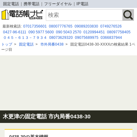
固定電話
携帯電話
フリーダイヤル
IP電話
最新検索語:
07017356601
08007776765
09089203830
0749276526
0427-96-6111
090 5977 5600
090 5043 2570
0120994451
08097758405
０４５－６１３－７９３４
08073629320
09075689975
0366837944
05017828901
05031207874
0429789724
050-5291-5353
トップ
>
固定電話
>
市外局番0438
>
固定電話0438-30-XXXXの検索結果 1ペ
０７０１４３２５３０７
0800-999-8308
0120844657
05054820951
ージ目
08080884304
05057858990
0120-996-729
054-908-9616
木更津の固定電話 市内局番0438-30
0438-30の基本情報