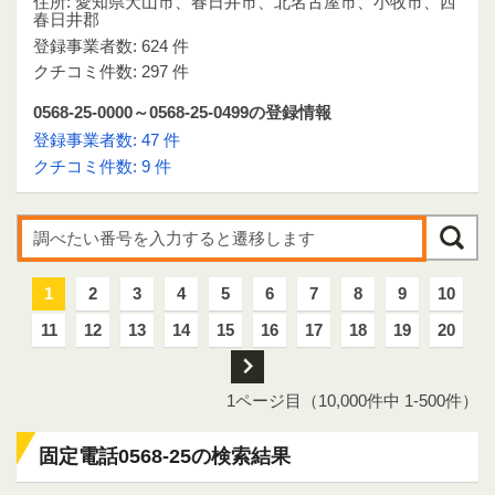
住所: 愛知県犬山市、春日井市、北名古屋市、小牧市、西
春日井郡
登録事業者数: 624 件
クチコミ件数: 297 件
0568-25-0000～0568-25-0499の登録情報
登録事業者数: 47 件
クチコミ件数: 9 件
1
2
3
4
5
6
7
8
9
10
11
12
13
14
15
16
17
18
19
20
次
1ページ目（10,000件中 1-500件）
固定電話0568-25の検索結果