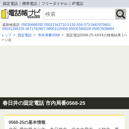
固定電話
携帯電話
フリーダイヤル
IP電話
最新検索語:
05030666392
05031342710
0120-559-373
0462970801
05031266235
0671782807
08001116400
05031580029
05057838884
0120240187
0120996518
09047917832
08066939369
050 6862 5220
トップ
>
固定電話
>
市外局番0568
>
固定電話0568-25-XXXXの検索結果 1ペ
05031931948
0367592862
0120988664
08007779633
0356749751
ージ目
0667345501
0120665380
080 8047 9557
05052920497
０８００－９１９－９８１８
08020590774
春日井の固定電話 市内局番0568-25
0568-25の基本情報