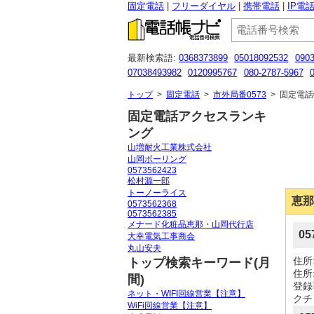
固定電話
フリーダイヤル
携帯電話
IP電
最新検索語:
0368373899
05018092532
090
07038493982
0120995767
080-2787-5967
05066222018
0120844657
09026309853
05
トップ
>
固定電話
>
市外局番0573
>
固定電話0
固定電話アクセスランキ
ング
山増耐火工業株式会社
山岡ボーリング
0573562423
松村源一郎
トーノーライス
恵那
0573562368
0573562385
メナード化粧品恵那・山岡代行店
0
大幸電気工事商会
丸山安夫
住所
トップ検索キーワード(月
住所
間)
登録
ネット・WIFI回線営業【注意】
クチ
WiFi回線営業【注意】