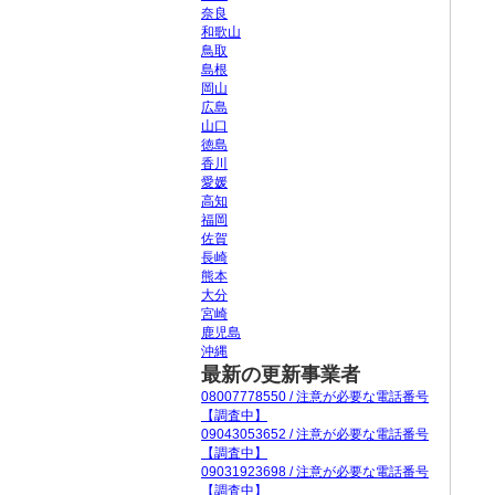
奈良
和歌山
鳥取
島根
岡山
広島
山口
徳島
香川
愛媛
高知
福岡
佐賀
長崎
熊本
大分
宮崎
鹿児島
沖縄
最新の更新事業者
08007778550 / 注意が必要な電話番号
【調査中】
09043053652 / 注意が必要な電話番号
【調査中】
09031923698 / 注意が必要な電話番号
【調査中】