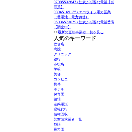
07085532847 / 注意が必要な電話【犯
罪系】
08045169135 / エコライフ電力営業
（蓄電池・電力切替）
05036573079 / 注意が必要な電話番号
【調査中】
>>
最新の更新事業者一覧を見る
人気のキーワード
飲食店
病院
クリニック
銀行
市役所
学校
美容
コンビニ
携帯
ホテル
保育園
役場
迷惑電話
退職代行
債権回収
架空請求業者一覧
危険
暴力団