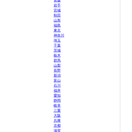
青森
岩手
宮城
秋田
山形
福島
東京
神奈川
埼玉
千葉
茨城
栃木
群馬
山梨
長野
新潟
富山
石川
福井
愛知
静岡
岐阜
三重
大阪
兵庫
京都
滋賀