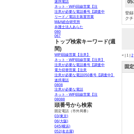
05
迷惑電話
ネット・WiFi回線営業【注
注意が必要な電話番号【調査中
登録
リード／電話主装置営業
クチ
M&A総合研究所
弁護士法人あらた
080
067
トップ検索キーワード(週
間)
WIFI回線営業【注意】
<
|
1 |
2
ネット・WIFI回線営業【注意】
注意が必要な電話番号【調査中
固定
電力切替営業【注意
注意が必要な電話050番号【調査中】
迷惑電話
0808
注意が必要な電話
ネット・WIFI回線営業【注
08088
頭番号から検索
固定電話（市外局番）
03(東京)
06(大阪)
045(横浜)
052(名古屋)