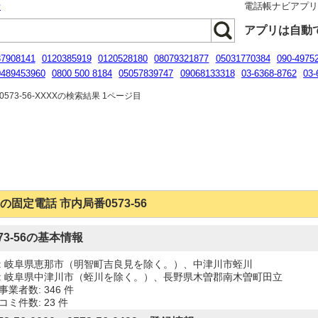
話
電話帳ナビアプ
アプリは自動
37908141
0120385919
0120528180
08079321877
05031770384
090-4975
0489453960
0800 500 8184
05057839747
09068133318
03-6368-8762
03-
0-5292-2154
573-56-XXXXの検索結果 1ページ目
の固定電話 市内局番0573-56
573-56の基本情報
: 岐阜県恵那市（明智町吉良見を除く。）、中津川市蛭川
: 岐阜県中津川市（蛭川を除く。）、長野県木曽郡南木曽町田立
事業者数: 346 件
コミ件数: 23 件