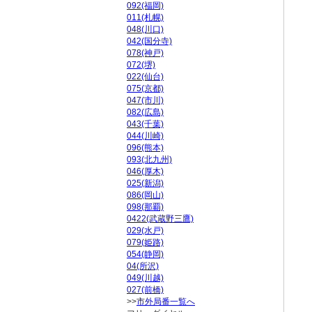
092(福岡)
011(札幌)
048(川口)
042(国分寺)
078(神戸)
072(堺)
022(仙台)
075(京都)
047(市川)
082(広島)
043(千葉)
044(川崎)
096(熊本)
093(北九州)
046(厚木)
025(新潟)
086(岡山)
098(那覇)
0422(武蔵野三鷹)
029(水戸)
079(姫路)
054(静岡)
04(所沢)
049(川越)
027(前橋)
>>
市外局番一覧へ