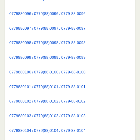
0779880096 / 0779(88)0096 / 0779-88-0096
0779880097 / 0779(88)0097 / 0779-88-0097
0779880098 / 0779(88)0098 / 0779-88-0098
0779880099 / 0779(88)0099 / 0779-88-0099
0779880100 / 0779(88)0100 / 0779-88-0100
0779880101 / 0779(88)0101 / 0779-88-0101
0779880102 / 0779(88)0102 / 0779-88-0102
0779880103 / 0779(88)0103 / 0779-88-0103
0779880104 / 0779(88)0104 / 0779-88-0104