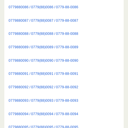
0779880086 / 0779(88)0086 / 0779-88-0086
0779880087 / 0779(88)0087 / 0779-88-0087
0779880088 / 0779(88)0088 / 0779-88-0088
0779880089 / 0779(88)0089 / 0779-88-0089
0779880090 / 0779(88)0090 / 0779-88-0090
0779880091 / 0779(88)0091 / 0779-88-0091
0779880092 / 0779(88)0092 / 0779-88-0092
0779880093 / 0779(88)0093 / 0779-88-0093
0779880094 / 0779(88)0094 / 0779-88-0094
0779880095 / 0779(88)0095 / 0779-88-0095