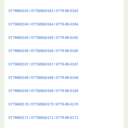
0779880163 / 0779(88)0163 / 0779-88-0163
0779880164 / 0779(88)0164 / 0779-88-0164
0779880165 / 0779(88)0165 / 0779-88-0165
0779880166 / 0779(88)0166 / 0779-88-0166
0779880167 / 0779(88)0167 / 0779-88-0167
0779880168 / 0779(88)0168 / 0779-88-0168
0779880169 / 0779(88)0169 / 0779-88-0169
0779880170 / 0779(88)0170 / 0779-88-0170
0779880171 / 0779(88)0171 / 0779-88-0171