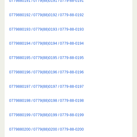
0779880191 / 0779(88)0191 / 0779-88-0191
0779880192 / 0779(88)0192 / 0779-88-0192
0779880193 / 0779(88)0193 / 0779-88-0193
0779880194 / 0779(88)0194 / 0779-88-0194
0779880195 / 0779(88)0195 / 0779-88-0195
0779880196 / 0779(88)0196 / 0779-88-0196
0779880197 / 0779(88)0197 / 0779-88-0197
0779880198 / 0779(88)0198 / 0779-88-0198
0779880199 / 0779(88)0199 / 0779-88-0199
0779880200 / 0779(88)0200 / 0779-88-0200