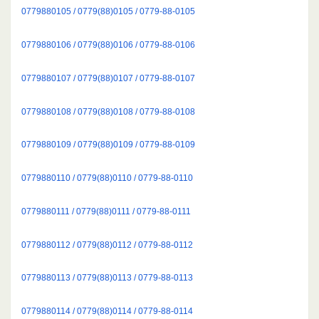
0779880105 / 0779(88)0105 / 0779-88-0105
0779880106 / 0779(88)0106 / 0779-88-0106
0779880107 / 0779(88)0107 / 0779-88-0107
0779880108 / 0779(88)0108 / 0779-88-0108
0779880109 / 0779(88)0109 / 0779-88-0109
0779880110 / 0779(88)0110 / 0779-88-0110
0779880111 / 0779(88)0111 / 0779-88-0111
0779880112 / 0779(88)0112 / 0779-88-0112
0779880113 / 0779(88)0113 / 0779-88-0113
0779880114 / 0779(88)0114 / 0779-88-0114