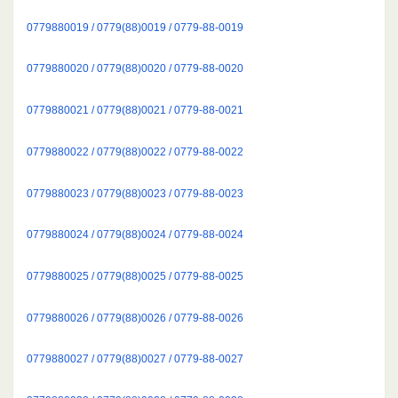
0779880019 / 0779(88)0019 / 0779-88-0019
0779880020 / 0779(88)0020 / 0779-88-0020
0779880021 / 0779(88)0021 / 0779-88-0021
0779880022 / 0779(88)0022 / 0779-88-0022
0779880023 / 0779(88)0023 / 0779-88-0023
0779880024 / 0779(88)0024 / 0779-88-0024
0779880025 / 0779(88)0025 / 0779-88-0025
0779880026 / 0779(88)0026 / 0779-88-0026
0779880027 / 0779(88)0027 / 0779-88-0027