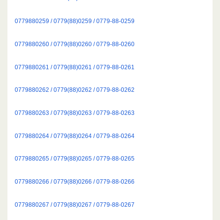
0779880259 / 0779(88)0259 / 0779-88-0259
0779880260 / 0779(88)0260 / 0779-88-0260
0779880261 / 0779(88)0261 / 0779-88-0261
0779880262 / 0779(88)0262 / 0779-88-0262
0779880263 / 0779(88)0263 / 0779-88-0263
0779880264 / 0779(88)0264 / 0779-88-0264
0779880265 / 0779(88)0265 / 0779-88-0265
0779880266 / 0779(88)0266 / 0779-88-0266
0779880267 / 0779(88)0267 / 0779-88-0267