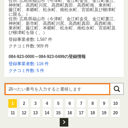
住所: 広島県福山市（今津町、金江町金見、金江町藁江、
神村町、高西町川尻、高西町真田、高西町南、東村町、
藤江町、本郷町、松永町、南松永町、宮前町及び柳津町
に限る。）
住所: 広島県福山市（今津町、金江町金見、金江町藁江、
神村町、新市町、高西町川尻、高西町真田、高西町南、
東村町、藤江町、本郷町、松永町、南松永町、宮前町及
び柳津町を除く。）
登録事業者数: 1,587 件
クチコミ件数: 909 件
084-923-0000～084-923-0499の登録情報
登録事業者数: 116 件
クチコミ件数: 5 件
1
2
3
4
5
6
7
8
9
10
11
12
13
14
15
16
17
18
19
20
次