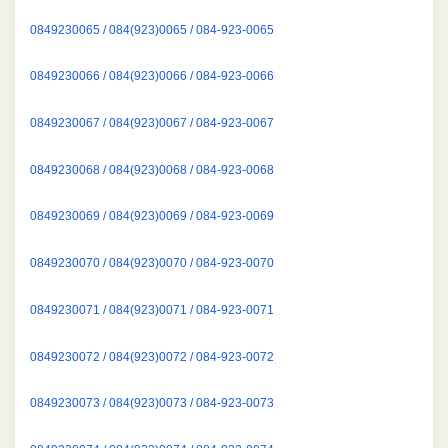
0849230065 / 084(923)0065 / 084-923-0065
0849230066 / 084(923)0066 / 084-923-0066
0849230067 / 084(923)0067 / 084-923-0067
0849230068 / 084(923)0068 / 084-923-0068
0849230069 / 084(923)0069 / 084-923-0069
0849230070 / 084(923)0070 / 084-923-0070
0849230071 / 084(923)0071 / 084-923-0071
0849230072 / 084(923)0072 / 084-923-0072
0849230073 / 084(923)0073 / 084-923-0073