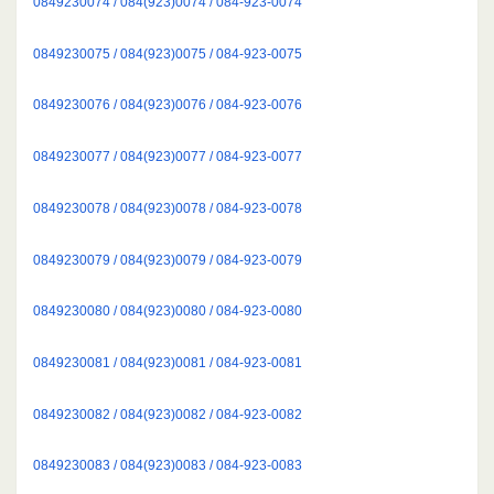
0849230074 / 084(923)0074 / 084-923-0074
0849230075 / 084(923)0075 / 084-923-0075
0849230076 / 084(923)0076 / 084-923-0076
0849230077 / 084(923)0077 / 084-923-0077
0849230078 / 084(923)0078 / 084-923-0078
0849230079 / 084(923)0079 / 084-923-0079
0849230080 / 084(923)0080 / 084-923-0080
0849230081 / 084(923)0081 / 084-923-0081
0849230082 / 084(923)0082 / 084-923-0082
0849230083 / 084(923)0083 / 084-923-0083