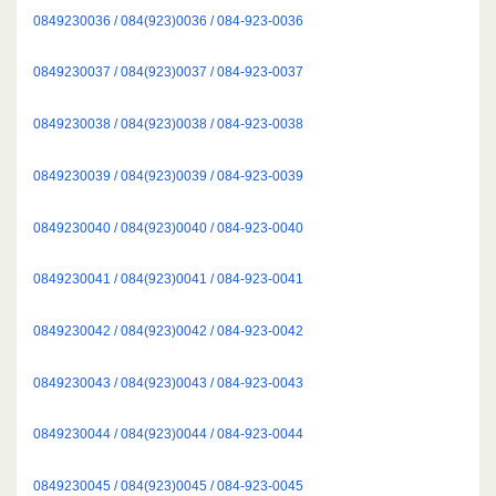
0849230036 / 084(923)0036 / 084-923-0036
0849230037 / 084(923)0037 / 084-923-0037
0849230038 / 084(923)0038 / 084-923-0038
0849230039 / 084(923)0039 / 084-923-0039
0849230040 / 084(923)0040 / 084-923-0040
0849230041 / 084(923)0041 / 084-923-0041
0849230042 / 084(923)0042 / 084-923-0042
0849230043 / 084(923)0043 / 084-923-0043
0849230044 / 084(923)0044 / 084-923-0044
0849230045 / 084(923)0045 / 084-923-0045