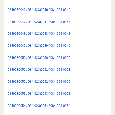
0849230046 / 084(923)0046 / 084-923-0046
0849230047 / 084(923)0047 / 084-923-0047
0849230048 / 084(923)0048 / 084-923-0048
0849230049 / 084(923)0049 / 084-923-0049
0849230050 / 084(923)0050 / 084-923-0050
0849230051 / 084(923)0051 / 084-923-0051
0849230052 / 084(923)0052 / 084-923-0052
0849230053 / 084(923)0053 / 084-923-0053
0849230054 / 084(923)0054 / 084-923-0054