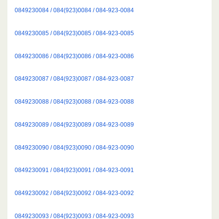
0849230084 / 084(923)0084 / 084-923-0084
0849230085 / 084(923)0085 / 084-923-0085
0849230086 / 084(923)0086 / 084-923-0086
0849230087 / 084(923)0087 / 084-923-0087
0849230088 / 084(923)0088 / 084-923-0088
0849230089 / 084(923)0089 / 084-923-0089
0849230090 / 084(923)0090 / 084-923-0090
0849230091 / 084(923)0091 / 084-923-0091
0849230092 / 084(923)0092 / 084-923-0092
0849230093 / 084(923)0093 / 084-923-0093