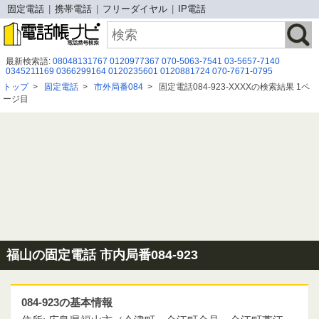
固定電話
携帯電話
フリーダイヤル
IP電話
最新検索語:
08048131767
0120977367
070-5063-7541
03-5657-7140
0345211169
0366299164
0120235601
0120881724
070-7671-0795
03 6369 8631
0671673805
0644008447
03-6691-4796
050 5785 1560
トップ
>
固定電話
>
市外局番084
>
固定電話084-923-XXXXの検索結果 1ペ
05057834765
08009191250
070-1342-9401
0671776643
052-307-4910
ージ目
05052922191
0671782807
05031522922
050-3118-5224
０５３－４７７－０５０７
05057852533
福山の固定電話 市内局番084-923
084-923の基本情報