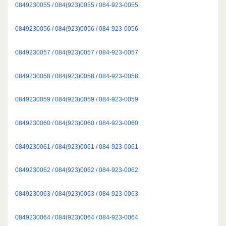
0849230055 / 084(923)0055 / 084-923-0055
0849230056 / 084(923)0056 / 084-923-0056
0849230057 / 084(923)0057 / 084-923-0057
0849230058 / 084(923)0058 / 084-923-0058
0849230059 / 084(923)0059 / 084-923-0059
0849230060 / 084(923)0060 / 084-923-0060
0849230061 / 084(923)0061 / 084-923-0061
0849230062 / 084(923)0062 / 084-923-0062
0849230063 / 084(923)0063 / 084-923-0063
0849230064 / 084(923)0064 / 084-923-0064