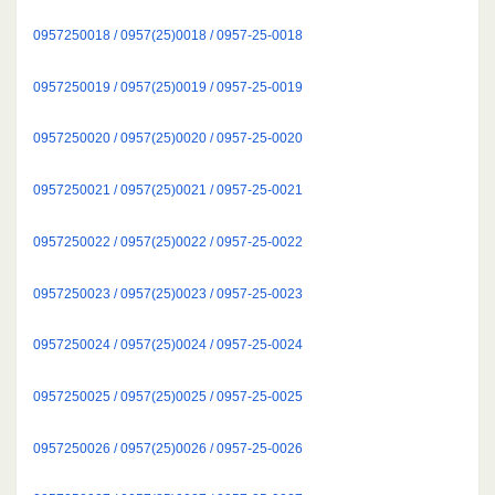
0957250018 / 0957(25)0018 / 0957-25-0018
0957250019 / 0957(25)0019 / 0957-25-0019
0957250020 / 0957(25)0020 / 0957-25-0020
0957250021 / 0957(25)0021 / 0957-25-0021
0957250022 / 0957(25)0022 / 0957-25-0022
0957250023 / 0957(25)0023 / 0957-25-0023
0957250024 / 0957(25)0024 / 0957-25-0024
0957250025 / 0957(25)0025 / 0957-25-0025
0957250026 / 0957(25)0026 / 0957-25-0026