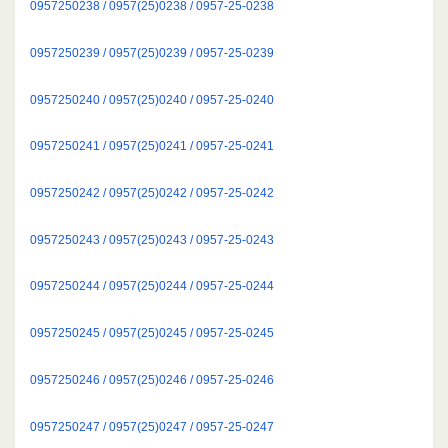
0957250238 / 0957(25)0238 / 0957-25-0238
0957250239 / 0957(25)0239 / 0957-25-0239
0957250240 / 0957(25)0240 / 0957-25-0240
0957250241 / 0957(25)0241 / 0957-25-0241
0957250242 / 0957(25)0242 / 0957-25-0242
0957250243 / 0957(25)0243 / 0957-25-0243
0957250244 / 0957(25)0244 / 0957-25-0244
0957250245 / 0957(25)0245 / 0957-25-0245
0957250246 / 0957(25)0246 / 0957-25-0246
0957250247 / 0957(25)0247 / 0957-25-0247