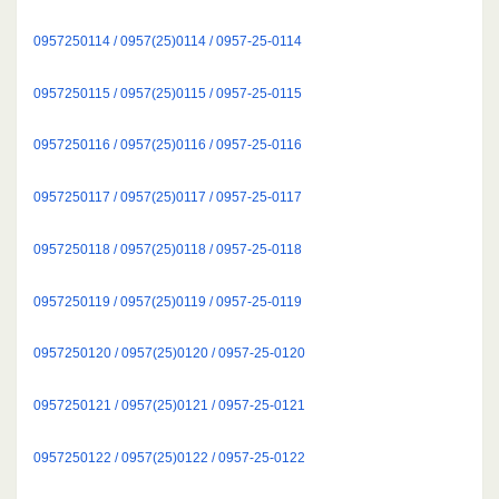
0957250114 / 0957(25)0114 / 0957-25-0114
0957250115 / 0957(25)0115 / 0957-25-0115
0957250116 / 0957(25)0116 / 0957-25-0116
0957250117 / 0957(25)0117 / 0957-25-0117
0957250118 / 0957(25)0118 / 0957-25-0118
0957250119 / 0957(25)0119 / 0957-25-0119
0957250120 / 0957(25)0120 / 0957-25-0120
0957250121 / 0957(25)0121 / 0957-25-0121
0957250122 / 0957(25)0122 / 0957-25-0122