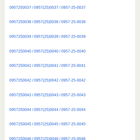
0957250037 / 0957(25)0037 / 0957-25-0037
0957250038 / 0957(25)0038 / 0957-25-0038
0957250039 / 0957(25)0039 / 0957-25-0039
0957250040 / 0957(25)0040 / 0957-25-0040
0957250041 / 0957(25)0041 / 0957-25-0041
0957250042 / 0957(25)0042 / 0957-25-0042
0957250043 / 0957(25)0043 / 0957-25-0043
0957250044 / 0957(25)0044 / 0957-25-0044
0957250045 / 0957(25)0045 / 0957-25-0045
0957250046 / 0957(25)0046 / 0957-25-0046