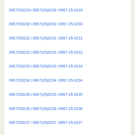
0957250229 / 0957(25)0229 / 0957-25-0229
0957250230 / 0957(25)0230 / 0957-25-0230
0957250231 / 0957(25)0231 / 0957-25-0231
0957250232 / 0957(25)0232 / 0957-25-0232
0957250233 / 0957(25)0233 / 0957-25-0233
0957250234 / 0957(25)0234 / 0957-25-0234
0957250235 / 0957(25)0235 / 0957-25-0235
0957250236 / 0957(25)0236 / 0957-25-0236
0957250237 / 0957(25)0237 / 0957-25-0237