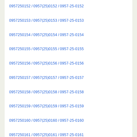
0957250152 / 0957(25)0152 / 0957-25-0152
0957250153 / 0957(25)0153 / 0957-25-0153
0957250154 / 0957(25)0154 / 0957-25-0154
0957250155 / 0957(25)0155 / 0957-25-0155
0957250156 / 0957(25)0156 / 0957-25-0156
0957250157 / 0957(25)0157 / 0957-25-0157
0957250158 / 0957(25)0158 / 0957-25-0158
0957250159 / 0957(25)0159 / 0957-25-0159
0957250160 / 0957(25)0160 / 0957-25-0160
0957250161 / 0957(25)0161 / 0957-25-0161