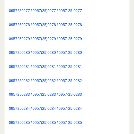
0957250277 / 0957(25)0277 / 0957-25-0277
0957250278 / 0957(25)0278 / 0957-25-0278
0957250279 / 0957(25)0279 / 0957-25-0279
0957250280 / 0957(25)0280 / 0957-25-0280
0957250281 / 0957(25)0281 / 0957-25-0281
0957250282 / 0957(25)0282 / 0957-25-0282
0957250283 / 0957(25)0283 / 0957-25-0283
0957250284 / 0957(25)0284 / 0957-25-0284
0957250285 / 0957(25)0285 / 0957-25-0285