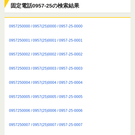
固定電話0957-25の検索結果
0957250000 / 0957(25)0000 / 0957-25-0000
0957250001 / 0957(25)0001 / 0957-25-0001
0957250002 / 0957(25)0002 / 0957-25-0002
0957250003 / 0957(25)0003 / 0957-25-0003
0957250004 / 0957(25)0004 / 0957-25-0004
0957250005 / 0957(25)0005 / 0957-25-0005
0957250006 / 0957(25)0006 / 0957-25-0006
0957250007 / 0957(25)0007 / 0957-25-0007