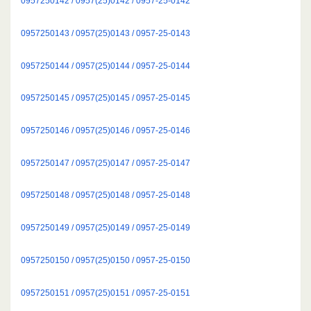
0957250142 / 0957(25)0142 / 0957-25-0142
0957250143 / 0957(25)0143 / 0957-25-0143
0957250144 / 0957(25)0144 / 0957-25-0144
0957250145 / 0957(25)0145 / 0957-25-0145
0957250146 / 0957(25)0146 / 0957-25-0146
0957250147 / 0957(25)0147 / 0957-25-0147
0957250148 / 0957(25)0148 / 0957-25-0148
0957250149 / 0957(25)0149 / 0957-25-0149
0957250150 / 0957(25)0150 / 0957-25-0150
0957250151 / 0957(25)0151 / 0957-25-0151