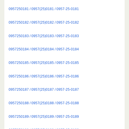
0957250181 / 0957(25)0181 / 0957-25-0181
0957250182 / 0957(25)0182 / 0957-25-0182
0957250183 / 0957(25)0183 / 0957-25-0183
0957250184 / 0957(25)0184 / 0957-25-0184
0957250185 / 0957(25)0185 / 0957-25-0185
0957250186 / 0957(25)0186 / 0957-25-0186
0957250187 / 0957(25)0187 / 0957-25-0187
0957250188 / 0957(25)0188 / 0957-25-0188
0957250189 / 0957(25)0189 / 0957-25-0189