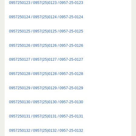
0957250123 / 0957(25)0123 / 0957-25-0123
0957250124 / 0957(25)0124 / 0957-25-0124
0957250125 / 0957(25)0125 / 0957-25-0125
0957250126 / 0957(25)0126 / 0957-25-0126
0957250127 / 0957(25)0127 / 0957-25-0127
0957250128 / 0957(25)0128 / 0957-25-0128
0957250129 / 0957(25)0129 / 0957-25-0129
0957250130 / 0957(25)0130 / 0957-25-0130
0957250131 / 0957(25)0131 / 0957-25-0131
0957250132 / 0957(25)0132 / 0957-25-0132