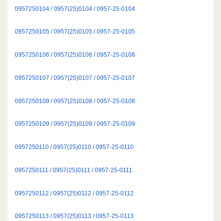
0957250104 / 0957(25)0104 / 0957-25-0104
0957250105 / 0957(25)0105 / 0957-25-0105
0957250106 / 0957(25)0106 / 0957-25-0106
0957250107 / 0957(25)0107 / 0957-25-0107
0957250108 / 0957(25)0108 / 0957-25-0108
0957250109 / 0957(25)0109 / 0957-25-0109
0957250110 / 0957(25)0110 / 0957-25-0110
0957250111 / 0957(25)0111 / 0957-25-0111
0957250112 / 0957(25)0112 / 0957-25-0112
0957250113 / 0957(25)0113 / 0957-25-0113