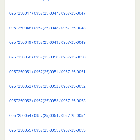
0957250047 / 0957(25)0047 / 0957-25-0047
0957250048 / 0957(25)0048 / 0957-25-0048
0957250049 / 0957(25)0049 / 0957-25-0049
0957250050 / 0957(25)0050 / 0957-25-0050
0957250051 / 0957(25)0051 / 0957-25-0051
0957250052 / 0957(25)0052 / 0957-25-0052
0957250053 / 0957(25)0053 / 0957-25-0053
0957250054 / 0957(25)0054 / 0957-25-0054
0957250055 / 0957(25)0055 / 0957-25-0055