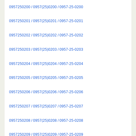
0957250200 / 0957(25)0200 / 0957-25-0200
0957250201 / 0957(25)0201 / 0957-25-0201
0957250202 / 0957(25)0202 / 0957-25-0202
0957250203 / 0957(25)0203 / 0957-25-0203
0957250204 / 0957(25)0204 / 0957-25-0204
0957250205 / 0957(25)0205 / 0957-25-0205
0957250206 / 0957(25)0206 / 0957-25-0206
0957250207 / 0957(25)0207 / 0957-25-0207
0957250208 / 0957(25)0208 / 0957-25-0208
0957250209 / 0957(25)0209 / 0957-25-0209