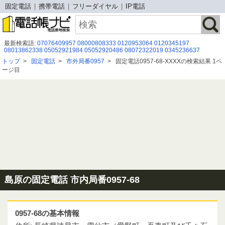
固定電話
携帯電話
フリーダイヤル
IP電話
最新検索語:
07076409957
08000808333
0120953064
0120345197
08013862338
05052921984
05052920486
08072322019
0345236637
0800-700-9475
05017906881
080 2930 8509
050-6865-0828
0366358728
トップ
>
固定電話
>
市外局番0957
>
固定電話0957-68-XXXXの検索結果 1ペ
070-2642-5619
0342230694
0467798061
0368975604
08008050003
ージ目
０６７６３６８７６４
0342147220
08080479483
08014145133
0671660351
05017919721
島原の固定電話 市内局番0957-68
0957-68の基本情報