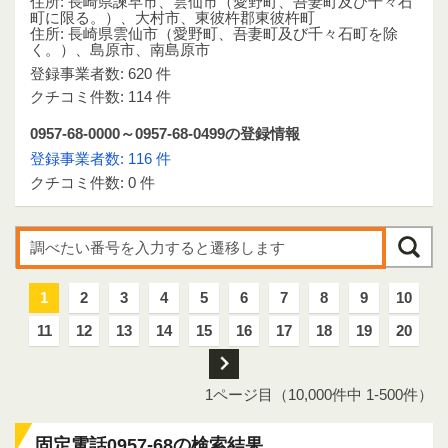
住所: 長崎県諫早市、雲仙市（愛野町、吾妻町及び千々石
町に限る。）、大村市、東彼杵郡東彼杵町
住所: 長崎県雲仙市（愛野町、吾妻町及び千々石町を除
く。）、島原市、南島原市
登録事業者数: 620 件
クチコミ件数: 114 件
0957-68-0000～0957-68-0499の登録情報
登録事業者数: 116 件
クチコミ件数: 0 件
1
2
3
4
5
6
7
8
9
10
11
12
13
14
15
16
17
18
19
20
次
1ページ目（10,000件中 1-500件）
固定電話0957-68の検索結果