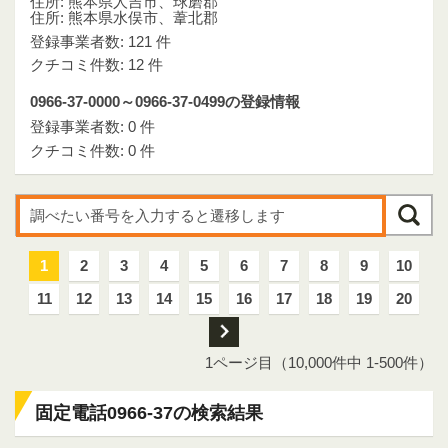
住所: 熊本県人吉市、球磨郡
住所: 熊本県水俣市、葦北郡
登録事業者数: 121 件
クチコミ件数: 12 件
0966-37-0000～0966-37-0499の登録情報
登録事業者数: 0 件
クチコミ件数: 0 件
1
2
3
4
5
6
7
8
9
10
11
12
13
14
15
16
17
18
19
20
次
1ページ目（10,000件中 1-500件）
固定電話0966-37の検索結果