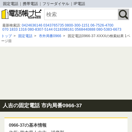
固定電話
携帯電話
フリーダイヤル
IP電話
最新検索語:
0424636146
0343765735
0800-300-1151
06-7526-4700
070 1833 1316
080-8307-5144
0118398161
0568440888
080-5383-6673
08073109395
08015851598
05031693714
08071777901
050-3187-6998
トップ
>
固定電話
>
市外局番0966
>
固定電話0966-37-XXXXの検索結果 1ペ
0120907449
08014145133
05031762257
050-1722-3569
0120102800
ージ目
0258278812
0120-980-036
080-2787-5967
08072692441
050 3115 6483
09079435461
人吉の固定電話 市内局番0966-37
0966-37の基本情報