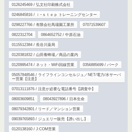
0126245469 / 弘文社印刷株式会社
0246845816 / ｉ−ｓｔｅｐ トレーニングセンター
0298227766 / 有限会社馬場園工業所
07071539607
0822312704
0864652752 / 中原石油
0115512384 / 長谷川薬局
0120381832 / 山田養蜂場／商品の案内
0120995474 / ネット・WiFi回線営業
0356885699 / パーク
05057848546 / ライフラインコンセルジュ／NET/電力/水サーバ
ー営業【注意】
07013111876 / 注意が必要な電話番号【調査中】
08003609851
08043927896 / 日本生命
08079342801 / リード／マンション営業
09039765893 / ジュエリー販売【誘い出し】
0120138160 / J:COM営業