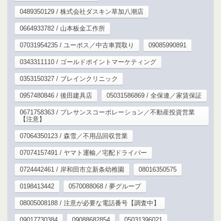
0489350129 / 株式会社ダスキン草加八潮店
0664933782 / 山本板金工作所
07031954235 / ユーポス／中古車買取り
09085990891
0343311110 / ゴールドポイントマーケティング
0353150327 / ブレインクリニック
0957480846 / 後田建具店
05031586869 / 全保連／家賃保証
0671758363 / プレサンスコーポレーション／不動産投資営業
【注意】
07064350123 / 森雪／不用品回収営業
07074157491 / ヤマト運輸／宅配ドライバー
0724442461 / 岸和田市立新条幼稚園
08016350575
0198413442
0570088068 / 夢グループ
08005008188 / 注意が必要な電話番号【調査中】
09017730384
09088682854
05031396021