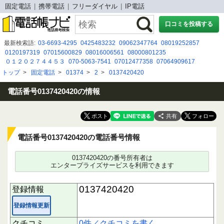
固定電話
携帯電話
フリーダイヤル
IP電話
口コミを投稿する
最新検索語:
03-6693-4295
0425483232
09062347764
08019252857
0120197319
07015600829
08016006561
08000801235
０１２０２７４４５３
070-5063-7541
07012477358
07064909617
08002226390
0298698310
0120-197-319
0667995112
070-2642-5619
トップ
>
固定電話
>
01374
>
2
>
0137420420
05031207874
0120899543
0120502234
050-3114-7590
07054949946
0120935474
0800 500 8188
050-3175-1652
電話番号0137420420の情報
共有
電話番号0137420420の電話番号情報
0137420420の番号所有者は
エンタープライズサービスを利用できます
0137420420
登録情報
登録情報更新
クチコミ
0件／クチコミを書く