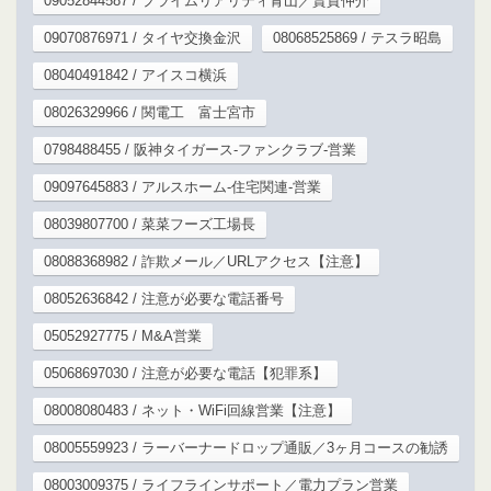
09052844587 / プライムリアリティ青山／賃貸仲介
09070876971 / タイヤ交換金沢
08068525869 / テスラ昭島
08040491842 / アイスコ横浜
08026329966 / 関電工 富士宮市
0798488455 / 阪神タイガース-ファンクラブ-営業
09097645883 / アルスホーム-住宅関連-営業
08039807700 / 菜菜フーズ工場長
08088368982 / 詐欺メール／URLアクセス【注意】
08052636842 / 注意が必要な電話番号
05052927775 / M&A営業
05068697030 / 注意が必要な電話【犯罪系】
08008080483 / ネット・WiFi回線営業【注意】
08005559923 / ラーバーナードロップ通販／3ヶ月コースの勧誘
08003009375 / ライフラインサポート／電力プラン営業