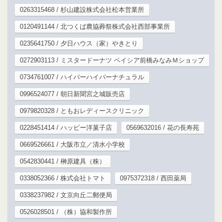
0263315468 / 杉山建設株式会社松本営業所
0120491144 / 北つくば農協葬祭株式会社西部事業所
0235641750 / 夕日ハウス（家）やきとり
0272903113 / ミスタードーナツ ベイシア前橋みなみＭショップ
0734761007 / ハイパーハイパーナチュラル
0996524077 / 朝日新聞宮之城販売店
0979820328 / ともおレディースクリニック
0228451414 / ハッピー洋菓子店
0569632016 / 花の長寿苑
0669526661 / 大阪市立／清水小学校
0542830441 / 榊原建具（株）
0338052366 / 株式会社トマト
0975372318 / 西田薬局
0338237982 / 文京向丘二郵便局
0526028501 / （株）協和製作所