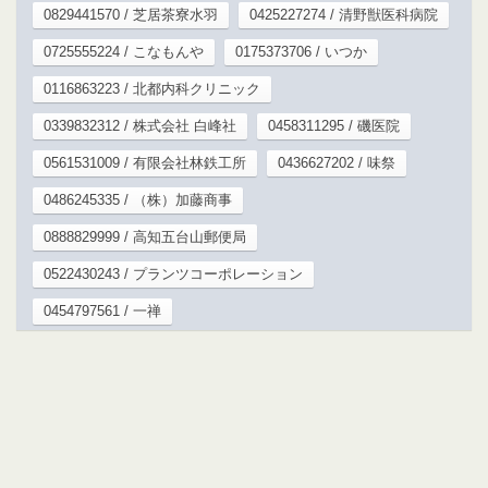
0829441570 / 芝居茶寮水羽
0425227274 / 清野獣医科病院
0725555224 / こなもんや
0175373706 / いつか
0116863223 / 北都内科クリニック
0339832312 / 株式会社 白峰社
0458311295 / 磯医院
0561531009 / 有限会社林鉄工所
0436627202 / 味祭
0486245335 / （株）加藤商事
0888829999 / 高知五台山郵便局
0522430243 / プランツコーポレーション
0454797561 / 一禅