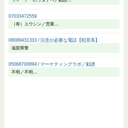
07033472559
（有）ユウシン／営業…
08089431333 / 注意が必要な電話【犯罪系】
滋賀県警
05068700894 / マーケティングラボ／勧誘
不明／不明…