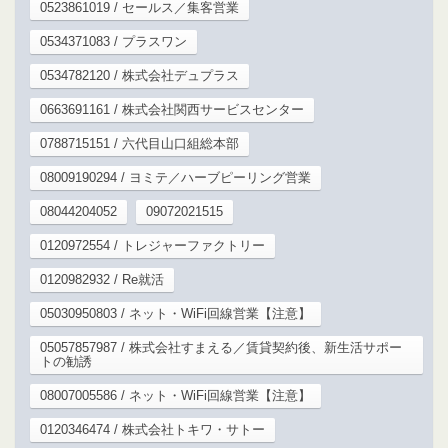
0523861019 / セールス／集客営業
0534371083 / プラスワン
0534782120 / 株式会社デュプラス
0663691161 / 株式会社関西サービスセンター
0788715151 / 六代目山口組総本部
08009190294 / ヨミテ／ハーブピーリング営業
08044204052
09072021515
0120972554 / トレジャーファクトリー
0120982932 / Re就活
05030950803 / ネット・WiFi回線営業【注意】
05057857987 / 株式会社すまえる／賃貸契約後、新生活サポー
トの勧誘
08007005586 / ネット・WiFi回線営業【注意】
0120346474 / 株式会社トキワ・サトー