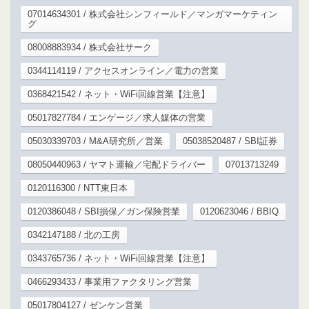
07014634301 / 株式会社シンフィールド／マンガマーケティン
グ
08008883934 / 株式会社サーク
0344114119 / アクセスオンライン／電力の営業
0368421542 / ネット・WiFi回線営業【注意】
05017827784 / エンゲージ／求人媒体の営業
05030339703 / M&A研究所／営業
05038520487 / SBI証券
08050440963 / ヤマト運輸／宅配ドライバー
07013713249
0120116300 / NTT東日本
0120386048 / SBI損保／ガン保険営業
0120623046 / BBIQ
0342147188 / 北の工房
0343765736 / ネット・WiFi回線営業【注意】
0466293433 / 事業用ファクタリング営業
05017804127 / ゼンケン営業