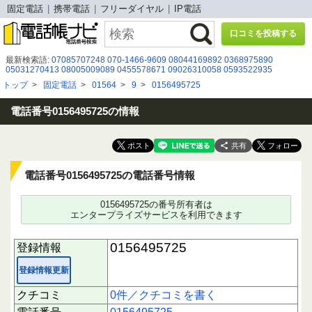
固定電話
携帯電話
フリーダイヤル
IP電話
口コミを投稿する
最新検索語:
07085707248
070-1466-9609
08044169892
0368975890
05031270413
08005009089
0455578671
09026310058
0593522935
0197610222
05054970860
05031762257
05038520487
07071521464
トップ
>
固定電話
>
01564
>
9
>
0156495725
0120519030
0120131500
0455486791
080 8047 9298
0120500431
080-8088-4576
090-6813-3318
0120860098
080 2902 1458
0120 929 090
09075731428
電話番号0156495725の情報
共有
電話番号0156495725の電話番号情報
0156495725の番号所有者は
エンタープライズサービスを利用できます
0156495725
登録情報
登録情報更新
クチコミ
0件／クチコミを書く