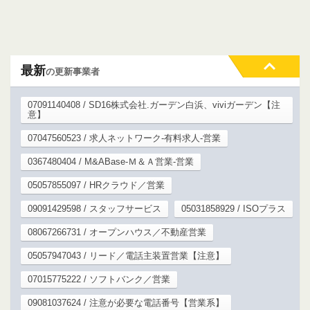
最新
の更新事業者
07091140408 / SD16株式会社.ガーデン白浜、viviガーデン【注
意】
07047560523 / 求人ネットワーク-有料求人-営業
0367480404 / M&ABase-Ｍ＆Ａ営業-営業
05057855097 / HRクラウド／営業
09091429598 / スタッフサービス
05031858929 / ISOプラス
08067266731 / オープンハウス／不動産営業
05057947043 / リード／電話主装置営業【注意】
07015775222 / ソフトバンク／営業
09081037624 / 注意が必要な電話番号【営業系】