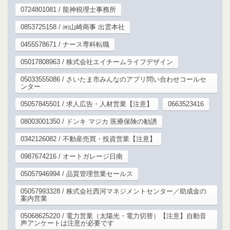
0724801081 / 龍神税理士事務所
0853725158 / ㈱山崎商事 出雲本社
0455578671 / ナース専科転職
05017808963 / 株式会社エイチームライフデザイン
05033555086 / さいたま市みんなのアプリ問い合わせコールセ
ンター
05057845501 / 求人広告・人材営業【注意】
0663523416
08003001350 / ドンキ マジカ 医療保険の勧誘
0342126082 / 不動産売買・投資営業【注意】
0987674216 / オートガレージ日南
05057946994 / 品質管理営業セールス
05057993328 / 株式会社西河マネジメントセンター／助成金の
案内営業
05068625220 / 電力営業（太陽光・電力切替）【注意】自動音
声アンケートは注意が必要です