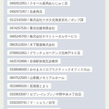
0492912051 / クオール薬局あらじゅく店
0492971057 / 吉倉商店
0112143160 / 株式会社クボタ北海道支社／ポンプ課
0474257535 / 重光住建有限会社
0465245700 / 株式会社ヤマトトータルサービス
0863512824 / 木下製薬株式会社
0789501851 / グラッチェガーデンズ北神戸ＳＣ店
0425763896 / 谷保駅前相互診療所
0339596500 / みやまカイロプラクティックオフィス大山
0847522500 / 山香園メモリアルホール
0533899326 / 居酒屋とまり
0333833597 / セブン‐イレブン／中野中央４丁目店
0192293741 / マ・シェリ／自宅