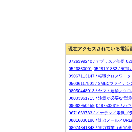
現在アクセスされている電話
0726399240 / アプラス／催促
0
0526860001
0528191832 / 東
09067113147 / 転職クロスワーク
05036117801 / SMBC
08050448013 / ヤマト運輸／
08033951713 / 注意が必要な
09062950459
0487533616 
0671669733 / イナデン／電気
08016030186 / 詐欺メール／
08074841343 / 電力営