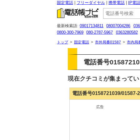
固定電話
フリーダイヤル
携帯電話
IP電
最新検索語:
09017134811
08007004286
036
0800-300-7969
080-2787-5967
0363280582
050 3115 6483
08001705333
0120120782
0
トップ
>
固定電話
>
市外局番01587
>
市内局
電話番号015872103
現在クチコミが集まって
電話番号0158721039/01587
広告