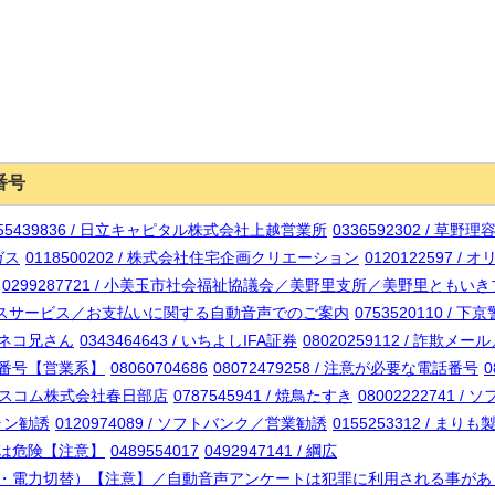
番号
255439836 / 日立キャピタル株式会社上越営業所
0336592302 / 草野理
邦ガス
0118500202 / 株式会社住宅企画クリエーション
0120122597 
0299287721 / 小美玉市社会福祉協議会／美野里支所／美野里ともい
ファイナンスサービス／お支払いに関する自動音声でのご案内
0753520110 / 下
クロネコ兄さん
0343464643 / いちよしIFA証券
08020259112 / 詐欺
電話番号【営業系】
08060704686
08072479258 / 注意が必要な電話番号
0
/ ハウスコム株式会社春日部店
0787545941 / 焼鳥たすき
08002222741
プラン勧誘
0120974089 / ソフトバンク／営業勧誘
0155253312 / ま
URLは危険【注意】
0489554017
0492947141 / 綱広
業（蓄電池・電力切替）【注意】／自動音声アンケートは犯罪に利用される事が