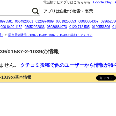
話
電話帳ナビアプリはこちらから
Google Play
アプリは自動で検索・表示
8975581
0664920601
0120974089
08019250853
08080884367
09965233
090 8420 1152
05052922836
08080884073
0120 712 505
0120556506
01
8068160061
番2
>
固定電話番号 0158721039/01587-2-1039 の詳細・クチコミ
9/01587-2-1039の情報
いません。
クチコミ投稿で他のユーザーから情報が得
-2-1039の基本情報