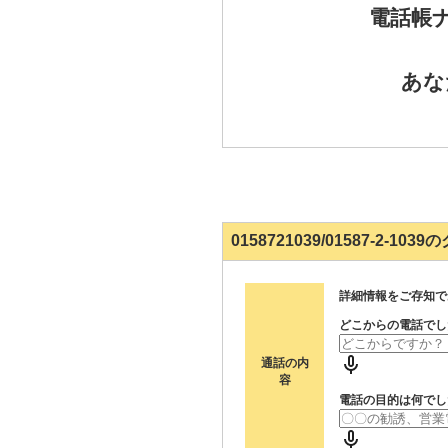
電話帳
あな
0158721039/01587-2-1
詳細情報をご存知で
どこからの電話でし
通話の内
容
電話の目的は何でし