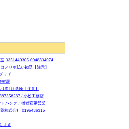
容室
0351449305
0948804074
/ オリコ／リボ払い勧誘【注意】
きプラザ
京警察署
メール／URLは危険【注意】
887358287 / 小松工務店
 / ソフトバンク／機種変更営業
りも製薬株式会社
0195436315
あります