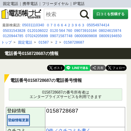
固定電話
携帯電話
フリーダイヤル
IP電話
口コミを投稿する
最新検索語:
05031110340
０７０６６４２３９６３
05054974414
05031543828
0120106022
0120 564 760
09073910184
08024615974
0120944785
07024205699
09071587748
08000809808
08009194650
0298933318
080 2902 1458
0120-771-179
0120 762 065
0936011577
トップ
>
固定電話
>
01587
>
2
>
0158728687
050-5050-7789
08080479483
08005009089
0120-835-296
05057842641
0120511094
043 332 2521
電話番号0158728687の情報
共有
電話番号0158728687の電話番号情報
0158728687の番号所有者は
エンタープライズサービスを利用できます
0158728687
登録情報
登録情報更新
クチコミ
0件／クチコミを書く