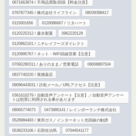
0671663874 / 不用品買取/回収【料金注意】
0787877345 / 株式会社ライフライン
08039398417
0115001656
0120086667 / リタハート
0120225312 / 森永製菓
0962220129
0120862101 / ニチレイフーズダイレクト
0120995767 / ネット・WiFi回線営業【注意】
07092280311 / ありのまま／営業電話
08008887504
0837740220 / 尾畑薬店
09096443031 / 詐欺メール／URLアクセス【注意】
0361610279 / 自動音声アンケート【注意】／自動音声アンケー
トは犯罪に利用される事があります
08065774073
0473980141 / レインボーランチ株式会社
0528984493 / 東邦ガス／インターネット光回線の勧誘
0538233106 / 石部佐治馬
07044541177