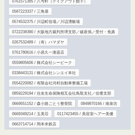
0761571385 / 八号軒（テイクアウト餃子）
0587223337 / 三角屋
0574532375 / 川辺町役場／川辺漕艇場
0722238390 / 大阪地方裁判所堺支部／破産係／受付・免責
0267532489 / （有）ハマダヤ
0761780616 / 小原久一漆器店
0559805606 / 株式会社シーピーク
0338443131 / 株式会社シンエイ本社
0554220082 / 有限会社河村自動車整備工場
0859229194 / 住友生命保険相互会社鳥取支社／伯耆支部
0669551152 / 森小路ごとう整骨院
0849870166 / 南泉坊
0669349214 / 玉美荘
0117423455 / 美容室ヘアー美優
0663714714 / 岡本米穀店