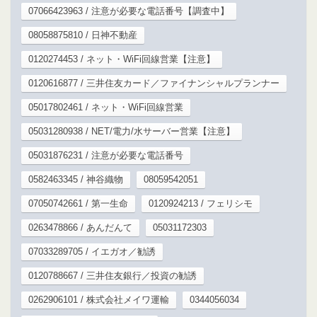
07066423963 / 注意が必要な電話番号【調査中】
08058875810 / 日神不動産
0120274453 / ネット・WiFi回線営業【注意】
0120616877 / 三井住友カード／ファイナンシャルプランナー
05017802461 / ネット・WiFi回線営業
05031280938 / NET/電力/水サーバー営業【注意】
05031876231 / 注意が必要な電話番号
0582463345 / 神谷織物
08059542051
07050742661 / 第一生命
0120924213 / フェリシモ
0263478866 / あんだんて
05031172303
07033289705 / イエガオ／勧誘
0120788667 / 三井住友銀行／投資の勧誘
0262906101 / 株式会社メイワ運輸
0344056034