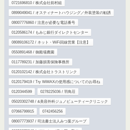
0721696810 / 株式会社前村組
0899049041 / オスティナートハウジング／外装塗装の勧誘
08007776860 / 注意が必要な電話番号
0120586174 / もみじ銀行ダイレクトセンター
08089106172 / ネット・WiFi回線営業【注意】
0550891468 / 御殿場農園
0117789231 / 加藤損害保険事務所
0120102142 / 株式会社トラストリンク
0120179419 / Try WiMAXの使用感についてのお尋ね
0120344599
0278225036 / 羽鳥荘
05020302748 / &美容外科ジュノビューティークリニック
07066799915
0742456256
08007773937 / 司法書士法人みつ葉グループ