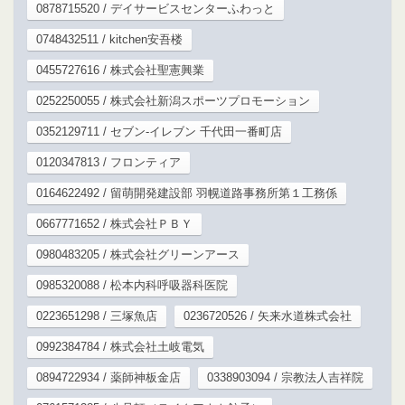
0878715520 / デイサービスセンターふわっと
0748432511 / kitchen安吾楼
0455727616 / 株式会社聖憲興業
0252250055 / 株式会社新潟スポーツプロモーション
0352129711 / セブン-イレブン 千代田一番町店
0120347813 / フロンティア
0164622492 / 留萌開発建設部 羽幌道路事務所第１工務係
0667771652 / 株式会社ＰＢＹ
0980483205 / 株式会社グリーンアース
0985320088 / 松本内科呼吸器科医院
0223651298 / 三塚魚店
0236720526 / 矢来水道株式会社
0992384784 / 株式会社土岐電気
0894722934 / 薬師神板金店
0338903094 / 宗教法人吉祥院