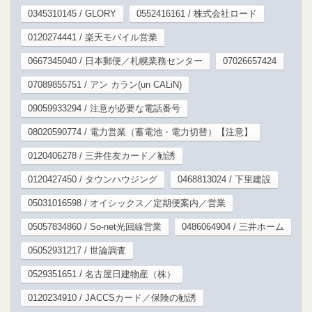
0345310145 / GLORY
0552416161 / 株式会社ロード
0120274441 / 楽天モバイル営業
0667345040 / 日本郵便／札幌業務センター
07026657424
07089855751 / アン カラン(un CALiN)
09059933294 / 注意が必要な電話番号
08020590774 / 電力営業（蓄電池・電力切替）【注意】
0120406278 / 三井住友カード／勧誘
0120427450 / タウンハウジング
0468813024 / 下里建設
05031016598 / オイシックス／定期便案内／営業
05057834860 / So-net光回線営業
0486064904 / 三井ホーム
05052931217 / 世論調査
0529351651 / 名古屋日建物産（株）
0120234910 / JACCSカード／保険の勧誘