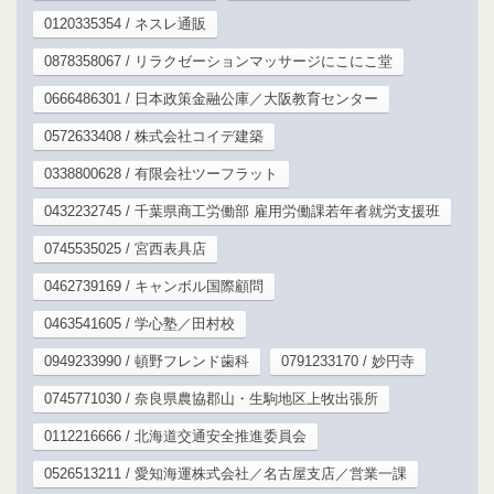
0120335354 / ネスレ通販
0878358067 / リラクゼーションマッサージにこにこ堂
0666486301 / 日本政策金融公庫／大阪教育センター
0572633408 / 株式会社コイデ建築
0338800628 / 有限会社ツーフラット
0432232745 / 千葉県商工労働部 雇用労働課若年者就労支援班
0745535025 / 宮西表具店
0462739169 / キャンボル国際顧問
0463541605 / 学心塾／田村校
0949233990 / 頓野フレンド歯科
0791233170 / 妙円寺
0745771030 / 奈良県農協郡山・生駒地区上牧出張所
0112216666 / 北海道交通安全推進委員会
0526513211 / 愛知海運株式会社／名古屋支店／営業一課