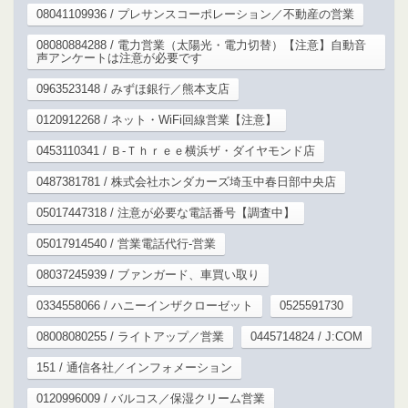
08041109936 / プレサンスコーポレーション／不動産の営業
08080884288 / 電力営業（太陽光・電力切替）【注意】自動音
声アンケートは注意が必要です
0963523148 / みずほ銀行／熊本支店
0120912268 / ネット・WiFi回線営業【注意】
0453110341 / Ｂ‐Ｔｈｒｅｅ横浜ザ・ダイヤモンド店
0487381781 / 株式会社ホンダカーズ埼玉中春日部中央店
05017447318 / 注意が必要な電話番号【調査中】
05017914540 / 営業電話代行-営業
08037245939 / ブァンガード、車買い取り
0334558066 / ハニーインザクローゼット
0525591730
08008080255 / ライトアップ／営業
0445714824 / J:COM
151 / 通信各社／インフォメーション
0120996009 / バルコス／保湿クリーム営業