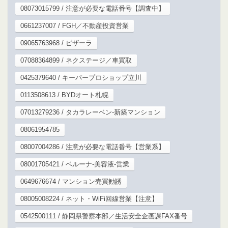
08073015799 / 注意が必要な電話番号【調査中】
0661237007 / FGH／不動産投資営業
09065763968 / ピザーラ
07088364899 / ネクステージ／車買取
0425379640 / キーパープロショップ立川
0113508613 / BYDオート札幌
07013279236 / タカラレーベン-新築マンション
08061954785
08007004286 / 注意が必要な電話番号【営業系】
08001705421 / ベルーナ-美容液-営業
0649676674 / マンション売買勧誘
08005008224 / ネット・WiFi回線営業【注意】
0542500111 / 静岡県警察本部／生活安全企画課FAX番号