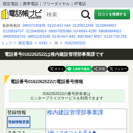
固定電話
携帯電話
フリーダイヤル
IP電話
口コミを投稿する
最新検索語:
08037245939
0120-831-044
0120912268
0120944652
0120919737
0120406924
08007005586
03-6693-4295
08080884852
08003000741
08011163348
0120-947-942
080 8047 9557
0120 750 255
0800 500 8188
0120 426 421
08005007067
05031280938
0368421542
トップ
>
固定電話
>
0162
>
26
>
0162262522
08009191250
08015853812
０１２０２７４４５３
07012477358
08002226390
0675264700
電話番号0162262522は稚内建設管理部事業課です
共有
電話番号0162262522の電話番号情報
0162262522の番号所有者は
エンタープライズサービスを利用できます
稚内建設管理部事業課
登録情報
登録情報更新
クチコミ
1件／クチコミを見る▶