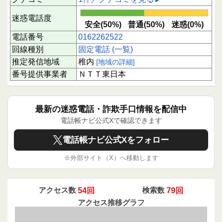
迷惑電話度
安全(50%)
普通(50%)
迷惑(0%)
電話番号
0162262522
回線種別
固定電話 (一覧)
推定発信地域
稚内
[地域の詳細]
番号提供事業者
ＮＴＴ東日本
最新の迷惑電話・詐欺手口情報を配信中
電話帳ナビ公式Xで確認できます
電話帳ナビ公式Xをフォロー
※外部サイト（X）へ移動します
アクセス数
54回
検索数
79回
アクセス推移グラフ