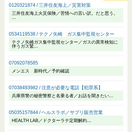
0120321874 / 三井住友海上／災害対策
三井住友海上火災保険／苦情への言い訳。だと思う。
…
0534119538 / テクノ矢崎 ガス集中監視センター
テクノ矢崎ガス集中監視センター／ガスの異常検知に
伴うガス緊…
07092078585
メンエス 新時代／予約確認
07038493982 / 注意が必要な電話【犯罪系】
兵庫県警の秘密警察と名乗る者／お話を聞きたい…
05035157844 / ヘルスラボ／サプリ販売営業
HEALTH LAB／ドクターラテ定期解約…