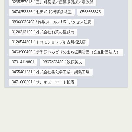
0235357018 / 三川町役場／産業振興課／農政係
0474253336 / 七田式 船橋駅前教室
0568565625
08060035408 / 詐欺メール／URLアクセス注意
0120313125 / 株式会社お茶の里城南
0120544301 / ドコモショップ加古川福沢店
0463966466 / 伊勢原市みどりのまち振興財団（公益財団法人）
07014119861
0865223485 / 浅原英夫
0455461231 / 株式会社燕化学工業／綱島工場
0471660201 / サンキューマート柏店