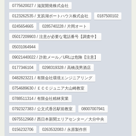
0775620027 / 滋賀開発株式会社
0123262535 / 支笏湖ボートハウス株式会社
0187500102
0245654665
0285740228 / 片岡オート
05017209903 / 注意が必要な電話番号【調査中】
05031064944
09021440022 / 詐欺メール／URLは危険【注意】
0177346104
0298319328 / 高橋茂男酒店
0482823221 / 有限会社環境エンジニアリング
0754689630 / ＥＣＣジュニア大山崎教室
0788511314 / 有限会社精林実業
0792327383 / 公文式香呂駅前教室
08007007941
0975512968 / 西日本新聞エリアセンター／大分中央
0156232706
0263532083 / 永原製作所