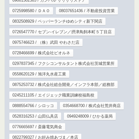
09081302383 / カンバル サリサリストア
0725998580 / ＤＡＯ
08037651436 / 不動産投資営業
0832508929 / ペッパーランチゆめシティ新下関店
0726547770 / セブン‐イレブン／摂津鳥飼本町５丁目店
0975746623 / （株）武田 やわさだ店
0728466699 / 株式会社ビオルネ
0297837345 / フクシコンサルタント株式会社茨城営業所
0558620129 / 旭洋丸水産工業
0875253732 / 株式会社総合開発／インフラ本部／総務部
0245211105 / エイジェック職業訓練校福島校
0888554766 / シロッコ
0354668700 / 株式会社荒井商店
0528316253 / 山田仏具店
0949248009 / ひかる薬局
0776665697 / 斎藤電気商会
0822799327 / お好み焼あづま／本店