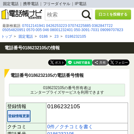
固定電話
携帯電話
フリーダイヤル
IP電話
口コミを投稿する
最新検索語:
07012141941
0426253223
07074225885
0362847722
05054820951
0570 005 046
08001232401
050-3091-7031
09099707823
05017916332
08035198827
0120616877
0120993879
08055384176
トップ
>
固定電話
>
0186
>
23
>
0186232105
08094139342
080-7022-1906
078-393-3077
0120429313
050 5893 4701
08033572682
050-3175-1652
05058465977
0120982215
050 1790 8485
05017200758
電話番号0186232105の情報
共有
電話番号0186232105の電話番号情報
0186232105の番号所有者は
エンタープライズサービスを利用できます
0186232105
登録情報
登録情報更新
クチコミ
0件／クチコミを書く