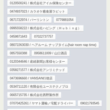
0120500241 / 株式会社アイル保険センター
0474937023 / カラオケ癒食屋ラビット
0671722974 / バーリントン
0779881054
0995558222 / 株式会社ハビング（Ｈｕｂｉｎｇ）
0459871643
07022737757
08072263030 / ヘアルーム ナップタイム(hair room nap time)
0857550388
0958611009 / 山口酒店
0120344646 / 産経新聞お客様センター
0358271577 / 株式会社アンリミテッド
0473696660 / VANSAN行徳店
0534711120 / 有限会社ユーステクノプロ
0665715735 / 株式会社西野製作所
07070425261 / ヤマト運輸／宅配ドライバー
09021793545