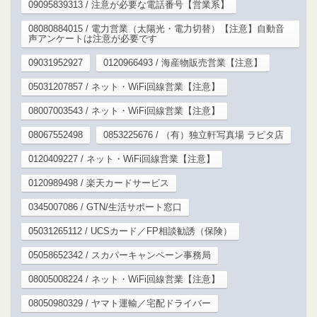
09095839313 / 注意が必要な電話番号【営業系】
08080884015 / 電力営業（太陽光・電力切替）【注意】自動音
声アンケートは注意が必要です
09031952927
0120966493 / 海産物販売営業【注意】
05031207857 / ネット・WiFi回線営業【注意】
08007003543 / ネット・WiFi回線営業【注意】
08067552498
0853225676 / （有）独立軒写真場 ラピタ店
0120409227 / ネット・WiFi回線営業【注意】
0120989498 / 楽天カードサービス
0345007086 / GTN/生活サポート窓口
05031265112 / UCSカード／FP相談勧誘（保険）
05058652342 / スカパーキャンペーン事務局
08005008224 / ネット・WiFi回線営業【注意】
08050980329 / ヤマト運輸／宅配ドライバー