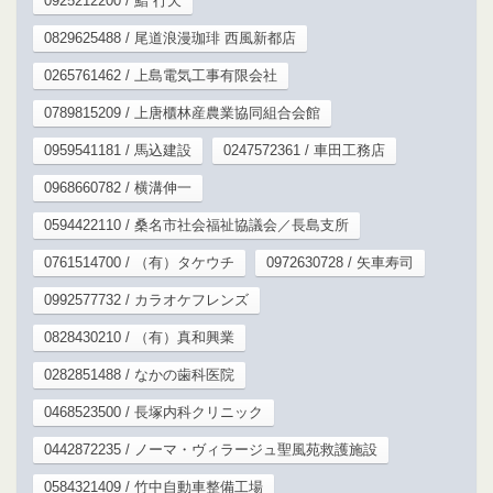
0925212200 / 鮨 行天
0829625488 / 尾道浪漫珈琲 西風新都店
0265761462 / 上島電気工事有限会社
0789815209 / 上唐櫃林産農業協同組合会館
0959541181 / 馬込建設
0247572361 / 車田工務店
0968660782 / 横溝伸一
0594422110 / 桑名市社会福祉協議会／長島支所
0761514700 / （有）タケウチ
0972630728 / 矢車寿司
0992577732 / カラオケフレンズ
0828430210 / （有）真和興業
0282851488 / なかの歯科医院
0468523500 / 長塚内科クリニック
0442872235 / ノーマ・ヴィラージュ聖風苑救護施設
0584321409 / 竹中自動車整備工場