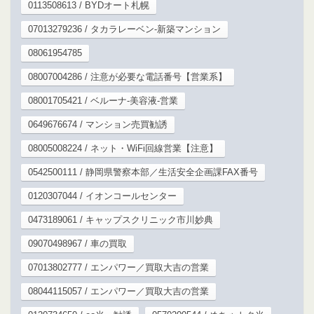
0113508613 / BYDオート札幌
07013279236 / タカラレーベン-新築マンション
08061954785
08007004286 / 注意が必要な電話番号【営業系】
08001705421 / ベルーナ-美容液-営業
0649676674 / マンション売買勧誘
08005008224 / ネット・WiFi回線営業【注意】
0542500111 / 静岡県警察本部／生活安全企画課FAX番号
0120307044 / イオンコールセンター
0473189061 / キャップスクリニック市川妙典
09070498967 / 車の買取
07013802777 / エンパワー／買取大吉の営業
08044115057 / エンパワー／買取大吉の営業