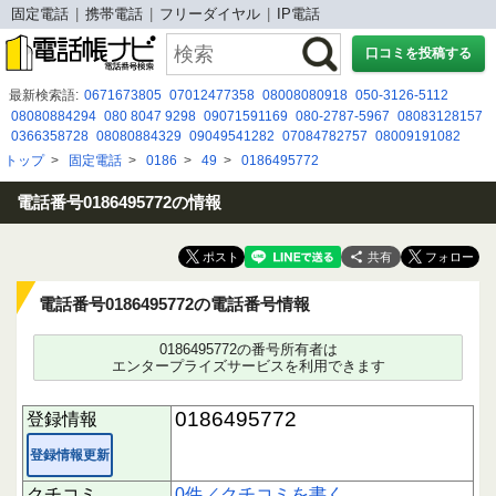
固定電話
携帯電話
フリーダイヤル
IP電話
口コミを投稿する
最新検索語:
0671673805
07012477358
08008080918
050-3126-5112
08080884294
080 8047 9298
09071591169
080-2787-5967
08083128157
0366358728
08080884329
09049541282
07084782757
08009191082
0120-835-296
09041456556
0800 500 8188
05057858994
052 898 4418
トップ
>
固定電話
>
0186
>
49
>
0186495772
08041214481
08005008224
05031076991
090-6903-9531
05031014795
0120912268
電話番号0186495772の情報
共有
電話番号0186495772の電話番号情報
0186495772の番号所有者は
エンタープライズサービスを利用できます
0186495772
登録情報
登録情報更新
クチコミ
0件／クチコミを書く