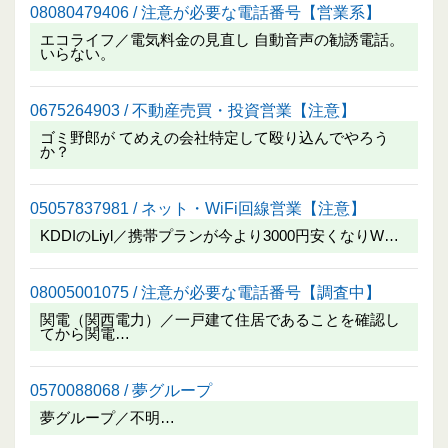
08080479406 / 注意が必要な電話番号【営業系】
エコライフ／電気料金の見直し 自動音声の勧誘電話。
いらない。
0675264903 / 不動産売買・投資営業【注意】
ゴミ野郎が てめえの会社特定して殴り込んでやろう
か？
05057837981 / ネット・WiFi回線営業【注意】
KDDIのLiyl／携帯プランが今より3000円安くなりW…
08005001075 / 注意が必要な電話番号【調査中】
関電（関西電力）／一戸建て住居であることを確認し
てから関電…
0570088068 / 夢グループ
夢グループ／不明…