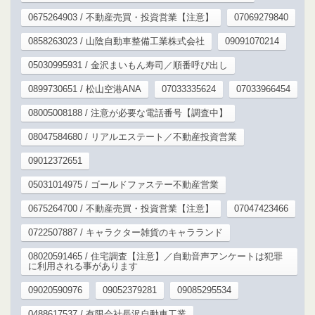
0675264903 / 不動産売買・投資営業【注意】
07069279840
0858263023 / 山陰自動車整備工業株式会社
09091070214
05030995931 / 金沢まいもん寿司／順番呼び出し
0899730651 / 松山空港ANA
07033335624
07033966454
08005008188 / 注意が必要な電話番号【調査中】
08047584680 / リアルエステート／不動産投資営業
09012372651
05031014975 / ゴールドファステー不動産営業
0675264700 / 不動産売買・投資営業【注意】
07047423466
0722507887 / キャラクター雑貨のキャラランド
08020591465 / 住宅調査【注意】／自動音声アンケートは犯罪
に利用される事があります
09020590976
09052379281
09085295534
0488617537 / 有限会社長沢自動車工業