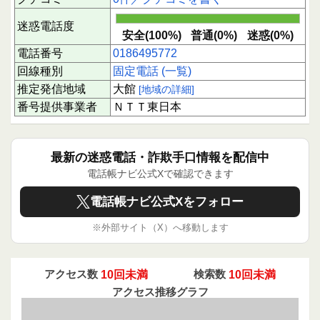
迷惑電話度
安全(100%)
普通(0%)
迷惑(0%)
電話番号
0186495772
回線種別
固定電話 (一覧)
推定発信地域
大館
[地域の詳細]
番号提供事業者
ＮＴＴ東日本
最新の迷惑電話・詐欺手口情報を配信中
電話帳ナビ公式Xで確認できます
電話帳ナビ公式Xをフォロー
※外部サイト（X）へ移動します
アクセス数
10回未満
検索数
10回未満
アクセス推移グラフ