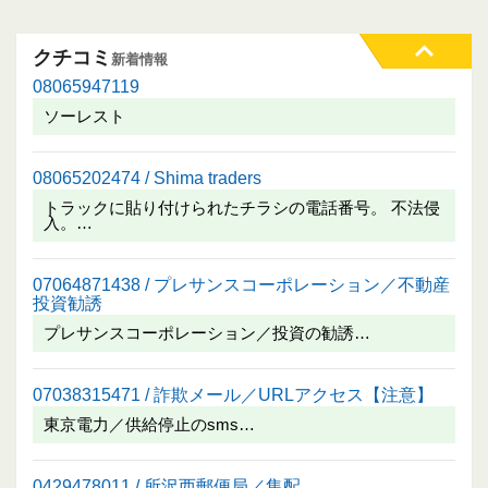
クチコミ
新着情報
08065947119
ソーレスト
08065202474 / Shima traders
トラックに貼り付けられたチラシの電話番号。 不法侵
入。…
07064871438 / プレサンスコーポレーション／不動産
投資勧誘
プレサンスコーポレーション／投資の勧誘…
07038315471 / 詐欺メール／URLアクセス【注意】
東京電力／供給停止のsms…
0429478011 / 所沢西郵便局／集配