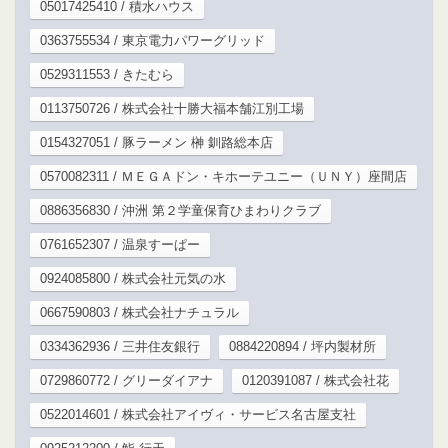
05017425410 / 積水ハウス
0363755534 / 東京電力パワーグリッド
0529311553 / きたむら
0113750726 / 株式会社十勝大福本舗江別工場
0154327051 / 豚ラーメン 榊 釧路総本店
0570082311 / ＭＥＧＡドン・キホーテユニー（ＵＮＹ）座間店
0886356830 / 沖洲 第２学童保育ひまわりクラブ
0761652307 / 温泉すーぱー
0924085800 / 株式会社元気の水
0667590803 / 株式会社ナチュラル
0334362936 / 三井住友銀行
0884220894 / 坪内製材所
0729860772 / グリーダイアナ
0120391087 / 株式会社花
0522014601 / 株式会社アイヴィ・サービス名古屋支社