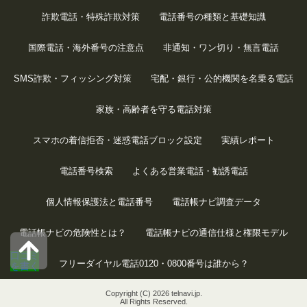
詐欺電話・特殊詐欺対策
電話番号の種類と基礎知識
国際電話・海外番号の注意点
非通知・ワン切り・無言電話
SMS詐欺・フィッシング対策
宅配・銀行・公的機関を名乗る電話
家族・高齢者を守る電話対策
スマホの着信拒否・迷惑電話ブロック設定
実績レポート
電話番号検索
よくある営業電話・勧誘電話
個人情報保護法と電話番号
電話帳ナビ調査データ
電話帳ナビの危険性とは？
電話帳ナビの通信仕様と権限モデル
口コミ
フリーダイヤル電話0120・0800番号は誰から？
を書く
Copyright (C) 2026 telnavi.jp.
All Rights Reserved.