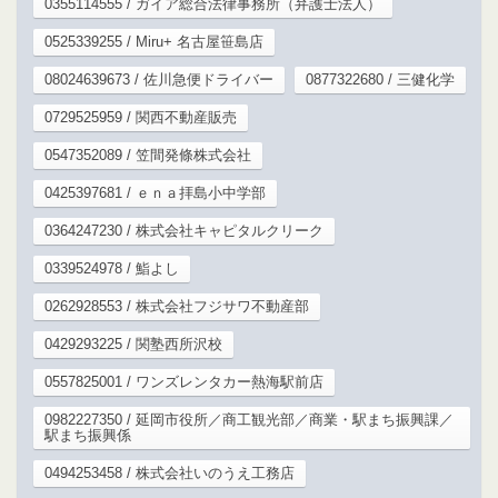
0355114555 / ガイア総合法律事務所（弁護士法人）
0525339255 / Miru+ 名古屋笹島店
08024639673 / 佐川急便ドライバー
0877322680 / 三健化学
0729525959 / 関西不動産販売
0547352089 / 笠間発條株式会社
0425397681 / ｅｎａ拝島小中学部
0364247230 / 株式会社キャピタルクリーク
0339524978 / 鮨よし
0262928553 / 株式会社フジサワ不動産部
0429293225 / 関塾西所沢校
0557825001 / ワンズレンタカー熱海駅前店
0982227350 / 延岡市役所／商工観光部／商業・駅まち振興課／
駅まち振興係
0494253458 / 株式会社いのうえ工務店