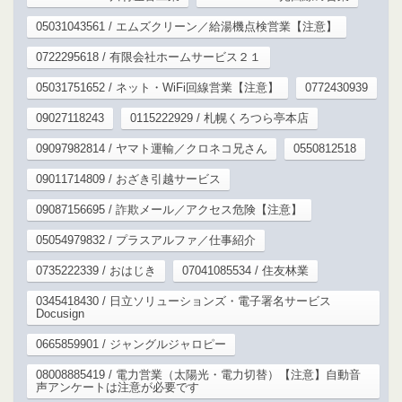
05031043561 / エムズクリーン／給湯機点検営業【注意】
0722295618 / 有限会社ホームサービス２１
05031751652 / ネット・WiFi回線営業【注意】
0772430939
09027118243
0115222929 / 札幌くろつら亭本店
09097982814 / ヤマト運輸／クロネコ兄さん
0550812518
09011714809 / おざき引越サービス
09087156695 / 詐欺メール／アクセス危険【注意】
05054979832 / プラスアルファ／仕事紹介
0735222339 / おはじき
07041085534 / 住友林業
0345418430 / 日立ソリューションズ・電子署名サービス
Docusign
0665859901 / ジャングルジャロピー
08008885419 / 電力営業（太陽光・電力切替）【注意】自動音
声アンケートは注意が必要です