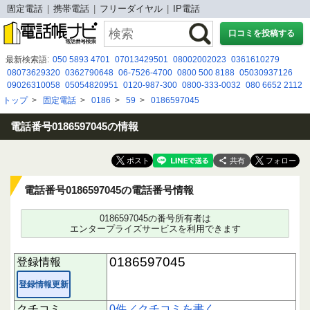
固定電話
携帯電話
フリーダイヤル
IP電話
口コミを投稿する
最新検索語:
050 5893 4701
07013429501
08002002023
0361610279
08073629320
0362790648
06-7526-4700
0800 500 8188
05030937126
09026310058
05054820951
0120-987-300
0800-333-0032
080 6652 2112
090 8583 5158
0675264700
0120519030
0671673859
08014145125
トップ
>
固定電話
>
0186
>
59
>
0186597045
0487629222
0120967684
08048560163
05017835935
07055465399
09076985780
電話番号0186597045の情報
共有
電話番号0186597045の電話番号情報
0186597045の番号所有者は
エンタープライズサービスを利用できます
0186597045
登録情報
登録情報更新
クチコミ
0件／クチコミを書く