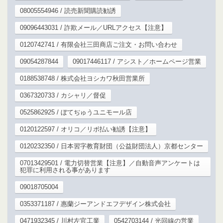
08005554946 / 読売新聞購読勧誘
09096443031 / 詐欺メール／URLアクセス【注意】
0120742741 / 有限会社三田商店ご注文・お問い合わせ
09054287844
09017446117 / アシスト／ホームページ営業
0188538748 / 株式会社ヨシカワ秋田営業所
0367320733 / カシャリ／督促
0525862925 / ぼてぢゅうユニモール店
0120122597 / オリコ／リボ払い勧誘【注意】
0120232350 / 日本習字教育財団（公益財団法人）京都センター
07013429501 / 電力切替営業【注意】／自動音声アンケートは
犯罪に利用される事があります
09018705004
0353371187 / 惠蘭ジーアンドエフデザイン株式会社
0471932345 / 川村左官工業
0542703144 / 光回線の営業