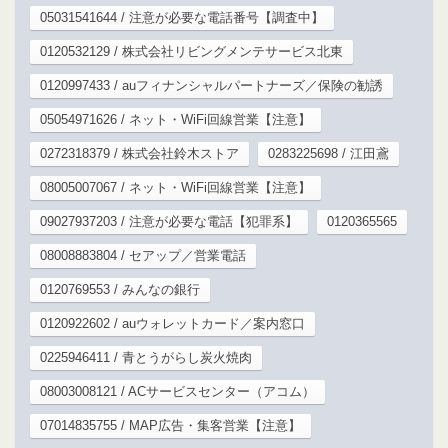
05031541644 / 注意が必要な電話番号【調査中】
0120532129 / 株式会社リビングメンテサービス北東
0120997433 / auフィナンシャルパートナーズ／保険の勧誘
05054971626 / ネット・WiFi回線営業【注意】
0272318379 / 株式会社鈴木ストア
0283225698 / 江田鳶
08005007067 / ネット・WiFi回線営業【注意】
09027937203 / 注意が必要な電話【犯罪系】
0120365565
08008883804 / セアップ／営業電話
0120769553 / みんなの銀行
0120922602 / auウォレットカード／案内窓口
0225946411 / 青とうがらし炭火焼肉
08003008121 / ACサービスセンター（アコム）
07014835755 / MAP広告・集客営業【注意】