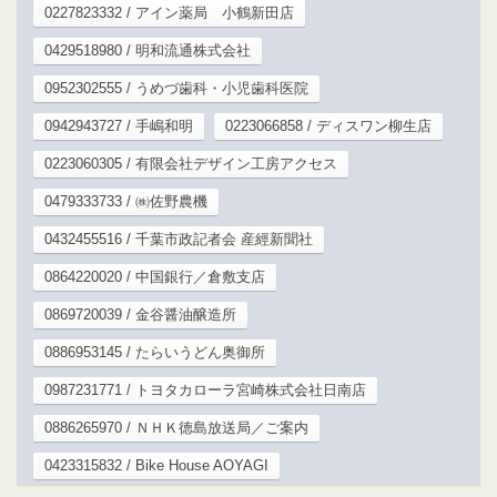
0227823332 / アイン薬局 小鶴新田店
0429518980 / 明和流通株式会社
0952302555 / うめづ歯科・小児歯科医院
0942943727 / 手嶋和明
0223066858 / ディスワン柳生店
0223060305 / 有限会社デザイン工房アクセス
0479333733 / ㈱佐野農機
0432455516 / 千葉市政記者会 産經新聞社
0864220020 / 中国銀行／倉敷支店
0869720039 / 金谷醤油醸造所
0886953145 / たらいうどん奥御所
0987231771 / トヨタカローラ宮崎株式会社日南店
0886265970 / ＮＨＫ徳島放送局／ご案内
0423315832 / Bike House AOYAGI