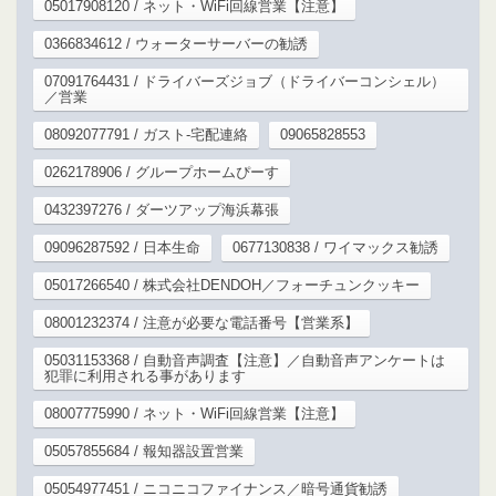
05017908120 / ネット・WiFi回線営業【注意】
0366834612 / ウォーターサーバーの勧誘
07091764431 / ドライバーズジョブ（ドライバーコンシェル）
／営業
08092077791 / ガスト-宅配連絡
09065828553
0262178906 / グループホームぴーす
0432397276 / ダーツアップ海浜幕張
09096287592 / 日本生命
0677130838 / ワイマックス勧誘
05017266540 / 株式会社DENDOH／フォーチュンクッキー
08001232374 / 注意が必要な電話番号【営業系】
05031153368 / 自動音声調査【注意】／自動音声アンケートは
犯罪に利用される事があります
08007775990 / ネット・WiFi回線営業【注意】
05057855684 / 報知器設置営業
05054977451 / ニコニコファイナンス／暗号通貨勧誘