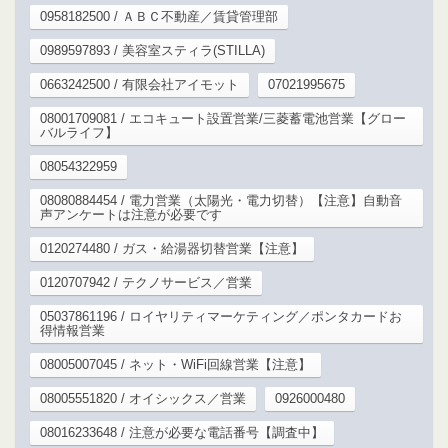
0958182500 / ＡＢＣ不動産／賃貸管理部
0989597893 / 美容室スティラ(STILLA)
0663242500 / 有限会社アイモット
07021995675
08001709081 / エコキュート設置営業/三菱蓄電池営業【グロー
バルライフ】
08054322959
08080884454 / 電力営業（太陽光・電力切替）【注意】自動音
声アンケートは注意が必要です
0120274480 / ガス・給湯器切替営業【注意】
0120707942 / テクノサービス／営業
05037861196 / ロイヤリティマーケティング／ポンタカードお
得情報営業
08005007045 / ネット・WiFi回線営業【注意】
08005551820 / オイシックス／営業
0926000480
08016233648 / 注意が必要な電話番号【調査中】