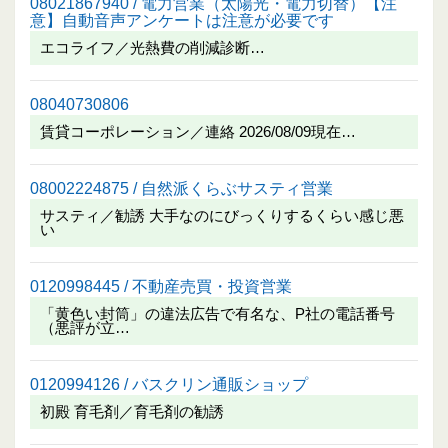
08021867940 / 電力営業（太陽光・電力切替）【注
意】自動音声アンケートは注意が必要です
エコライフ／光熱費の削減診断…
08040730806
賃貸コーポレーション／連絡 2026/08/09現在…
08002224875 / 自然派くらぶサスティ営業
サスティ／勧誘 大手なのにびっくりするくらい感じ悪
い
0120998445 / 不動産売買・投資営業
「黄色い封筒」の違法広告で有名な、P社の電話番号
（悪評が立…
0120994126 / バスクリン通販ショップ
初殿 育毛剤／育毛剤の勧誘