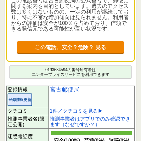
この電話番号は宮古郵便局の公式番号で、郵便に
関する案内を目的としています。過去のアクセス
数は多くはないものの、一定の利用が継続してお
り、特に不審な増加傾向は見られません。利用者
からの評価は安全が100％を占めており、信頼で
きる発信元である可能性が高い状況です。
クチコミから読み解く電話の実態
現時点で利用者からの具体的なクチコミは確認で
この電話、安全？危険？ 見る
きません。電話の内容は郵便に関する案内が中心
と推測され、応答時に過度な警戒は不要と考えら
れます。ただし、個人情報の提供や不審な要求に
は注意を払うことをおすすめします。
0193634594の番号所有者は
エンタープライズサービスを利用できます
利用者へのメッセージ
下にスクロールすると実際に電話に応答された方
宮古郵便局
登録情報
のクチコミを読むことができます。もしこの番号
からの電話で気になる点があれば、ぜひクチコミ
登録情報更新
投稿で情報共有をお願いいたします。あなたの1
回のアクションが誰かを守る大切な一歩となりま
クチコミ
1件／クチコミを見る▶
す。
推測事業者名(限
推測事業者はアプリでのみ確認でき
定公開)
ます（なぜですか？）
迷惑電話度
安全(100%)
普通(0%)
迷惑(0%)