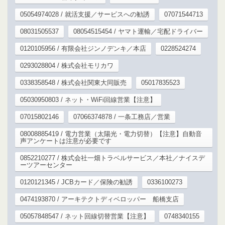
05054974028 / 就活支援／サービスへの勧誘
07071544713
08031505537
08054515454 / ヤマト運輸／宅配ドライバー
0120105956 / 有限会社ジンノデンキ／本店
0228524274
0293028804 / 株式会社モリカワ
0338358548 / 株式会社関東大同販売
05017835523
05030950803 / ネット・WiFi回線営業【注意】
07015802146
07066374878 / 一条工務店／営業
08008885419 / 電力営業（太陽光・電力切替）【注意】自動音
声アンケートは注意が必要です
0852210277 / 株式会社一畑トラベルサービス／本社／ナイスデ
ーツアーセンター
0120121345 / JCBカード／保険の勧誘
0336100273
0474193870 / アーキテクトディベロッパー 船橋支店
05057848547 / ネット回線切替営業【注意】
0748340155