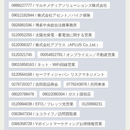
0888227777 / マルチメディアソリューションズ株式会社
09012182844 / 株式会社アセント／バイク保険
0926881596 / 博多中央総合法務事務所
0120052250 / 太陽光発電・蓄電池に関する営業
0120306327 / 株式会社アプラス（APLUS Co.,Ltd.）
0120321745
05054822781 / オンブライエン／不動産営業
08015858163 / ネット・WiFi回線営業
0120564168 / セーフティジャパン リスクマネジメント
0276720327 / 吉田部品商会
0778243878 / 共同車体
08020788478
08022080304 / ガスト国領店
0120994038 / EFO／フレッツ光営業
0120999231
0363847334 / エコライフ／訪問買取業
0366358728 / Vポイントマーケティングお得情報営業