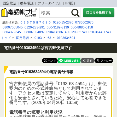
固定電話
携帯電話
フリーダイヤル
IP電話
口コミを投稿する
最新検索語:
０３６７５８７６８０
0120-15-2370
0786002670
08007005045
0120-283-291
050-3189-8139
050-8880-0158
08043223451
08007004897
09041458614
0120985749
050-3644-1743
09017682765
08029411032
050-3175-1652
080 8047 9557
トップ
>
固定電話
>
0193
>
63
>
0193634594
090-6813-3318
0120078428
08009191250
0729903177
09096281737
050 1782 8584
03-6737-7073
08007003005
0367377085
電話番号0193634594は宮古郵便局です
共有
電話番号0193634594の電話番号情報
宮古郵便局の電話番号「0193-63-4594」は、郵便
案内のための公式連絡先として利用されていま
す。アクセス数は安定しており、利用者からの評
価も安全とされているため、安心して応答できる
番号です。(2026年04月20日 13:58)
電話番号の概要と利用状況