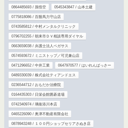
0864485693 / 孫悟空
0545343847 / 山本土建
0775818086 / 百饅馬力守山店
0743585812 / 中村メンタルクリニック
0796702255 / 朝来市ＤＶ相談専用ダイヤル
0663659038 / 弁護士法人ペガサス
0574593672 / ミニストップ／可児兼山店
0471296652 / 中井工業
0647970577 / はいれんばっさー
0489330039 / 株式会社ティアンドエス
0236544712 / おもだか治療院
0164435303 / 日栄会館囲碁道場
0742340974 / 璃衞添川本店
0465226090 / 奥津不動産有限会社
0878943248 / １００円ショップセリアさぬき店