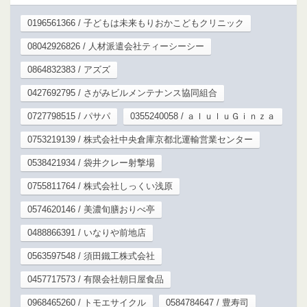
0196561366 / 子どもは未来もりおかこどもクリニック
08042926826 / 人材派遣会社ティーシーシー
0864832383 / アズズ
0427692795 / さがみビルメンテナンス協同組合
0727798515 / パサパ
0355240058 / ａｌｕｌｕＧｉｎｚａ
0753219139 / 株式会社中央倉庫京都北運輸営業センター
0538421934 / 袋井クレー射撃場
0755811764 / 株式会社しっくい浅原
0574620146 / 美濃旬膳おりべ亭
0488866391 / いなりや前地店
0563597548 / 須田鐵工株式会社
0457717573 / 有限会社朝日屋食品
0968465260 / トモエサイクル
0584784647 / 豊寿司