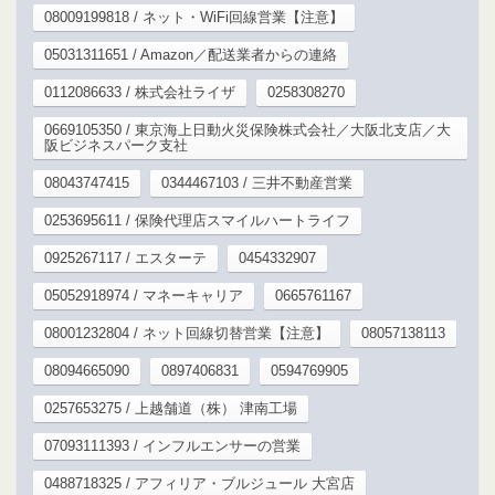
08009199818 / ネット・WiFi回線営業【注意】
05031311651 / Amazon／配送業者からの連絡
0112086633 / 株式会社ライザ
0258308270
0669105350 / 東京海上日動火災保険株式会社／大阪北支店／大
阪ビジネスパーク支社
08043747415
0344467103 / 三井不動産営業
0253695611 / 保険代理店スマイルハートライフ
0925267117 / エスターテ
0454332907
05052918974 / マネーキャリア
0665761167
08001232804 / ネット回線切替営業【注意】
08057138113
08094665090
0897406831
0594769905
0257653275 / 上越舗道（株） 津南工場
07093111393 / インフルエンサーの営業
0488718325 / アフィリア・ブルジュール 大宮店