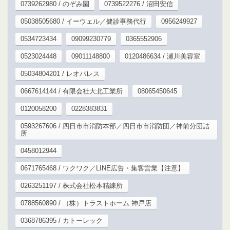
0739262980 / のぞみ園
0739522276 / 沼田安信
05038505680 / イーウェル／健診事務代行
0956249927
0534723434
09099230779
0365552906
0523024448
09011148800
0120486634 / 瀬川美容室
05034804201 / レオパレス
0667614144 / 有限会社大北工業所
08065450645
0120058200
0228383831
0593267606 / 四日市市消防本部／四日市市消防団／神前分団詰
所
0458012944
0671765468 / ワクワク／LINE広告・集客営業【注意】
0263251197 / 株式会社松本精練所
0788560890 / （株）トラストホーム 神戸店
0368786395 / カトーレック