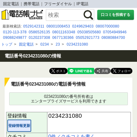
固定電話
携帯電話
フリーダイヤル
IP電話
口コミを投稿する
最新検索語:
0529142311
08001008453
0249629403
08007000080
0120-113-378
0586526135
08011163348
05038505680
07054949946
09088249877
0120237308
0677130366
05052921773
08080884700
07028298172
05032007909
0877465111
０５７００２８９１０
トップ
>
固定電話
>
0234
>
23
>
0234231080
03-3645-8370
0120 989 465
0570077228
0957282277
05052921984
0368217781
052-741-1190
電話番号0234231080の情報
共有
電話番号0234231080の電話番号情報
0234231080の番号所有者は
エンタープライズサービスを利用できます
0234231080
登録情報
登録情報更新
クチコミ
0件／クチコミを書く