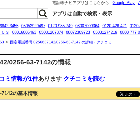
話
電話帳ナビアプリはこちらから
Google Play
アプリは自動で検索・表示
 6842 3455
05052920497
0120-985-749
08007009364
0120-426-421
012
４５３
08016006463
05031207874
08072309723
05031274219
0800 777 
68976986
075-366-4342
63
>
固定電話番号 0256637142/0256-63-7142 の詳細・クチコミ
2/0256-63-7142の情報
コミ情報が1件
あります
クチコミを読む
63-7142の基本情報