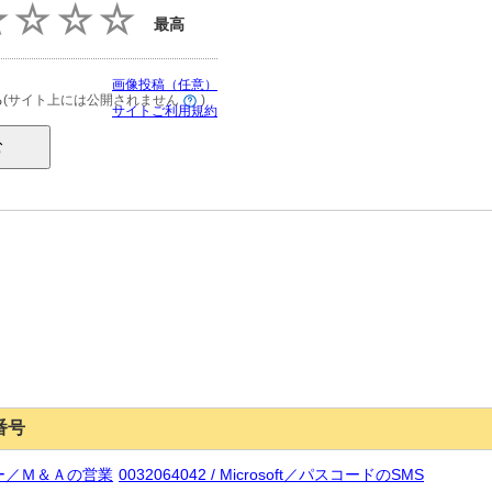
最高
画像投稿（任意）
(サイト上には公開されません
)
る
サイトご利用規約
番号
ザリー／Ｍ＆Ａの営業
0032064042 / Microsoft／パスコードのSMS