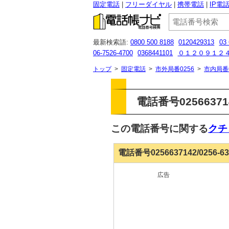
固定電話
フリーダイヤル
携帯電話
IP電
最新検索語:
0800 500 8188
0120429313
03
06-7526-4700
0368441101
０１２０９１２
0120502265
08009191250
08080884304
03
トップ
>
固定電話
>
市外局番0256
>
市内局番
電話番号025663714
この電話番号に関する
クチ
電話番号0256637142/0256-
広告