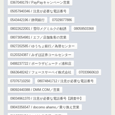
0367049179 / PayPayキャンペーン営業
05057940346 / 注意が必要な電話番号
0543442196 / 静岡銀行
07029077886
08022622001 / 雪印メグミルクの勧誘
08059503368
08073054981 / エフ／店舗集客の営業
0927202585 / ゆうちょ銀行／為替センター
0120324387 / みずほ証券コールセンター
0488237722 / ポーラザビューティ浦和店
0663648242 / フェースサーベイ株式会社
07033960610
07076710250
08074841712 / 注意が必要な電話番号
08092440388 / DMM.COM／営業
09034961370 / 注意が必要な電話番号【調査中】
09043356547 / docomo ahamo／乗り換え営業