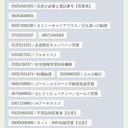
05052920355 / 注意が必要な電話番号【営業系】
05054848959
05057838198 / タイミーキャリアプラス／正社員への勧誘
07033331037
08071043068
0120311521 / 会員限定キャンペーン営業
0265827021 / フルキャスト
0335135037 / 住宅債権管理回収機構
05057831474 / 転職勧誘
0559990355 / スルガ銀行
0666768965 / ゴードンエステート不動産投資営業
0676699655 / セレクトビューティー／セールス営業
0367219960 / ㈱アーキテクス
05031854335 / 不用品回収業者【注意】
08005006999 / ネット・WiFi回線営業【注意】