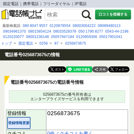
固定電話
携帯電話
フリーダイヤル
IP電話
口コミを投稿する
最新検索語:
080 8047 9557
0120878554
08003004222
08089480113
09034961370
08015854124
08033528378
050 1790 8277
0543-44-2196
0120220077
08001236146
05057947184
0120959306
05017901041
080-2576-8532
08003007857
05052920497
08080884852
0120988427
トップ
>
固定電話
>
0256
>
87
>
0256873675
080-1585-1374
08092867619
0120844657
08008080918
0366358728
0120-773-989
電話番号0256873675の情報
共有
電話番号0256873675の電話番号情報
0256873675の番号所有者は
エンタープライズサービスを利用できます
0256873675
登録情報
登録情報更新
クチコミ
0件／クチコミを書く