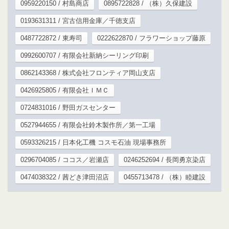
0959220150 / 村島商店
0895722828 / （株）久保建設
0193631311 / 宮古信用金庫／千徳支店
0487722872 / 東寿司
0222622870 / フラワーショップ藤原
0992600707 / 有限会社新納シーリング印刷
0862143368 / 株式会社フロンティア岡山支店
0426925805 / 有限会社ＩＭＣ
0724831016 / 野田ガスセンター
0527944655 / 有限会社鈴木製作所／第一工場
0593326215 / 日本化工機 コスモ石油 現場事務所
0296704085 / ココス／岩瀬店
0246252694 / 長岡勇京染店
0474038322 / 茜どき津田沼店
0455713478 / （株）睦建設