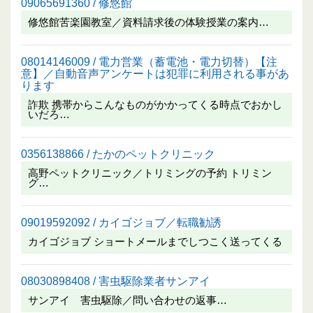
09065691360 / 修悠館
修悠館苦楽園教室／資料請求後の体験授業の案内…
08014146009 / 電力営業（蓄電池・電力切替）【注
意】／自動音声アンケートは犯罪に利用される事があ
ります
詐欺 携帯からこんなものがかかってくる時点でおかし
いだろ…
0356138866 / たかのペットクリニック
高野ペットクリニック／トリミングの予約 トリミン
グ…
09019592092 / カイゴジョブ／転職勧誘
カイゴジョブ ショートメールまでしつこく送ってくる
08030898408 / 害虫駆除業者サンアイ
サンアイ 害虫駆除／問い合わせの返事…