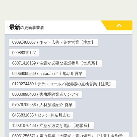
最新
の更新事業者
09091460067 / ネット広告・集客営業【注意】
09088319127
08071418139 / 注意が必要な電話番号【営業系】
08069098539 / hataraba／土地活用営業
0120274480 / テラスコール／給湯器の点検営業【注意】
08030898408 / 害虫駆除業者サンアイ
07076700236 / 人材派遣紹介-営業
0456831035 / セノン 神奈川支社
18001076438 / 注意が必要な電話【犯罪系】
05031256371 / 電力営業（太陽光・電力切替）【注意】自動音