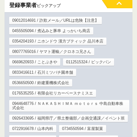
登録事業者
ピックアップ
09012014691 / 詐欺メール／URLは危険【注意】
0455505094 / 煮込みと豚串 よっかいち商店
0354204193 / ニホンドウ 漢方ブティック 品川本店
08077765016 / ヤマト運輸／クロネコ兄さん
0669620933 / ことぶきや
0112515324 / ビックバン
0833416611 / 石川ミツバチ園本舗
0536650500 / 鈴建重機株式会社
0176535255 / 有限会社リカーベースナミスエ
0944648776 / ＮＡＫＡＳＨＩＭＡ ｍｏｔｏｒｓ 中島自動車株
式会社
0926433695 / 福岡県庁／県土整備部／企画交通課／イベント班
0722916678 / 山本内科
0734550594 / 富屋製菓