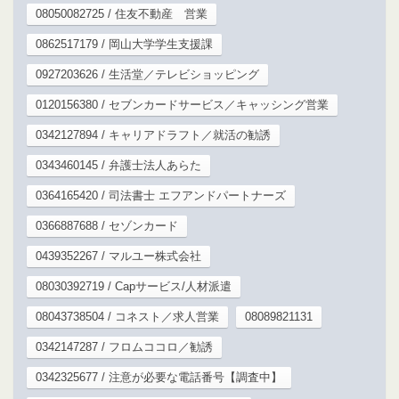
08050082725 / 住友不動産 営業
0862517179 / 岡山大学学生支援課
0927203626 / 生活堂／テレビショッピング
0120156380 / セブンカードサービス／キャッシング営業
0342127894 / キャリアドラフト／就活の勧誘
0343460145 / 弁護士法人あらた
0364165420 / 司法書士 エフアンドパートナーズ
0366887688 / セゾンカード
0439352267 / マルユー株式会社
08030392719 / Capサービス/人材派遣
08043738504 / コネスト／求人営業
08089821131
0342147287 / フロムココロ／勧誘
0342325677 / 注意が必要な電話番号【調査中】