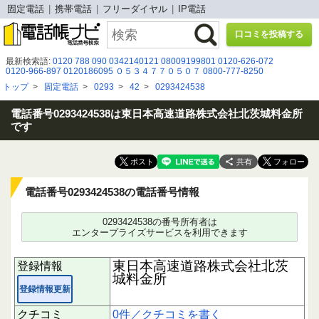
固定電話
携帯電話
フリーダイヤル
IP電話
口コミを投稿する
最新検索語:
0120 788 090
0342140121
08009199801
0120-626-072
0120-966-897
0120186095
０５３４７７０５０７
0800-777-8250
0728480002
05031207874
0120120782
0675264850
0120-036-942
トップ
>
固定電話
>
0293
>
42
>
0293424538
05057997794
05034940902
0120-429-313
08005009856
050 5783 1473
0120926483
0677770936
０３６６２８２７００
0120-197-319
08003335512
0120505879
08007770934
電話番号0293424538は東日本高速道路株式会社北茨城料金所
です
共有
電話番号0293424538の電話番号情報
0293424538の番号所有者は
エンタープライズサービスを利用できます
東日本高速道路株式会社北茨
登録情報
城料金所
登録情報更新
クチコミ
0件／クチコミを書く