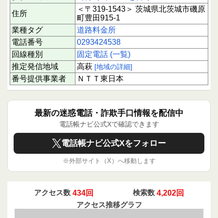
＜〒319-1543＞ 茨城県北茨城市磯原
住所
町豊田915-1
業種タグ
道路料金所
電話番号
0293424538
回線種別
固定電話 (一覧)
推定発信地域
高萩
[地域の詳細]
番号提供事業者
ＮＴＴ東日本
最新の迷惑電話・詐欺手口情報を配信中
電話帳ナビ公式Xで確認できます
電話帳ナビ公式Xをフォロー
※外部サイト（X）へ移動します
アクセス数
434回
検索数
4,202回
アクセス推移グラフ