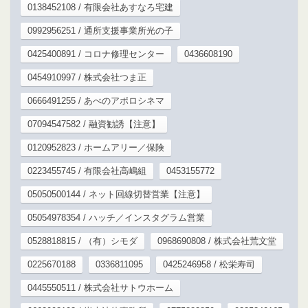
0138452108 / 有限会社あすなろ宅建
0992956251 / 通所支援事業所光の子
0425400891 / コロナ修理センター
0436608190
0454910997 / 株式会社つま正
0666491255 / あべのアポロシネマ
07094547582 / 融資勧誘【注意】
0120952823 / ホームアリー／保険
0223455745 / 有限会社高嶋組
0453155772
05050500144 / ネット回線切替営業【注意】
05054978354 / ハッチ／インスタグラム営業
0528818815 / （有）シモダ
0968690808 / 株式会社荒文堂
0225670188
0336811095
0425246958 / 松栄寿司
0445550511 / 株式会社サトウホーム