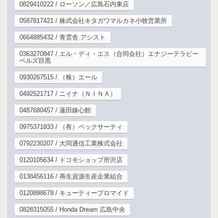
0829410222 / ローソン／広島石内東店
0587817421 / 株式会社キタガワマルカネ小牧営業所
0664885432 / 青雲舎 アシスト
0363270847 / エル・ディ・エス（合同会社）エナジーテラピー
ベルズ目黒
0930267515 / （株）エール
0492521717 / ニイナ（ＮＩＮＡ）
0487680457 / 蓮田錬心館
0975371833 / （有）ペックサーティ
0792230207 / 大同通信工業株式会社
0120105634 / ドコモショップ所沢店
0138456116 / 再生資源生産企業組合
0120898678 / キューティープロマイド
0828315055 / Honda Dream 広島中央