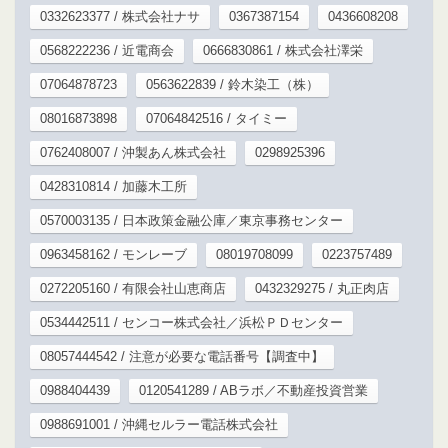
0332623377 / 株式会社ナサ
0367387154
0436608208
0568222236 / 近電商会
0666830861 / 株式会社澤栄
07064878723
0563622839 / 鈴木染工（株）
08016873898
07064842516 / タイミー
0762408007 / 沖製あん株式会社
0298925396
0428310814 / 加藤木工所
0570003135 / 日本政策金融公庫／東京事務センター
0963458162 / モンレーブ
08019708099
0223757489
0272205160 / 有限会社山恵商店
0432329275 / 丸正肉店
0534442511 / センコー株式会社／浜松ＰＤセンター
08057444542 / 注意が必要な電話番号【調査中】
0988404439
0120541289 / ABラボ／不動産投資営業
0988691001 / 沖縄セルラー電話株式会社