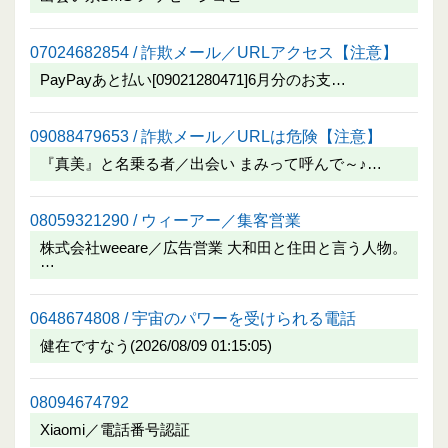
07024682854 / 詐欺メール／URLアクセス【注意】
PayPayあと払い[09021280471]6月分のお支…
09088479653 / 詐欺メール／URLは危険【注意】
『真美』と名乗る者／出会い まみって呼んで～♪…
08059321290 / ウィーアー／集客営業
株式会社weeare／広告営業 大和田と住田と言う人物。
…
0648674808 / 宇宙のパワーを受けられる電話
健在ですなう(2026/08/09 01:15:05)
08094674792
Xiaomi／電話番号認証