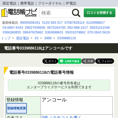
固定電話
携帯電話
フリーダイヤル
IP電話
口コミを投稿する
最新検索語:
08005006341
0120-383-317
07087828114
0120998827
03-6897-6343
09027939936
0675264700
092-688-1517
05031151546
0366360855
09047925662
0363698631
05031079862
070-2642-5619
08070224557
07043905245
０１２０２７４４５３
05052912847
トップ
>
固定電話
>
03
>
3988
>
0339886118
0120197319
08062805259
0120881724
08080884676
0120966073
048 633 0360
０３６６２８２７００
電話番号0339886118はアンコールです
共有
電話番号0339886118の電話番号情報
0339886118の番号所有者は
エンタープライズサービスを利用できます
アンコール
登録情報
登録情報更新
クチコミ
0件／クチコミを書く