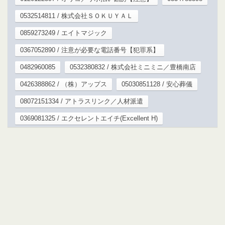
0532514811 / 株式会社ＳＯＫＵＹＡＬ
0859273249 / エイトマジック
0367052890 / 注意が必要な電話番号【犯罪系】
0482960085
0532380832 / 株式会社ミニミニ／豊橋南店
0426388862 / （株）アップス
05030851128 / 安心葬儀
08072151334 / アトラスリンク／人材派遣
0369081325 / エクセレントエイチ(Excellent H)