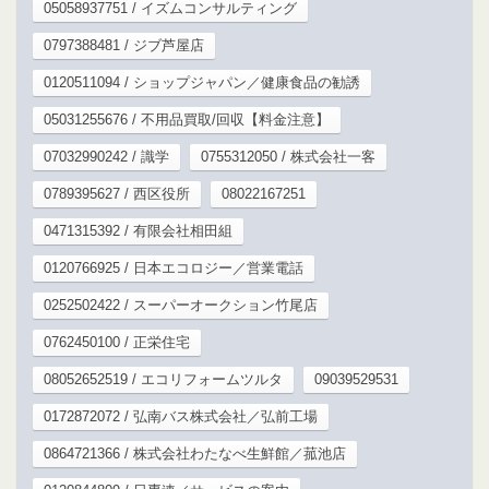
05058937751 / イズムコンサルティング
0797388481 / ジブ芦屋店
0120511094 / ショップジャパン／健康食品の勧誘
05031255676 / 不用品買取/回収【料金注意】
07032990242 / 識学
0755312050 / 株式会社一客
0789395627 / 西区役所
08022167251
0471315392 / 有限会社相田組
0120766925 / 日本エコロジー／営業電話
0252502422 / スーパーオークション竹尾店
0762450100 / 正栄住宅
08052652519 / エコリフォームツルタ
09039529531
0172872072 / 弘南バス株式会社／弘前工場
0864721366 / 株式会社わたなべ生鮮館／菰池店