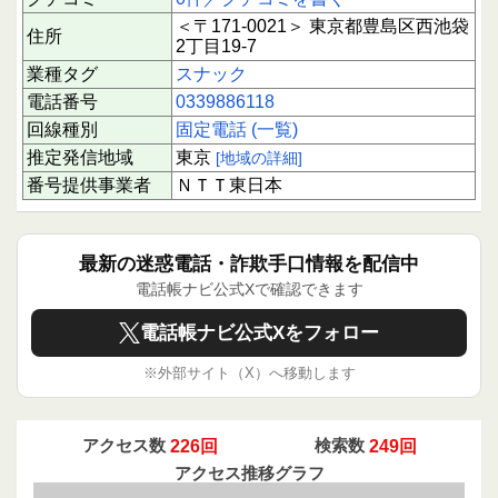
＜〒171-0021＞ 東京都豊島区西池袋
住所
2丁目19-7
業種タグ
スナック
電話番号
0339886118
回線種別
固定電話 (一覧)
推定発信地域
東京
[地域の詳細]
番号提供事業者
ＮＴＴ東日本
最新の迷惑電話・詐欺手口情報を配信中
電話帳ナビ公式Xで確認できます
電話帳ナビ公式Xをフォロー
※外部サイト（X）へ移動します
アクセス数
226回
検索数
249回
アクセス推移グラフ