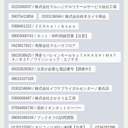
0223345037 / 株式会社マルハニチロリテールサービス仙台工場
09075413859
0333136044 / 株式会社鈴木タイヤ商会
0366661222 / ＺＥＮｈａｉｒ＆ｓｐａ
08003000741 / ネット・WiFi回線営業【注意】
0423817922 / 有限会社マエハラフロア
0922638625 / 博多リバレインモールｂｙＴＡＫＡＳＨＩＭＡＹ
Ａ／Ｂ２Ｆ／ワインショップ・エノテカ
05033528363 / 注意が必要な電話番号【調査中】
08015337328
0193234684 / 株式会社イワテブライダルセンター／釜石店
0366669497 / 株式会社さかさうま工房
07064456736 / 高松イオンネットスーパー
08091598159 / ブックオフの訪問買取
0120122597 / オリコ／リボ払い勧誘【注意】
0334783398