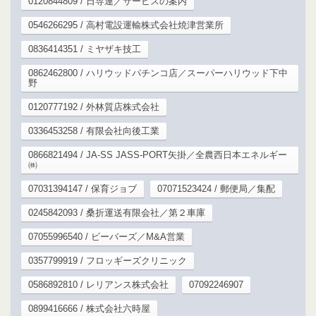
0120844809 / 日専連／サービスの案内
0546266295 / 高村電設運輸株式会社焼津営業所
0836414351 / ミヤザキ技工
0862462800 / ハリウッドパチンコ店／スーパーハリウッド下中
野
0120777192 / 外林質店株式会社
0336453258 / 有限会社向後工業
0866821494 / JA-SS JASS-PORT矢掛／全農西日本エネルギー
㈱
07031394147 / 保育ジョブ
07071523424 / 郵便局／集配
0245842093 / 桑折運送有限会社／第２車庫
07055996540 / ビーバーズ／M&A営業
0357799919 / フロッギーズクリニック
0586892810 / レリアンス株式会社
07092246907
0899416666 / 株式会社六時屋