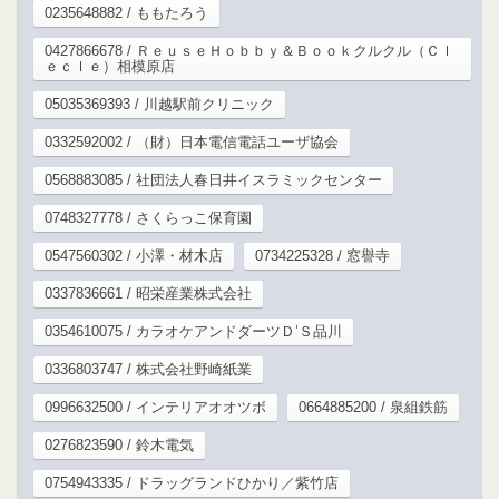
0235648882 / ももたろう
0427866678 / ＲｅｕｓｅＨｏｂｂｙ＆Ｂｏｏｋクルクル（Ｃｌ
ｅｃｌｅ）相模原店
05035369393 / 川越駅前クリニック
0332592002 / （財）日本電信電話ユーザ協会
0568883085 / 社団法人春日井イスラミックセンター
0748327778 / さくらっこ保育園
0547560302 / 小澤・材木店
0734225328 / 窓譽寺
0337836661 / 昭栄産業株式会社
0354610075 / カラオケアンドダーツＤ’Ｓ品川
0336803747 / 株式会社野崎紙業
0996632500 / インテリアオオツボ
0664885200 / 泉組鉄筋
0276823590 / 鈴木電気
0754943335 / ドラッグランドひかり／紫竹店