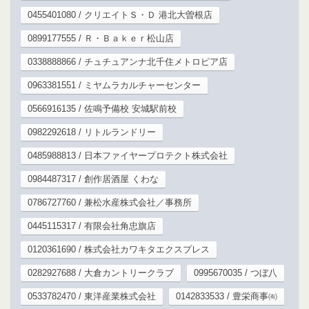
0455401080 / クリエイトＳ・Ｄ 港北大曽根店
0899177555 / Ｒ・Ｂａｋｅｒ松山店
0338888866 / チュチュアンナ北千住メトロピア店
0963381551 / ミヤムラカルチャーセンター
0566916135 / 佐鳴予備校 安城駅前校
0982292618 / リトルランドリー
0485988813 / 日本ファイヤープロテクト株式会社
0984487317 / 創作居酒屋 くわな
0786727760 / 兼松水産株式会社／事務所
0445115317 / 有限会社角忠旗店
0120361690 / 株式会社カワキタエクスプレス
0282927688 / 大倉カントリークラブ
0995670035 / つぼ八
0533782470 / 東洋産業株式会社
0142833533 / 豊栄商事㈲