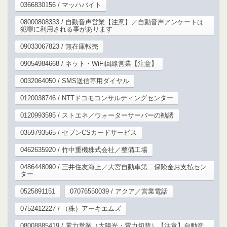
0366830156 / マッハバイト
08000808333 / 自動音声営業【注意】／自動音声アンケートは
犯罪に利用される事があります
09033067823 / 無在庫転売
09054984668 / ネット・WiFi回線営業【注意】
0032064050 / SMS送信専用ダイヤル
0120038746 / NTTドコモコンサルティングセンター
0120993595 / ストエネ／ウォーターサーバーの勧誘
0359793565 / セブンCSカードサービス
0462635920 / 竹中重機株式会社／整備工場
0486448090 / 三井住友海上／大宮自動車第二保険金お支払セン
ター
0525891151
07076550039 / アクア／営業電話
0752412227 / （株）アーキエムズ
08008885419 / 電力営業（太陽光・電力切替）【注意】自動音