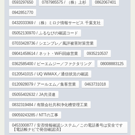
0593297650
0787985575 / （株）上杉
0862067401
0942851770
0432033369 / （株）ミロク情報サービス 千葉支社
05052130970 / ふるなびの確認コード
07033428736 / シエンプレ／風評被害対策営業
09041458614 / ネット・WiFi回線営業
0935210537
0362585400 / ピーエムジー／ファクタリング
08008883125
0120541015 / UQ WiMAX／通信状況の確認
0120928079 / アールエム／集客営業
0463731018
05055402632 / JA共済連
0832319484 / 有限会社共和浄化槽管理工業
09059243285 / NTTの工事
0453300877 / 安否情報確認システム／この電話番号は安全です
【電話帳ナビで発信確認済】