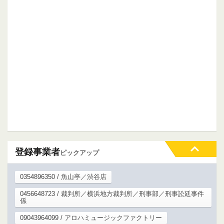
登録事業者
ピックアップ
0354896350 / 魚山亭／渋谷店
0456648723 / 裁判所／横浜地方裁判所／刑事部／刑事訟廷事件
係
09043964099 / アロハミュージックファクトリー