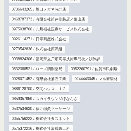
0736643265 / 坂口メガネ時計店
0468787373 / 有限会社筒井塗装店／葉山店
0975038700 / 九州福祉医療サービス株式会社
0926114271 / 日章興産株式会社
0279542836 / 株式会社原沢組
0938824306 / 福岡県立戸畑高等技術専門校／訓練課
0532388521 / ローズ調剤薬局
0952260791 / 佐賀市民劇場
0928071452 / 有限会社落石工業
0244443045 / マル新製材
0886128700 / 空間ハウスＪＩ２
0859357959 / スカイラウンジぼなんざ
0532534630 / 福井鍼灸マッサージ
0355756222 / 株式会社タスネット
0575372216 / 株式会社富成鉄工所