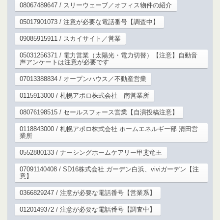
08067489647 / スリーウェーブ／オフィス物件の紹介
05017901073 / 注意が必要な電話番号【調査中】
09085915911 / スカイサイト／営業
05031256371 / 電力営業（太陽光・電力切替）【注意】自動音
声アンケートは注意が必要です
07013388834 / オープンハウス／不動産営業
0115913000 / 札幌アポロ株式会社 南営業所
08076198515 / セールスフォース営業【自演投稿注意】
0118843000 / 札幌アポロ株式会社 ホームエネルギー部 清田営
業所
0552880133 / ナーシングホームケアリー甲斐竜王
07091140408 / SD16株式会社.ガーデン白浜、viviガーデン【注
意】
0366829247 / 注意が必要な電話番号【営業系】
0120149372 / 注意が必要な電話番号【調査中】