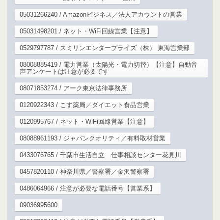
05031266240 / Amazonビジネス／法人アカウントの営業
05031498201 / ネット・WiFi回線営業【注意】
0529797787 / スミリンエンタープライズ（株） 東海営業部
08008885419 / 電力営業（太陽光・電力切替）【注意】自動音
声アンケートは注意が必要です
08071853274 / アーク東京法律事務所
0120922343 / こす薬局／ダイエット食品営業
0120995767 / ネット・WiFi回線営業【注意】
08088961193 / ジャパンクオリティ／有料取材営業
0433076765 / 千葉市生活自立 仕事相談センター花見川
0457820110 / 神奈川県／警察署／金沢警察署
0486064966 / 注意が必要な電話番号【営業系】
09036995600