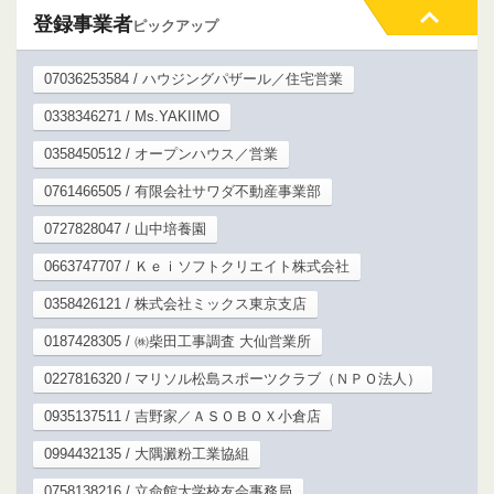
登録事業者
ピックアップ
07036253584 / ハウジングパザール／住宅営業
0338346271 / Ms.YAKIIMO
0358450512 / オープンハウス／営業
0761466505 / 有限会社サワダ不動産事業部
0727828047 / 山中培養園
0663747707 / Ｋｅｉソフトクリエイト株式会社
0358426121 / 株式会社ミックス東京支店
0187428305 / ㈱柴田工事調査 大仙営業所
0227816320 / マリソル松島スポーツクラブ（ＮＰＯ法人）
0935137511 / 吉野家／ＡＳＯＢＯＸ小倉店
0994432135 / 大隅澱粉工業協組
0758138216 / 立命館大学校友会事務局