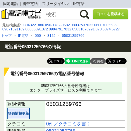
固定電話
携帯電話
フリーダイヤル
IP電話
口コミを投稿する
最新検索語:
08043221886
050-1782-0582
08037537032
08007005586
09071591169
08035091372
09047917832
05031076991
070 5074 5727
0671660351
05031207874
0368451026
08003008204
0120-912-304
トップ
>
IP電話
>
050
>
3125
>
05031259766
050-1780-5114
08023767470
0862268900
0367320341
0367325443
0120559778
08059874458
08028984775
08003000741
06-7526-4700
0886265980
電話番号05031259766の情報
共有
電話番号05031259766の電話番号情報
05031259766の番号所有者は
エンタープライズサービスを利用できます
05031259766
登録情報
登録情報更新
クチコミ
0件／クチコミを書く