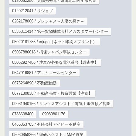
0120052250 / 太陽光発電・蓄電池に関する営業
0120212041 / リジョブ
0262178066 / プレシャス～人妻の輝き～
0335311414 / 第一貨物株式会社／カスタマーセンター
05020181785 / ㈱ugo（ネット印刷スプリント）
05037886618 / 損保ジャパン事故センター
05052927486 / 注意が必要な電話番号【調査中】
0647916881 / アコムコールセンター
0675264890 / 不動産勧誘
0677130838 / 不動産売買・投資営業【注意】
09081940156 / リンクスアシスト／電気工事依頼／営業
0783608400
09080801176
0465853785 / 有限会社アイビー不動産
05030858266 / 総研ネクスト／M&A営業