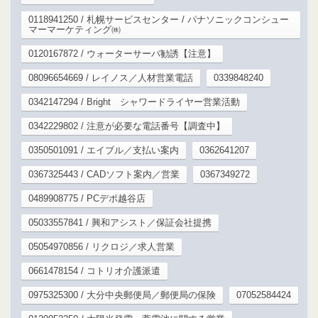
0118941250 / 札幌サービスセンター / パナソニックコンシュー
マーマーケティング㈱
0120167872 / ウォーターサーバ勧誘【注意】
08096654669 / レイノス／人材営業電話
0339848240
0342147294 / Bright シャワードライヤー営業活動
0342229802 / 注意が必要な電話番号【調査中】
0350501091 / エイブル／支払い案内
0362641207
0367325443 / CADソフト案内／営業
0367349272
0489908775 / PCデポ越谷店
05033557841 / 興和アシスト／保証会社提携
05054970856 / リクロジ／求人営業
0661478154 / コトリオ介護派遣
0975325300 / 大分中央郵便局／郵便局の保険
07052584424