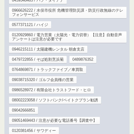
0439548465 / パブ・ダイアナ
0966626222 / 水俣市役所 危機管理防災課・防災行政無線のテレ
フォンサービス
0577371121 / ハイジ
0120929860 / 電力営業（太陽光・電力切替）【注意】自動音声
アンケートは注意が必要です
0946215111 / 太陽建機レンタル 朝倉支店
0479722855 / そば処割烹浜菊
0489876352
0764869871 / トラックファイブ／車買取
09038715320 / ゴルフ会員権の営業
0986528972 / 有限会社トラストフード・ヒロ
08002223058 / ソフトバンク/ペイトクプラン勧誘
09042666851
09051469443 / 注意が必要な電話番号【調査中】
0120381456 / サワディー