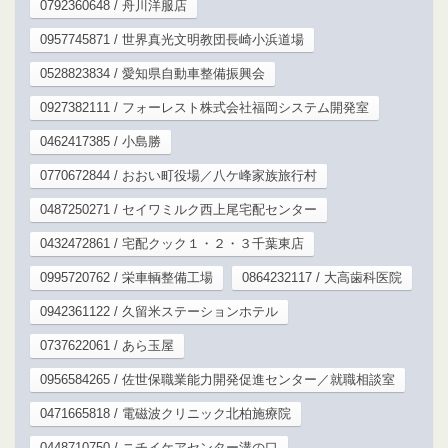
0792360648 / 舟川洋服店
0957745871 / 世界真光文明教団長崎小浜道場
0528823834 / 愛知県自動車整備振興会
0927382111 / フォーレスト株式会社福岡システム開発室
0462417385 / 小島勝
0770672844 / おおい町役場／八ケ峰家族旅行村
0487250271 / セイワミルク西上尾宅配センター
0432472861 / 宅配クック１・２・３千葉東店
0995720762 / 栄車輌整備工場
0864232117 / 大高歯科医院
0942361122 / 久留米ステーションホテル
0737622061 / あら玉屋
0956584265 / 佐世保職業能力開発促進センター／就職相談室
0471665818 / 電磁波クリニック北柏施療院
0448710750 / ニチイケアセンター溝の口