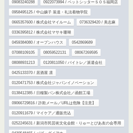
09083240288
0922073994 / ペットシッターＳＯＳ福岡店
0958495125 / 中山孃子 装道・礼法着物学院
0665357600 / 株式会社マイルーム
0736329420 / 美志麻
0336395812 / 株式会社マサキ珊瑚
0459384080 / オープンハウス
0542869689
07088109105
08059522131
08067269595
08088931213
0120811050 / バイトレ／派遣会社
0425133370 / 居酒屋 凛
0120471753 / 株式会社ジャパンイノベーション
0138412385 / 日糧製パン株式会社／函館工場
09066729816 / 詐欺メール／URLは危険【注意】
0120911679 / マイケア／通販売込
0252245631 / 新潟市民芸術文化会館・りゅーとぴあ友の会専用