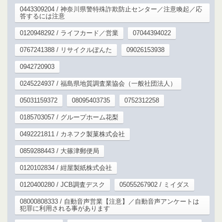
0443309204 / 神奈川県警特殊詐欺防止センター／注意喚起／応
答するには注意
0120948292 / ライフカード／営業
07044394022
0767241388 / リサイクルぽんた
09026153938
0942720903
0245224937 / 福島県地質調査業協会（一般社団法人）
05031159372
08095403735
0752312258
0185703057 / グループホーム花梨
0492221811 / カネフク製菓株式会社
0859288443 / 大篠津郵便局
0120102834 / 紺屋製紙株式会社
0120400280 / JCB調査デスク
05055267902 / ミイダス
08000808333 / 自動音声営業【注意】／自動音声アンケートは
犯罪に利用される事があります