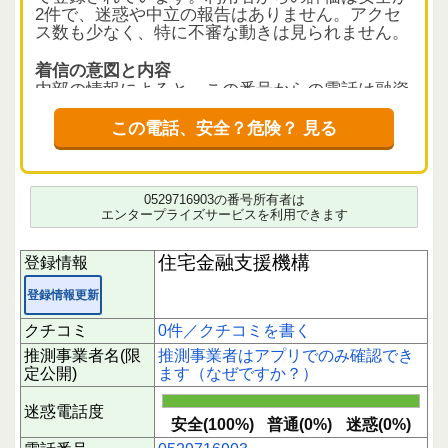
2件で、迷惑や中立の報告はありません。アクセ
ス数も少なく、特に不審な動きは見られません。
着信の意図と内容
内部の情報によると、この番号からの電話は融資
申込みに関する確認連絡であることが示されてい
ます。住宅関連の融資申込みをされた方に対し
この電話、安全？危険？ 見る
て、手続きの進捗や必要事項の確認を行うための
連絡である可能性が高いです。
クチコミ状況と注意点
0529716903の番号所有者は
エンタープライズサービスを利用できます
現時点で利用者からの具体的なクチコミは確認で
きません。情報が増え次第、状況が明確になりま
すが、現状では信頼できる機関からの連絡と考え
住宅金融支援機構
登録情報
られます。応答の際は、個人情報の取り扱いに注
意し、心当たりのある内容かどうかを確認するこ
登録情報更新
とをおすすめします。
クチコミ
0件／クチコミを書く
下にスクロールすると実際に電話に応答された方
推測事業者名(限
推測事業者はアプリでのみ確認でき
のクチコミを読むことができます。
定公開)
ます（なぜですか？）
もしこの番号からの着信に関して気になる点や体
験があれば、ぜひクチコミを投稿してください。
迷惑電話度
あなたの1回のアクションが誰かを守る大切な情
安全(100%)
普通(0%)
迷惑(0%)
報共有につながります。