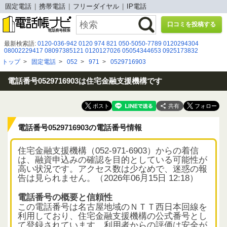
固定電話
携帯電話
フリーダイヤル
IP電話
口コミを投稿する
最新検索語:
0120-036-942
0120 974 821
050-5050-7789
0120294304
08002229417
08097385121
0120127026
05054344653
0925173832
07054199104
0120537356
0120926483
090-7452-6309
08008316934
トップ
>
固定電話
>
052
>
971
>
0529716903
0120616877
08000808333
05057831470
0432610825
05031270337
0436366998
09054984668
07065624872
0361610279
05035030177
05031093664
電話番号0529716903は住宅金融支援機構です
共有
電話番号0529716903の電話番号情報
住宅金融支援機構（052-971-6903）からの着信
は、融資申込みの確認を目的としている可能性が
高い状況です。アクセス数は少なめで、迷惑の報
告は見られません。（2026年06月15日 12:18）
電話番号の概要と信頼性
この電話番号は名古屋地域のＮＴＴ西日本回線を
利用しており、住宅金融支援機構の公式番号とし
て登録されています。利用者からの評価は安全が