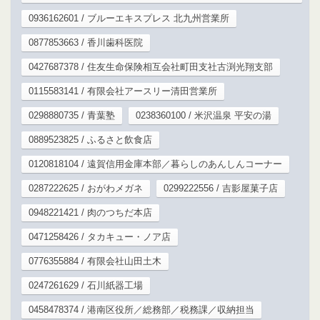
0936162601 / ブルーエキスプレス 北九州営業所
0877853663 / 香川歯科医院
0427687378 / 住友生命保険相互会社町田支社古渕光翔支部
0115583141 / 有限会社アースリー清田営業所
0298880735 / 青葉塾
0238360100 / 米沢温泉 平安の湯
0889523825 / ふるさと飲食店
0120818104 / 遠賀信用金庫本部／暮らしのあんしんコーナー
0287222625 / おがわメガネ
0299222556 / 吉影屋菓子店
0948221421 / 肉のつちだ本店
0471258426 / タカキュー・ノア店
0776355884 / 有限会社山田土木
0247261629 / 石川紙器工場
0458478374 / 港南区役所／総務部／税務課／収納担当