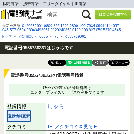
固定電話
携帯電話
フリーダイヤル
IP電話
口コミを投稿する
最新検索語:
0120235601
0800 222 1205
0800-100-7634
09094144657
045-577-0604
08043493957
0120240853
0120 998 827
050 5370 4545
08001232147
08007778550
0120912268
０３６３１６１０８７
トップ
>
固定電話
>
0555
>
73
>
0555739361
06-6223-6635
08005001137
0366360855
0120355422
08003007297
08075080371
08070224557
0120102800
0120032600
08006664921
09047917832
08090182965
電話番号0555739361はじゃらです
共有
電話番号0555739361の電話番号情報
0555739361の番号所有者は
エンタープライズサービスを利用できます
じゃら
登録情報
登録情報更新
クチコミ
1件／クチコミを見る▶