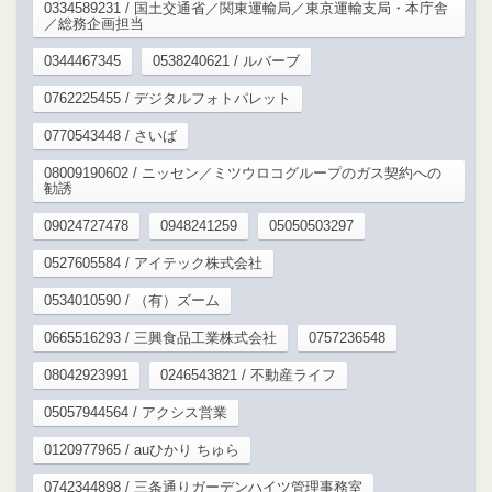
0334589231 / 国土交通省／関東運輸局／東京運輸支局・本庁舎
／総務企画担当
0344467345
0538240621 / ルバーブ
0762225455 / デジタルフォトパレット
0770543448 / さいば
08009190602 / ニッセン／ミツウロコグループのガス契約への
勧誘
09024727478
0948241259
05050503297
0527605584 / アイテック株式会社
0534010590 / （有）ズーム
0665516293 / 三興食品工業株式会社
0757236548
08042923991
0246543821 / 不動産ライフ
05057944564 / アクシス営業
0120977965 / auひかり ちゅら
0742344898 / 三条通りガーデンハイツ管理事務室