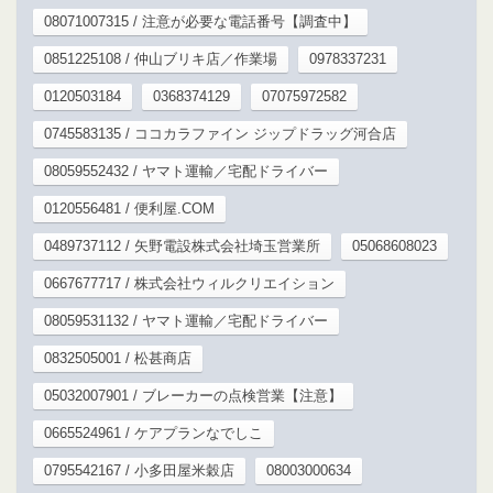
08071007315 / 注意が必要な電話番号【調査中】
0851225108 / 仲山ブリキ店／作業場
0978337231
0120503184
0368374129
07075972582
0745583135 / ココカラファイン ジップドラッグ河合店
08059552432 / ヤマト運輸／宅配ドライバー
0120556481 / 便利屋.COM
0489737112 / 矢野電設株式会社埼玉営業所
05068608023
0667677717 / 株式会社ウィルクリエイション
08059531132 / ヤマト運輸／宅配ドライバー
0832505001 / 松甚商店
05032007901 / ブレーカーの点検営業【注意】
0665524961 / ケアプランなでしこ
0795542167 / 小多田屋米穀店
08003000634