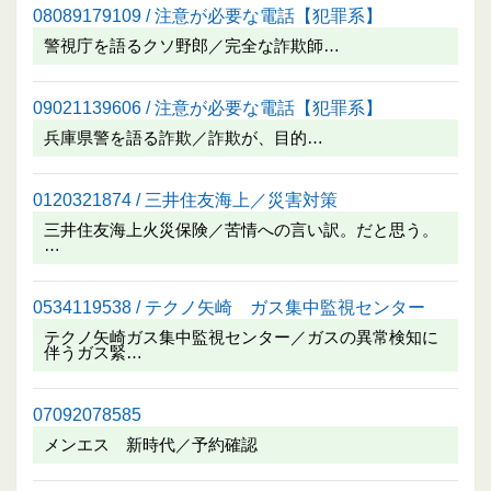
08089179109 / 注意が必要な電話【犯罪系】
警視庁を語るクソ野郎／完全な詐欺師…
09021139606 / 注意が必要な電話【犯罪系】
兵庫県警を語る詐欺／詐欺が、目的…
0120321874 / 三井住友海上／災害対策
三井住友海上火災保険／苦情への言い訳。だと思う。
…
0534119538 / テクノ矢崎 ガス集中監視センター
テクノ矢崎ガス集中監視センター／ガスの異常検知に
伴うガス緊…
07092078585
メンエス 新時代／予約確認