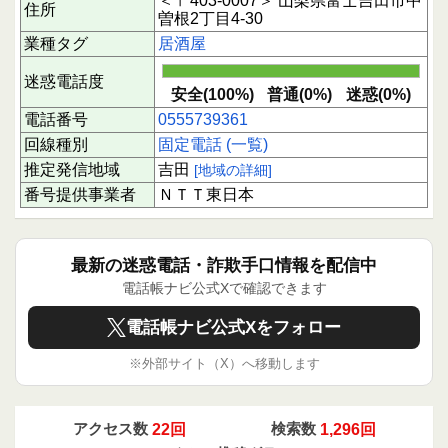
＜〒403-0007＞ 山梨県富士吉田市中
住所
曽根2丁目4-30
業種タグ
居酒屋
迷惑電話度
安全(100%)
普通(0%)
迷惑(0%)
電話番号
0555739361
回線種別
固定電話 (一覧)
推定発信地域
吉田
[地域の詳細]
番号提供事業者
ＮＴＴ東日本
最新の迷惑電話・詐欺手口情報を配信中
電話帳ナビ公式Xで確認できます
電話帳ナビ公式Xをフォロー
※外部サイト（X）へ移動します
アクセス数
22回
検索数
1,296回