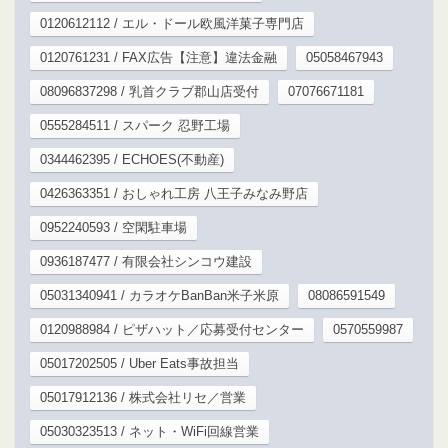
0120612112 / エル・ドール欧風洋菓子専門店
0120761231 / FAX広告【注意】違法金融
05058467943
08096837298 / 乳首クラブ郡山店受付
07076671181
0555284511 / スパーク 忍野工場
0344462395 / ECHOES(不動産)
0426363351 / おしゃれ工房 八王子みなみ野店
0952240593 / 空閑駐車場
0936187477 / 有限会社シンコウ建設
05031340941 / カラオケBanBan米子米原
08086591549
0120988984 / ピザハット／応募受付センター
0570559987
05017202505 / Uber Eats事故担当
05017912136 / 株式会社リセ／営業
05030323513 / ネット・WiFi回線営業