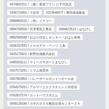
0474842311 / （株）新栄プラン 八千代支店
0336715955 / 十念寺
0223646077 / 奥田保温板金
0989960015 / （有）イチコー
0994750556 / 沢津電気工事店
0584623513 / はなびし
0992560048 / おはら仕出しセンター／おはら米商
0256337833 / メルセデス・ベンツ 三条
0425275821 / 鈴野化成株式会社
0485553111 / マミーズサポートまなぴぃ
0167573281 / トマム保育所
0357863850 / バレーボールモントリオール会
0354575031 / アルマーニエクスチェンジ渋谷店
0762837574 / カットハウスポエム
0458129186 / カギのＳＯＳ横浜出張センター２４