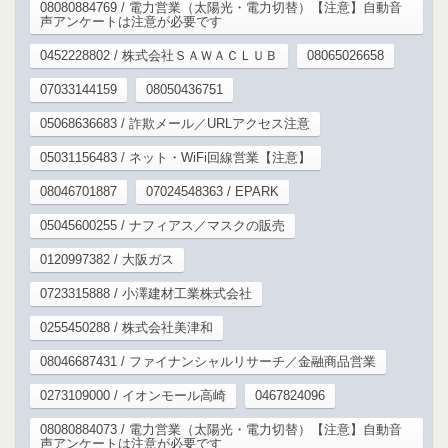
08080884769 / 電力営業（太陽光・電力切替）【注意】自動音
声アンケートは注意が必要です
0452228802 / 株式会社ＳＡＷＡＣＬＵＢ
08065026658
07033144159
08050436751
05068636683 / 詐欺メール／URLアクセス注意
05031156483 / ネット・WiFi回線営業【注意】
08046701887
07024548363 / EPARK
05045600255 / ナフィアス／マスクの販売
0120997382 / 大阪ガス
0723315888 / 小澤建材工業株式会社
0255450288 / 株式会社美津和
08046687431 / ファイナンシャルリサーチ／金融商品営業
0273109000 / イオンモール高崎
0467824096
08080884073 / 電力営業（太陽光・電力切替）【注意】自動音
声アンケートは注意が必要です