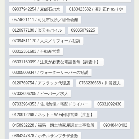
09037942254 / 麦飯石の水
0183423582 / 瀬川正作ぬりや
0574621111 / 可児市役所／総合会館
0120977180 / 楽天モバイル
09035079225
07094511170 / 大栄／リフォーム勧誘
08012351683 / 不動産営業
05031159099 / 注意が必要な電話番号【調査中】
08005009347 / ウォーターサーバーの勧誘
0120769754 / アフラック代理店
0766236658 / 川淵茂夫
07032096205 / ビーバー／求人
07033964353 / 佐川急便／宅配ドライバー
05031092436
0120912268 / ネット・WiFi回線営業【注意】
0458932228 / 福馬一朗土地家屋調査士事務所
09048440402
0864247878 / ホテルサンプラザ倉敷