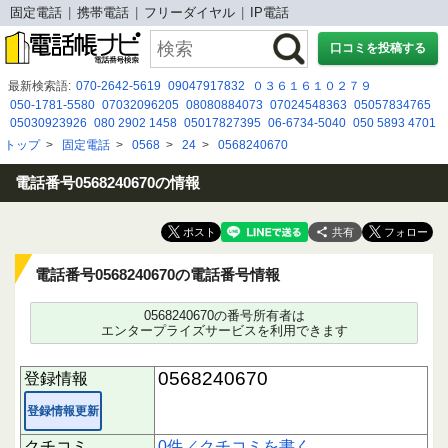
固定電話
携帯電話
フリーダイヤル
IP電話
口コミを投稿する
最新検索語:
070-2642-5619
09047917832
０３６１６１０２７９
050-1781-5580
07032096205
08080884073
07024548363
05057834765
05030923926
080 2902 1458
05017827395
06-6734-5040
050 5893 4701
07013429501
08002002023
0361610279
08073629320
0362790648
トップ
>
固定電話
>
0568
>
24
>
0568240670
06-7526-4700
0800 500 8188
05030937126
09026310058
05054820951
0120-987-300
0800-333-0032
電話番号0568240670の情報
共有
電話番号0568240670の電話番号情報
0568240670の番号所有者は
エンタープライズサービスを利用できます
0568240670
登録情報
登録情報更新
クチコミ
0件／クチコミを書く