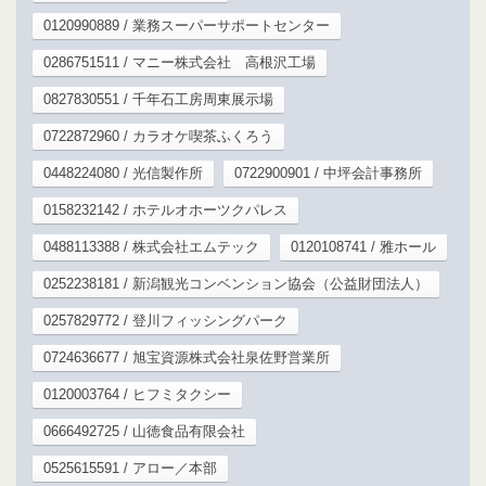
0120990889 / 業務スーパーサポートセンター
0286751511 / マニー株式会社 高根沢工場
0827830551 / 千年石工房周東展示場
0722872960 / カラオケ喫茶ふくろう
0448224080 / 光信製作所
0722900901 / 中坪会計事務所
0158232142 / ホテルオホーツクパレス
0488113388 / 株式会社エムテック
0120108741 / 雅ホール
0252238181 / 新潟観光コンベンション協会（公益財団法人）
0257829772 / 登川フィッシングパーク
0724636677 / 旭宝資源株式会社泉佐野営業所
0120003764 / ヒフミタクシー
0666492725 / 山徳食品有限会社
0525615591 / アロー／本部