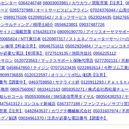
ールセンター
0364246748
08003003981 / カウカウ／買取営業【注意】
0
トカード
0265737988 / オートサービスピュアライン
07024376044 / 山
ー
0989175106
0120991542 / スタッフサービス
0523024435
0362765
フィスコンサルティング／税理士紹介
0556623801
09037487726
というサイトに掲載営業
0764281374
08009190770 / アイリスオーヤマサポ
20065824 / NTT東日本
0120907317 / ストエネ／ウォーターサーバー
業／トイレ修理【料金注意】
09046751611
05052920484 / フュージョン
/ 注意が必要な電話【犯罪系】
0727519135 / 池田共益社
0956225112
アーサロン
0120723563 / マックスサポート保険代理店
0277202131 /
営業
0458647850 / テイジン
07071523435
0222892614 / 今野ゴム工
9099736835
0120122597 / オリコ／リボ払い勧誘【注意】
電話番号【調査中】
0463759850 / サテライト絆
0120911293 / Ｐｅｔ
律事務所
08057560067
0833412163
0859353271 / 株式会社西松屋チ
ちお知らせコール
05055300644 / SMS送信専用ダイヤル
08050438253
447541312 / コンコルド新城店
0367377188 / ファンファレ／サプリ営
i回線営業【注意】
0482843537 / カワグチ機械株式会社
05031607974 
ニング／勧誘
09034961370 / 注意が必要な電話番号【調査中】