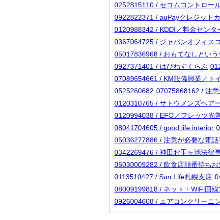
0252815110 / セコムコントロ
0922822371 / auPayクレジッ
0120988342 / KDDI／料金センタ
0367064725 / ジャパンオ
05017836968 / おもてなし
0927371401 / はぴねすくらぶ
01
07089654661 / KM設備興
0525260682
07075868162 
0120310765 / サトウメンズヘ
0120994038 / EFO／フレッツ光
08041704605 / good life interior
0
05036277886 / 注意が必要な
0342269476 / 神田お玉ヶ池法
05030009282 / 飲食店順番待
0113510427 / Sun Life札幌支店
0
08009199818 / ネット・WiF
0926004608 / エアコンクリー