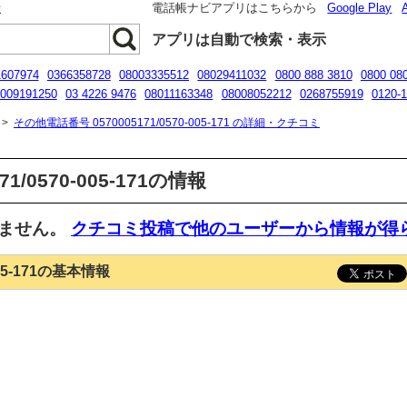
話
電話帳ナビアプリはこちらから
Google Play
アプリは自動で検索・表示
1607974
0366358728
08003335512
08029411032
0800 888 3810
0800 08
009191250
03 4226 9476
08011163348
08008052212
0268755919
0120-
080-0500-6999
>
その他電話番号 0570005171/0570-005-171 の詳細・クチコミ
1/0570-005-171の情報
いません。
クチコミ投稿で他のユーザーから情報が得
005-171の基本情報