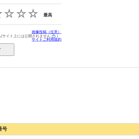
最高
画像投稿（任意）
(サイト上には公開されません
)
る
サイトご利用規約
番号