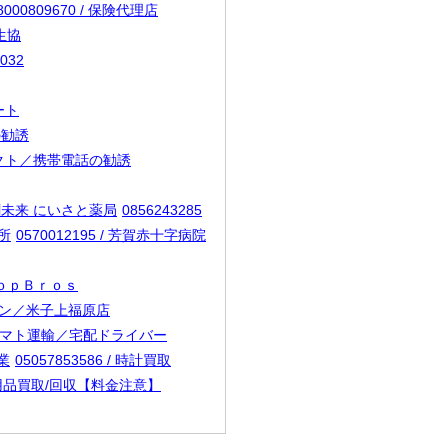
8000809670 / 保険代理店
形生協
032
ート
の勧誘
コネクト／携帯電話の勧誘
 共創未来 にいさと薬局
0856243285
業所
0570012195 / 芳賀赤十字病院
ＳｈｏｐＢｒｏｓ
ェーン／米子上福原店
 / ヤマト運輸／宅配ドライバー
業
05057853586 / 時計買取
/ 不用品買取/回収【料金注意】