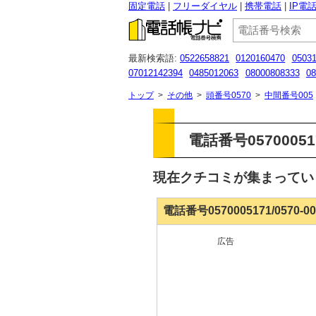
固定電話
フリーダイヤル
携帯電話
IP電
最新検索語:
0522658821
0120160470
0503
07012142394
0485012063
08000808333
08
0800-080-8333
08007778250
0120400843
トップ
>
その他
>
頭番号0570
>
中間番号005
電話番号057000517
現在クチコミが集まって
電話番号0570005171/0570-
広告