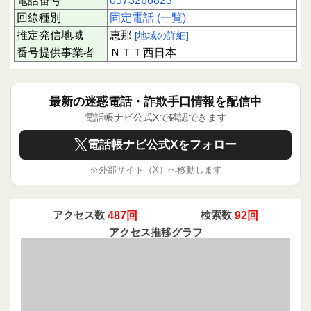
電話番号
0573266823
回線種別
固定電話 (一覧)
推定発信地域
恵那
[地域の詳細]
番号提供事業者
ＮＴＴ西日本
最新の迷惑電話・詐欺手口情報を配信中
電話帳ナビ公式Xで確認できます
電話帳ナビ公式Xをフォロー
※外部サイト（X）へ移動します
アクセス数
487回
検索数
92回
アクセス推移グラフ