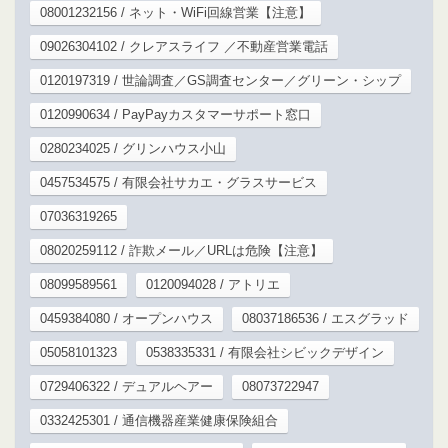
08001232156 / ネット・WiFi回線営業【注意】
09026304102 / クレアスライフ ／不動産営業電話
0120197319 / 世論調査／GS調査センター／グリーン・シップ
0120990634 / PayPayカスタマーサポート窓口
0280234025 / グリンハウス小山
0457534575 / 有限会社サカエ・グラスサービス
07036319265
08020259112 / 詐欺メール／URLは危険【注意】
08099589561
0120094028 / アトリエ
0459384080 / オープンハウス
08037186536 / エスグラッド
05058101323
0538335331 / 有限会社シビックデザイン
0729406322 / デュアルヘアー
08073722947
0332425301 / 通信機器産業健康保険組合