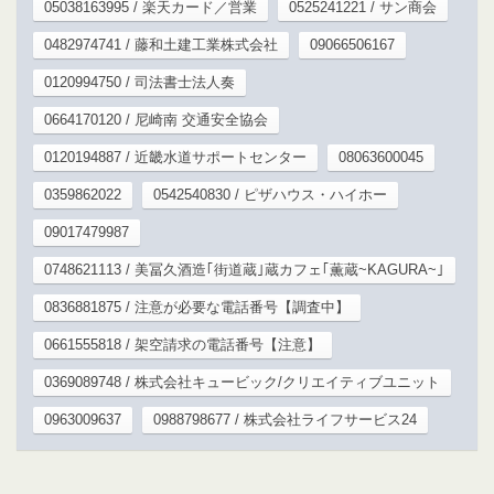
05038163995 / 楽天カード／営業
0525241221 / サン商会
0482974741 / 藤和土建工業株式会社
09066506167
0120994750 / 司法書士法人奏
0664170120 / 尼崎南 交通安全協会
0120194887 / 近畿水道サポートセンター
08063600045
0359862022
0542540830 / ピザハウス・ハイホー
09017479987
0748621113 / 美冨久酒造｢街道蔵｣蔵カフェ｢薫蔵~KAGURA~｣
0836881875 / 注意が必要な電話番号【調査中】
0661555818 / 架空請求の電話番号【注意】
0369089748 / 株式会社キュービック/クリエイティブユニット
0963009637
0988798677 / 株式会社ライフサービス24