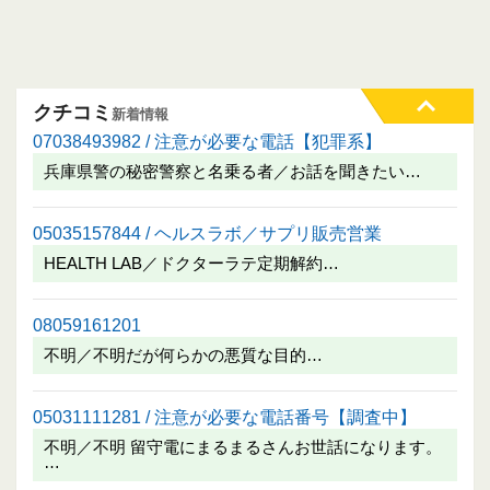
クチコミ
新着情報
07038493982 / 注意が必要な電話【犯罪系】
兵庫県警の秘密警察と名乗る者／お話を聞きたい…
05035157844 / ヘルスラボ／サプリ販売営業
HEALTH LAB／ドクターラテ定期解約…
08059161201
不明／不明だが何らかの悪質な目的…
05031111281 / 注意が必要な電話番号【調査中】
不明／不明 留守電にまるまるさんお世話になります。
…