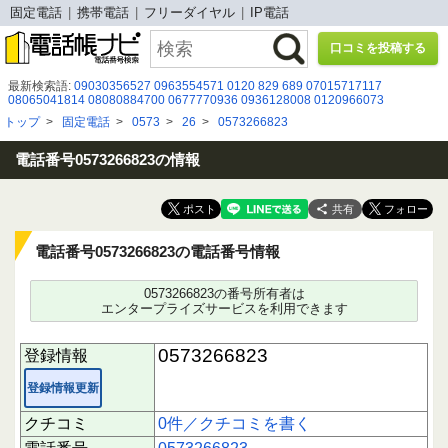
固定電話
携帯電話
フリーダイヤル
IP電話
口コミを投稿する
最新検索語:
09030356527
0963554571
0120 829 689
07015717117
08065041814
08080884700
0677770936
0936128008
0120966073
0800-999-3328
0334090506
0223887771
080-1600-6476
0120926483
トップ
>
固定電話
>
0573
>
26
>
0573266823
070-2642-5619
05031269035
05058653623
０５３－４７７－０５０７
08002225466
050-5050-7789
0120358177
0120 998 827
0586526135
0342147220
090-1959-2628
電話番号0573266823の情報
共有
電話番号0573266823の電話番号情報
0573266823の番号所有者は
エンタープライズサービスを利用できます
0573266823
登録情報
登録情報更新
クチコミ
0件／クチコミを書く