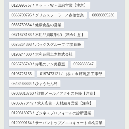
0120995767 / ネット・WiFi回線営業【注意】
0363700795 / グリムスソーラー／点検営業
08080865230
0366759684 / 健康食品の営業
0671678183 / 不用品買取/回収【料金注意】
0675264898 / バックスグループ-労災保険
0198244888 / 大和造園土木株式会社
0265785740 / 赤毛のアン美容室
0599883547
0195725155
0197473121 / （株）今野商店 工事部
0543468834 / ひょうたん島
07039818760 / 詐欺メール／アクセス危険【注意】
07050778447 / 求人広告・人材紹介営業【注意】
0120318073 / ビジネスプロフィールの診断営業
0120990164 / サーバントップ／エコキュート点検営業