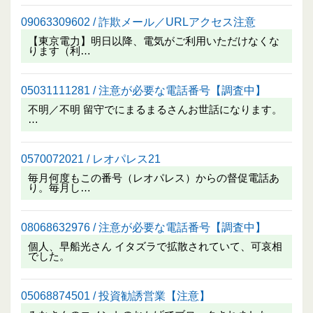
09063309602 / 詐欺メール／URLアクセス注意
【東京電力】明日以降、電気がご利用いただけなくな
ります（利…
05031111281 / 注意が必要な電話番号【調査中】
不明／不明 留守でにまるまるさんお世話になります。
…
0570072021 / レオパレス21
毎月何度もこの番号（レオパレス）からの督促電話あ
り。毎月し…
08068632976 / 注意が必要な電話番号【調査中】
個人、早船光さん イタズラで拡散されていて、可哀相
でした。
05068874501 / 投資勧誘営業【注意】