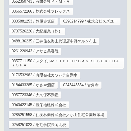
0552350743 / 有限会社Ｐ・Ｍ・Ａ
0366572166 / 株式会社フレックス
0335881253 / 然屋赤坂店
0298214799 / 株式会社スズユー
0737526226 / 大紀産業（株）
0488136235 / 三井住友海上代理店中野ケルン布上
0261220943 / アサヒ美容院
0357711150 / スタイルＭ・ＴＨＥＵＲＢＡＮＲＥＳＯＲＴＤＡ
ＹＳＰＡ
0176532982 / 有限会社カワムラ自動車
0184433285 / かさや酒店
0243443354 / 岩角寺
0957723346 / 大久保不動産
0940422145 / 豊栄地建株式会社
0285251558 / 住友林業株式会社／小山住宅公園展示場
0258251023 / 巻勘学院長岡北校