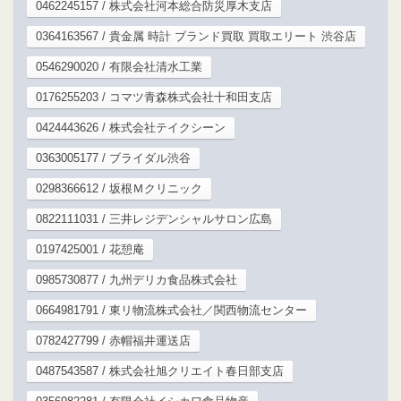
0462245157 / 株式会社河本総合防災厚木支店
0364163567 / 貴金属 時計 ブランド買取 買取エリート 渋谷店
0546290020 / 有限会社清水工業
0176255203 / コマツ青森株式会社十和田支店
0424443626 / 株式会社テイクシーン
0363005177 / ブライダル渋谷
0298366612 / 坂根Ｍクリニック
0822111031 / 三井レジデンシャルサロン広島
0197425001 / 花憩庵
0985730877 / 九州デリカ食品株式会社
0664981791 / 東リ物流株式会社／関西物流センター
0782427799 / 赤帽福井運送店
0487543587 / 株式会社旭クリエイト春日部支店