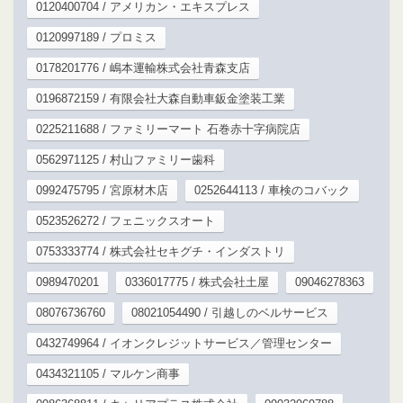
0120400704 / アメリカン・エキスプレス
0120997189 / プロミス
0178201776 / 嶋本運輸株式会社青森支店
0196872159 / 有限会社大森自動車鈑金塗装工業
0225211688 / ファミリーマート 石巻赤十字病院店
0562971125 / 村山ファミリー歯科
0992475795 / 宮原材木店
0252644113 / 車検のコバック
0523526272 / フェニックスオート
0753333774 / 株式会社セキグチ・インダストリ
0989470201
0336017775 / 株式会社土屋
09046278363
08076736760
08021054490 / 引越しのベルサービス
0432749964 / イオンクレジットサービス／管理センター
0434321105 / マルケン商事