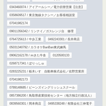
0343460074 / アイアールシー／電力切替営業【注意】
0358609517 / 東京無線タクシー／お客様相談室
07041982174
09011356342 / リンナイ／ガスレンジ台 修理
0764725613 / 中歩工業
0492243301 / 長井商店
05031340792 / カラオケBanBan東武練馬
09062162178 / ㈱きた牛舎
0120500133
0268717341 / ぽりっしゅ
0283225231 / 栃木いすゞ自動車株式会社／佐野営業所
07041982173
0789148685 / ビーンズイングリッシュスクール
0857386200 / 鳥取県産業技術センター（地方独立行政法人）
0839560301 / 岡本商店
0495338248 / 有限会社三伸電子