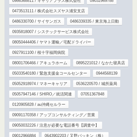
0986368811 / キャリアプラス株式会社
09032969788
0473513111 / 株式会社スズヤス浦安支店
0486330700 / サイサンガス
0486339335 / 東京海上日動
0935818007 / システックサービス株式会社
08050444406 / ヤマト運輸／宅配ドライバー
0927911100 / 桜十字福岡病院
08001706466 / アキュラホーム
0895221012 / なかた寝具店
05033540180 / 緊急支援金コールセンター
0944568139
05052918974 / マネーキャリア
0536220570 / 城所薬局
05057947146 / SHIRO／就活関連
07051367848
0120905828 / au沖縄セルラー
09091170358 / アップコンサルティング／営業
09050032226 / 注意が必要な電話番号【調査中】
09012966884
0643902203 / 又野パッキン（株）