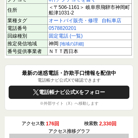
＜〒506-1161＞ 岐阜県飛騨市神岡町
住所
船津1031-2
業種タグ
オートバイ販売・修理
自転車店
電話番号
0578820201
回線種別
固定電話 (一覧)
推定発信地域
神岡
[地域の詳細]
番号提供事業者
ＮＴＴ西日本
最新の迷惑電話・詐欺手口情報を配信中
電話帳ナビ公式Xで確認できます
電話帳ナビ公式Xをフォロー
※外部サイト（X）へ移動します
アクセス数
176回
検索数
2,330回
アクセス推移グラフ