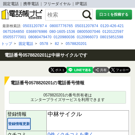
固定電話
携帯電話
フリーダイヤル
IP電話
口コミを投稿する
最新検索語:
0503120787４
08007776765
05031207874
0120-426-421
0675264850
0368976986
080-1605-1536
08005007046
0120122597
05055777001
08080479470
0120980036
0120966073
08015851598
053 477 0507
0120505879
05031353773
0120-626-072
0364248460
トップ
>
固定電話
>
0578
>
82
>
0578820201
05031772050
08039606255
0366282700
0120-407-072
090-6903-9531
0800-300-2530
電話番号0578820201は中林サイクルです
共有
電話番号0578820201の電話番号情報
0578820201の番号所有者は
エンタープライズサービスを利用できます
中林サイクル
登録情報
登録情報更新
クチコミ
0件／クチコミを書く