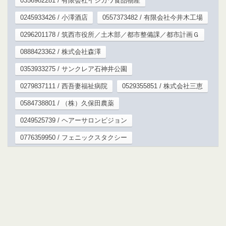
0356982281 / 有限会社イシカワ食品物産
0245933426 / 小澤酒店
0557373482 / 有限会社今井木工場
0296201178 / 筑西市役所／土木部／都市整備課／都市計画Ｇ
0888423362 / 株式会社森澤
0353933275 / サンクレア石神井公園
0279837111 / 西吾妻福祉病院
0529355851 / 株式会社三恵
0584738801 / （株）久保田農薬
0249525739 / ヘアーサロンビジョン
0776359950 / フェニックスタクシー