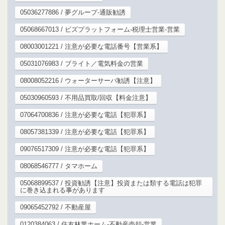
05036277886 / 夢グループ-通販勧誘
05068667013 / ビズプラットフォーム-税理士営業-営業
08003001221 / 注意が必要な電話番号【営業系】
05031076983 / ブライト／電気料金の営業
08008052216 / ウォーターサーバ勧誘【注意】
05030960593 / 不用品買取/回収【料金注意】
07064700836 / 注意が必要な電話【犯罪系】
08057381339 / 注意が必要な電話【犯罪系】
09076517309 / 注意が必要な電話【犯罪系】
08068546777 / タマホーム
05068899537 / 投資勧誘【注意】投資または類する電話は犯罪
に巻き込まれる事があります
09065452792 / 不動産屋
0120384063 / 住友林業ホーム-不動産売却-営業