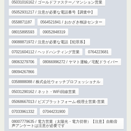
05031016162 / ゴールドファステー／マンション営業
05052931217 / 注意が必要な電話番号【調査中】
0558871187
0564521841 / おかざき検診センター
08015895593
09052848319
09088871972 / 注意が必要な電話【犯罪系】
07021604112 / ヘッドハンティング営業
0764223681
08063279706
08066996272 / ヤマト運輸／宅配ドライバー
08094267866
0358888088 / 株式会社ウォッチプロフェッショナル
05031290162 / ネット・WiFi回線営業
05068667013 / ビズプラットフォーム-税理士営業-営業
07033961332
07044231900
08007779635 / 電力営業（太陽光・電力切替）【注意】自動音
声アンケートは注意が必要です