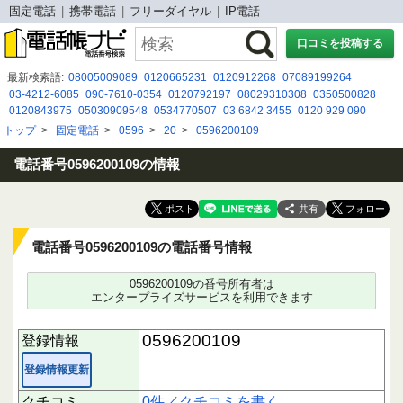
固定電話
携帯電話
フリーダイヤル
IP電話
口コミを投稿する
最新検索語:
08005009089
0120665231
0120912268
07089199264
03-4212-6085
090-7610-0354
0120792197
08029310308
0350500828
0120843975
05030909548
0534770507
03 6842 3455
0120 929 090
08002226390
08080884852
0120 998 754
05031151551
0120977795
トップ
>
固定電話
>
0596
>
20
>
0596200109
070-5679-4201
03-6732-3769
0570200263
0120010888
０１２０９１２４５３
0120911996
電話番号0596200109の情報
共有
電話番号0596200109の電話番号情報
0596200109の番号所有者は
エンタープライズサービスを利用できます
0596200109
登録情報
登録情報更新
クチコミ
0件／クチコミを書く