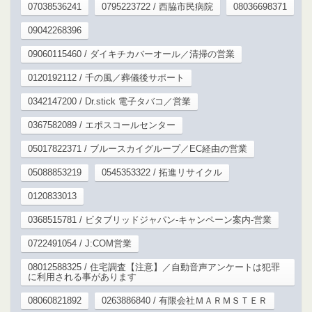
07038536241
0795223722 / 西脇市民病院
08036698371
09042268396
09060115460 / ダイキチカバーオール／清掃の営業
0120192112 / 千の風／葬儀後サポート
0342147200 / Dr.stick 電子タバコ／営業
0367582089 / エポスコールセンター
05017822371 / ブルースカイグループ／EC経由の営業
05088853219
0545353322 / 拓進リサイクル
0120833013
0368515781 / ビタブリッドジャパン-キャンペーン案内-営業
0722491054 / J:COM営業
08012588325 / 住宅調査【注意】／自動音声アンケートは犯罪
に利用される事があります
08060821892
0263886840 / 有限会社ＭＡＲＭＳＴＥＲ