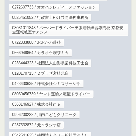
0272607733 / オオハシレディースファッション
0825451052 / 行政書士PKT共同法務事務所
08031011848 / ペーパードライバー出張運転練習専門校 京都安
全運転教室オアシス
0722333888 / おおかわ眼科
0666948864 / カラオケ喫茶ミカ
0236444323 / 社団法人山形県歯科技工士会
0120170713 / Ｄプラザ宮崎北店
0423430635 / 株式会社シミズサッシ部
08050456739 / ヤマト運輸／宅配ドライバー
0363146927 / 株式会社ｍｅ
0996200222 / 川内こどもクリニック
0237532872 / 元木ラジオ店
0542541625 / 静岡法人会（一般社団法人）