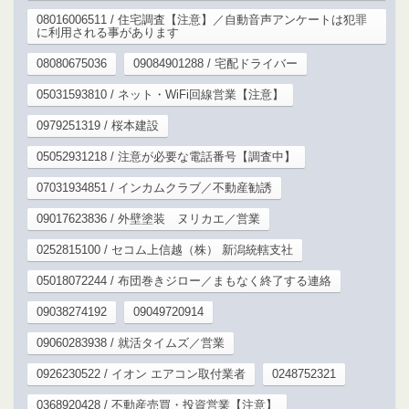
08016006511 / 住宅調査【注意】／自動音声アンケートは犯罪
に利用される事があります
08080675036
09084901288 / 宅配ドライバー
05031593810 / ネット・WiFi回線営業【注意】
0979251319 / 桜本建設
05052931218 / 注意が必要な電話番号【調査中】
07031934851 / インカムクラブ／不動産勧誘
09017623836 / 外壁塗装 ヌリカエ／営業
0252815100 / セコム上信越（株） 新潟統轄支社
05018072244 / 布団巻きジロー／まもなく終了する連絡
09038274192
09049720914
09060283938 / 就活タイムズ／営業
0926230522 / イオン エアコン取付業者
0248752321
0368920428 / 不動産売買・投資営業【注意】