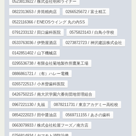
0523813922 / 株式会社明和ライナー
0822313653 / 井筒精肉店
0266525672 / 富士精工
0522116366 / ENEOSウイング 丸の内SS
0791233132 / 田口歯科医院
0575823143 / 白鳥小学校
0533763036 / 伊勢屋酒店
0273872723 / 神沢建設株式会社
0142851402 / 山下機械店
0295536738 / 有限会社菊地製作所鷹巣工場
0886861721 / （有）ハレー電機
0265722513 / 小木曽歯科医院
0426750215 / 南大沢学園六番街団地管理組合
0967221130 / 丸福
0878211731 / 東京アカデミー高松校
0854222023 / 田中醤油店
0569711155 / あさの歯科
0663079933 / 株式会社松屋フーズ／南方店
0756814934 / ヤマモト消防設備