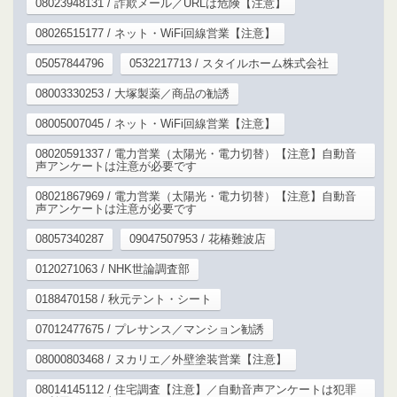
08023948131 / 詐欺メール／URLは危険【注意】
08026515177 / ネット・WiFi回線営業【注意】
05057844796
0532217713 / スタイルホーム株式会社
08003330253 / 大塚製薬／商品の勧誘
08005007045 / ネット・WiFi回線営業【注意】
08020591337 / 電力営業（太陽光・電力切替）【注意】自動音
声アンケートは注意が必要です
08021867969 / 電力営業（太陽光・電力切替）【注意】自動音
声アンケートは注意が必要です
08057340287
09047507953 / 花椿難波店
0120271063 / NHK世論調査部
0188470158 / 秋元テント・シート
07012477675 / プレサンス／マンション勧誘
08000803468 / ヌカリエ／外壁塗装営業【注意】
08014145112 / 住宅調査【注意】／自動音声アンケートは犯罪