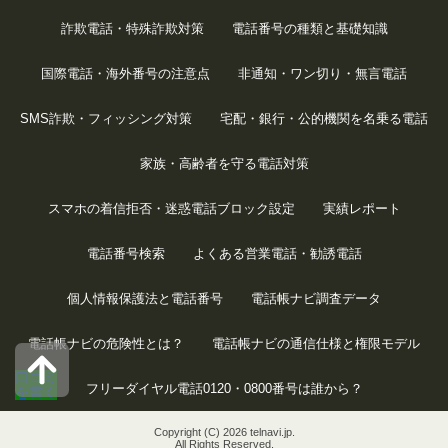
詐欺電話・特殊詐欺対策
電話番号の種類と基礎知識
国際電話・海外番号の注意点
非通知・ワン切り・無言電話
SMS詐欺・フィッシング対策
宅配・銀行・公的機関を名乗る電話
家族・高齢者を守る電話対策
スマホの着信拒否・迷惑電話ブロック設定
実績レポート
電話番号検索
よくある営業電話・勧誘電話
個人情報保護法と電話番号
電話帳ナビ調査データ
電話帳ナビの危険性とは？
電話帳ナビの通信仕様と権限モデル
口コミ
フリーダイヤル電話0120・0800番号は誰から？
を書く
Copyright (C) 2026 telnavi.jp.
All Rights Reserved.