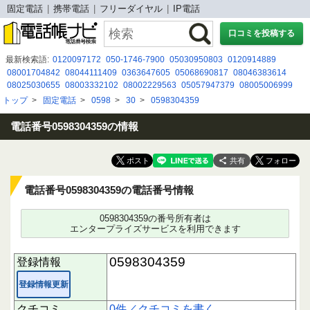
固定電話
携帯電話
フリーダイヤル
IP電話
口コミを投稿する
最新検索語:
0120097172
050-1746-7900
05030950803
0120914889
08001704842
08044111409
0363647605
05068690817
08046383614
08025030655
08003332102
08002229563
05057947379
08005006999
0120-235-601
050-3175-1652
0367377217
05052922476
08016006511
トップ
>
固定電話
>
0598
>
30
>
0598304359
08020591422
0745-79-1155
05057845009
0366925988
08080884392
0899349400
電話番号0598304359の情報
共有
電話番号0598304359の電話番号情報
0598304359の番号所有者は
エンタープライズサービスを利用できます
0598304359
登録情報
登録情報更新
クチコミ
0件／クチコミを書く