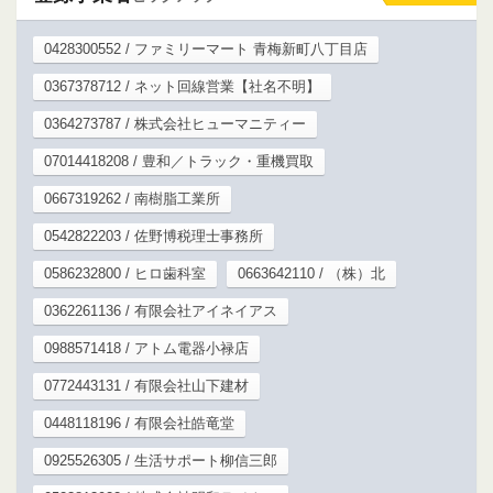
0428300552 / ファミリーマート 青梅新町八丁目店
0367378712 / ネット回線営業【社名不明】
0364273787 / 株式会社ヒューマニティー
07014418208 / 豊和／トラック・重機買取
0667319262 / 南樹脂工業所
0542822203 / 佐野博税理士事務所
0586232800 / ヒロ歯科室
0663642110 / （株）北
0362261136 / 有限会社アイネイアス
0988571418 / アトム電器小禄店
0772443131 / 有限会社山下建材
0448118196 / 有限会社皓竜堂
0925526305 / 生活サポート柳信三郎