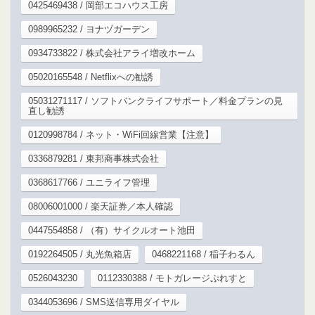
0425469438 / 岡部エコハウス工房
0989965232 / ヨナヅガーデン
0934733822 / 株式会社アライ増改ホーム
05020165548 / Netflixへの勧誘
05031271117 / ソフトバンクライフサポート／料金プランの見
直し勧誘
0120998784 / ネット・WiFi回線営業【注意】
0336879281 / 東邦商事株式会社
0368617766 / ユニライフ管理
08006001000 / 楽天証券／本人確認
0447554858 / （有）サイクルオート池田
0192264505 / 丸光魚箱店
0468221168 / 稲子わるん
0526043230
0112330388 / モトガレージぷれすと
0344053696 / SMS送信専用ダイヤル