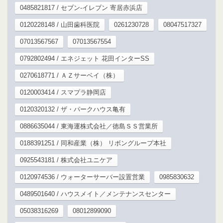
0485821817 / セブン-イレブン 寄居赤浜店
0120228148 / 山田歯科医院
0261230728
08047517327
07013567567
07013567554
0792802494 / エネジェット 花田インターSS
0270618771 / ＡＺサーベイ（株）
0120003414 / スマプラ静岡店
0120320132 / ザ・パークハウス亀有
0886635044 / 東海運株式会社／徳島ＳＳ営業所
0188391251 / 同和産業（株） リボングループ本社
0925543181 / 株式会社ユニケア
0120974536 / ウォーターサーバー設置営業
0985830632
0489501640 / ハウスメイト／メンテナンスセンター
05038316269
08012899090