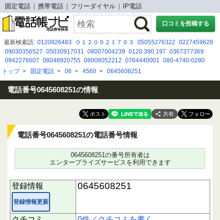
固定電話
携帯電話
フリーダイヤル
IP電話
口コミを投稿する
最新検索語:
0120926483
０１２０９２１７９３
05055276322
0227459628
09030356527
05030917031
08007004239
0120 390 197
0367377369
0942276607
08048920755
08008052212
0764440001
080-4740-0280
0120-102-184
08002226390
09076114794
03-6688-9838
090-8866-8712
トップ
>
固定電話
>
06
>
4560
>
0645608251
08020591278
0120-036-942
07033964940
08034292704
080 2643 0257
03-6636-0855
電話番号0645608251の情報
共有
電話番号0645608251の電話番号情報
0645608251の番号所有者は
エンタープライズサービスを利用できます
0645608251
登録情報
登録情報更新
クチコミ
0件／クチコミを書く