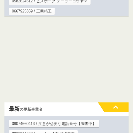
0582624512 / ビスポーク テーラーコウヤマ
0667925359 / 三興精工
最新
の更新事業者
09074660413 / 注意が必要な電話番号【調査中】