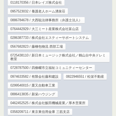
0118170356 / 日本レイズ株式会社
0957523032 / 養護老人ホーム湧泉荘
0886784678 / 大西聡法律事務所（弁護士法人）
0764442929 / 大三ミート産業株式会社富山店
0286387733 / 株式会社エスティーサポートシステム
0567682823 / 藤梱包物流 西部工場
0725438110 / 新日本ミュージック株式会社／鶴山台中央ドレミ
教室
0728787500 / 四條畷市立福祉コミュニティーセンター
0974633582 / 有限会社藤和建設
0822946551 / 松栄不動産
0299540015 / 栗又自動車工業
0886413835 / 新栄ハウジング
0462452525 / 株式会社飯田機械産業／厚木営業所
0358209711 / 東京東信用金庫 三筋支店