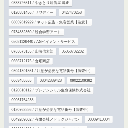
0333726511 / やきとり居酒屋 鳥正
0120381456 / サワディー
0427470258
08059319929 / ネット広告・集客営業【注意】
0734882860 / 総合学習アート
05031129440 / AGペイメントサービス
0763673155 / 山崎信太郎
05058732282
0666712175 / 倉畑商店
08041391851 / 注意が必要な電話番号【調査中】
0669485555
08042889428
09022109382
0120610112 / プレデンシャル生命保険株式会社
09051764238
0120762886 / 注意が必要な電話番号【調査中】
0849289602 / 有限会社メドックジャパン
08089410004