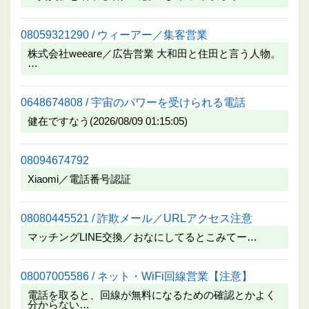
08059321290 / ウィーアー／集客営業
株式会社weeare／広告営業 大和田と住田と言う人物。
…
0648674808 / 宇宙のパワーを受けられる電話
健在ですなう(2026/08/09 01:15:05)
08094674792
Xiaomi／電話番号認証
08080445521 / 詐欺メール／URLアクセス注意
マッチングLINE交換／おなにしてるとこみてー…
08007005586 / ネット・WiFi回線営業【注意】
電話を取ると、回線が無料になるための確認とかよく
分からない…