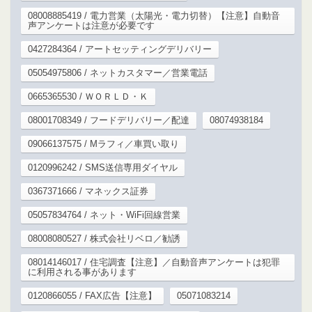
08008885419 / 電力営業（太陽光・電力切替）【注意】自動音
声アンケートは注意が必要です
0427284364 / アートセッティングデリバリー
05054975806 / ネットカスタマー／営業電話
0665365530 / ＷＯＲＬＤ・Ｋ
08001708349 / フードデリバリー／配達
08074938184
09066137575 / Mラフィ／車買い取り
0120996242 / SMS送信専用ダイヤル
0367371666 / マネックス証券
05057834764 / ネット・WiFi回線営業
08008080527 / 株式会社リベロ／勧誘
08014146017 / 住宅調査【注意】／自動音声アンケートは犯罪
に利用される事があります
0120866055 / FAX広告【注意】
05071083214