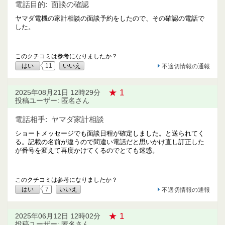
電話目的:
面談の確認
ヤマダ電機の家計相談の面談予約をしたので、その確認の電話で
した。
このクチコミは参考になりましたか？
はい
11
いいえ
不適切情報の通報
★ 1
2025年08月21日 12時29分
投稿ユーザー: 匿名さん
電話相手:
ヤマダ家計相談
ショートメッセージでも面談日程が確定しました。と送られてく
る。記載の名前が違うので間違い電話だと思いかけ直し訂正した
が番号を変えて再度かけてくるのでとても迷惑。
このクチコミは参考になりましたか？
はい
7
いいえ
不適切情報の通報
★ 1
2025年06月12日 12時02分
投稿ユーザー: 匿名さん