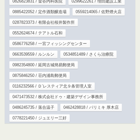
0826823831 / 金谷内科医院
0299622261 / 増田建設工業
0885422052 / 定作酒類醸造場
0559214065 / 佐野煙火店
0287823373 / 有限会社桜井製作所
0552624674 / テアトル石和
0586776258 / 一宮フィッシングセンター
0663539559 / ルンルン
0534851489 / さくら治療院
0982354800 / 延岡古城簡易郵便局
0875846250 / 荘内浦島郵便局
0116232566 / Ｄ’レスティア北９条管理人室
0471473532 / 株式会社ドゥ・建築デザイン事務所
0486245735 / 落合温子
0462428818 / パリミキ 厚木店
0778221450 / ジュエリー三好