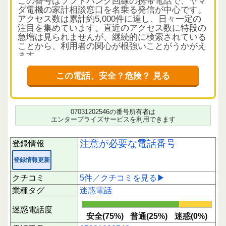
この番号はソフトバンク回線の携帯電話で、ヤマ
ダ電機の家計相談窓口を名乗る発信が中心です。
アクセス数は累計約5,000件に達し、日々一定の
注目を集めています。直近のアクセス数に特段の
急増は見られませんが、継続的に検索されている
ことから、利用者の関心が根強いことがうかがえ
ます。
クチコミから読み解く電話の実態
この電話、安全？危険？ 見る
クチコミは5件確認されており、安全と評価され
たものが3件、中立が1件、迷惑評価はありませ
ん。平均評価は1.5と低めで、体験面の満足度に
はばらつきがあります。内容としては、面談予約
07031202546の番号所有者は
の確認や営業・勧誘の電話が多く、特に面談日程
エンタープライズサービスを利用できます
の連絡に関しては誤送信や宛先不明のケースも報
告されています。SMSでの連絡もあり、宛名が不
注意が必要な電話番号
登録情報
明瞭なため混乱を招いている様子です。
登録情報更新
利用者の中には、知らない番号からの繰り返しの
着信に対して警戒し、対応を控えるケースも見受
クチコミ
5件／クチコミを見る▶
けられます。ヤマダ電機の正式な家計相談窓口か
業種タグ
迷惑電話
どうかの判断が難しいため、応答には注意を推奨
いたします。
迷惑電話度
安全(75%)
普通(25%)
迷惑(0%)
注意点と対応のポイント