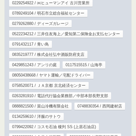
0229254922 / ㈱ヒューマンアイ 古川営業所
0789249104 / 明石市立総合福祉センター
0279262880 / ディーズガレージ
0522234212 / 三井住友海上／愛知第二保険金お支払センター
0791432117 / 青い鳥
0835219777 / 株式会社弘中酒販防府支店
0429851243 / アンリの庭
0117515515 / 山海亭
08050438668 / ヤマト運輸／宅配ドライバー
0758520071 / ＪＡ京都 京北経済センター
0263281910 / 電話代行協会業務部／中部本部長野支部
0888821500 / 當山冷機有限会社
0748830354 / 西岡建材店
0134259610 / 洋服のサトウ
0799422092 / コスモ石油 榎列 SS (上居石油店)