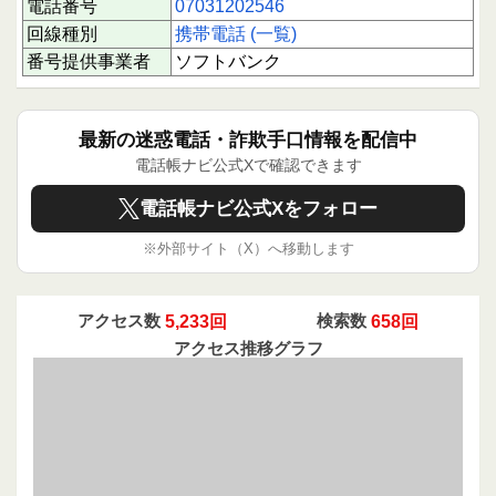
電話番号
07031202546
この番号からの電話は、家計相談や面談の確認を
目的としている可能性が高いものの、勧誘や営業
回線種別
携帯電話 (一覧)
の色合いも含まれているようです。宛名の不明確
番号提供事業者
ソフトバンク
なSMS送信や、複数回の着信が報告されているた
め、心当たりのない場合は慎重な対応が望まれま
す。電話に出る際は、相手の正当性を確認し、個
人情報の提供は控えることが安全です。
最新の迷惑電話・詐欺手口情報を配信中
電話帳ナビ公式Xで確認できます
電話帳ナビ側で電話発信を行い確認済みの番号で
はありませんが、利用者の声を参考にしつつ、冷
電話帳ナビ公式Xをフォロー
静な判断を心がけてください。
※外部サイト（X）へ移動します
下にスクロールすると実際に電話に応答された方
のクチコミを読むことができます。
あなたの1回のクチコミ投稿が、同じように困っ
ている誰かの助けになります。情報共有は被害防
アクセス数
5,233回
検索数
658回
止の第一歩です。ぜひ、体験をお寄せください。
アクセス推移グラフ