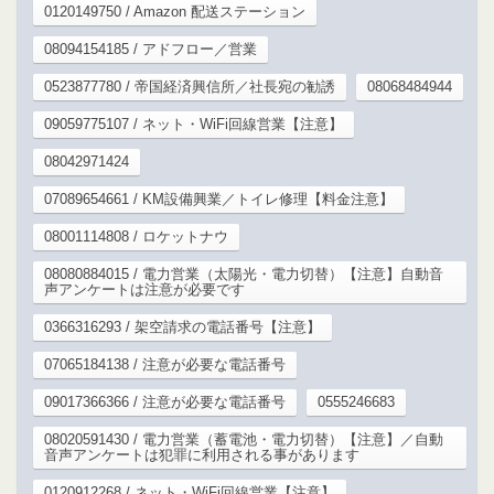
0120149750 / Amazon 配送ステーション
08094154185 / アドフロー／営業
0523877780 / 帝国経済興信所／社長宛の勧誘
08068484944
09059775107 / ネット・WiFi回線営業【注意】
08042971424
07089654661 / KM設備興業／トイレ修理【料金注意】
08001114808 / ロケットナウ
08080884015 / 電力営業（太陽光・電力切替）【注意】自動音
声アンケートは注意が必要です
0366316293 / 架空請求の電話番号【注意】
07065184138 / 注意が必要な電話番号
09017366366 / 注意が必要な電話番号
0555246683
08020591430 / 電力営業（蓄電池・電力切替）【注意】／自動
音声アンケートは犯罪に利用される事があります
0120912268 / ネット・WiFi回線営業【注意】