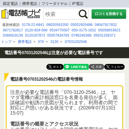
固定電話
携帯電話
フリーダイヤル
IP電話
口コミを投稿する
最新検索語:
0178-22-6841
08020591050
05052920486
09047917832
0671782817
0120-929-090
0534770507
050-3175-1652
05058653623
0366918139
0120167872
05057834765
0796240366
05031256371
0120 929 090
08008886200
050-5213-0951
03 6825 2911
08003338205
トップ
>
携帯電話
>
070
>
3120
>
07031202546
09092249990
080-1130-0675
090 8583 5158
0800 500 8188
05088884403
0120497340
電話番号07031202546は注意が必要な電話番号です
共有
電話番号07031202546の電話番号情報
注意が必要な電話番号「070-3120-2546」は、ヤ
マダ電機の家計相談窓口を名乗る発信が多く、面
談確認や勧誘の意図が見られます。利用者の間で
対応に戸惑いがある状況です。(2026年07月13日
15:07)
電話番号の概要とアクセス状況