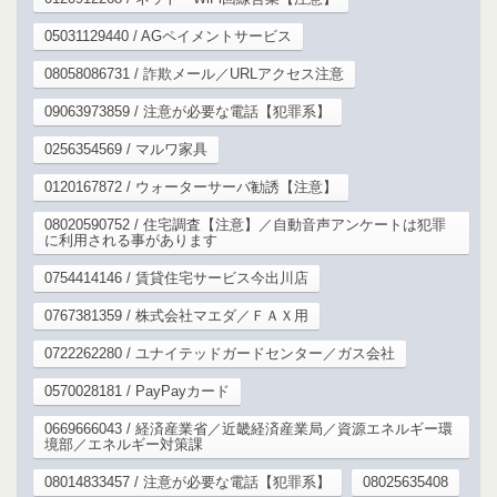
05031129440 / AGペイメントサービス
08058086731 / 詐欺メール／URLアクセス注意
09063973859 / 注意が必要な電話【犯罪系】
0256354569 / マルワ家具
0120167872 / ウォーターサーバ勧誘【注意】
08020590752 / 住宅調査【注意】／自動音声アンケートは犯罪
に利用される事があります
0754414146 / 賃貸住宅サービス今出川店
0767381359 / 株式会社マエダ／ＦＡＸ用
0722262280 / ユナイテッドガードセンター／ガス会社
0570028181 / PayPayカード
0669666043 / 経済産業省／近畿経済産業局／資源エネルギー環
境部／エネルギー対策課
08014833457 / 注意が必要な電話【犯罪系】
08025635408