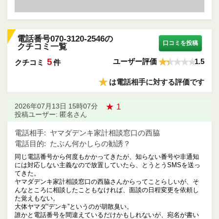
電話番号070-3120-2546の
口コミを投稿
クチコミ一覧
5
ユーザー評価
1.5
クチコミ
件
★
は電話相手に対する評価です
★ 1
2026年07月13日 15時07分
投稿ユーザー: 匿名さん
電話相手:
ヤマダデンキ家計相談窓口の西脇
電話目的:
たぶん何かしらの勧誘？
同じ電話番号から何度もかかってきたが、知らない番号や非通知
には対応しない主義なので放置していたら、とうとうSMSを送っ
てきた。
ヤマダデンキ家計相談窓口の西脇さんからってことらしいが、そ
んなところに相談したこともなければ、面談の日程変更を依頼し
た覚えもない。
大体ヤマダ“デンキ”というのが胡散臭い。
誰かと電話番号を間違えているだけかもしれないが、宛名が書い