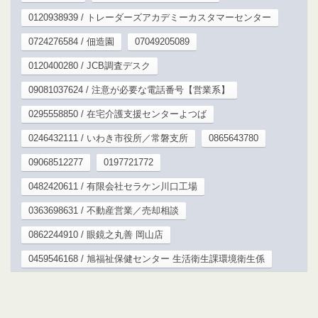
0120938939 / トレーダーズアカデミーカスタマーセンター
0724276584 / 佃造園
07049205089
0120400280 / JCB調査デスク
09081037624 / 注意が必要な電話番号【営業系】
0295558850 / 在宅介護支援センターよつば
0246432111 / いわき市役所／常磐支所
0865643780
09068512277
0197721772
0482420611 / 有限会社セラケン川口工場
0363698631 / 不動産営業／売却相談
0862244910 / 眼鏡之丸善 岡山店
0459546168 / 旭福祉保健センター 生活衛生課環境衛生係