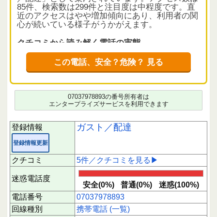
85件、検索数は299件と注目度は中程度です。直
近のアクセスはやや増加傾向にあり、利用者の関
心が続いている様子がうかがえます。
クチコミから読み解く電話の実態
クチコミは5件あり、平均評価は2.25とやや低め
です。安全と判断された評価はなく、迷惑とされ
この電話、安全？危険？ 見る
る報告が2件あります。内容は主に営業電話に関
するもので、GoogleやInstagramでの集客営業の
連絡が多いようです。一方で、配達の遅延連絡に
関するクチコミもあり、こちらは比較的肯定的な
07037978893の番号所有者は
評価が見られます。営業目的の電話が多いため、
エンタープライズサービスを利用できます
応答時には内容をよく確認することが望ましいで
しょう。短時間に偏った評価は見られません。
ガスト／配達
登録情報
利用者へのアドバイス
登録情報更新
この番号からの着信は営業や配達関連の可能性が
高いですが、営業電話に対しては慎重な対応が推
クチコミ
5件／クチコミを見る▶
奨されます。配達の連絡であれば、注文内容の確
認に役立つこともあります。電話に出る際は、相
迷惑電話度
手の目的を確認し、不審な点があれば折り返しを
安全(0%)
普通(0%)
迷惑(100%)
控えるなどの注意が必要です。
電話番号
07037978893
回線種別
携帯電話 (一覧)
下にスクロールすると実際に電話に応答された方