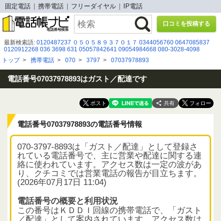
固定電話
携帯電話
フリーダイヤル
IP電話
口コミを投稿する
最新検索語:
0120487237
０５０５８９３７０１７
0344056760
0647085837
0120912268
036 3698 631
05057842641
09054984668
080-3028-4098
08000006812
07010646333
0671782807
0368975581
0120-919-128
トップ
>
携帯電話
>
070
>
3797
>
07037978893
0343765736
08033572682
05030917031
05017209559
05036117813
07087197068
05031118111
0366325146
0120537356
03-3604-2000
08073629320
電話番号07037978893はガスト／配達です
共有
電話番号07037978893の電話番号情報
070-3797-8893は「ガスト／配達」として登録さ
れている電話番号で、主に営業や配達に関する連
絡に使われています。アクセス数は一定の波があ
り、クチコミでは営業電話の報告が目立ちます。
(2026年07月17日 11:04)
電話番号の概要と利用状況
この番号はＫＤＤＩ回線の携帯電話で、「ガスト
／配達」として案内されています。アクセス数は