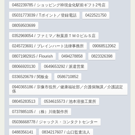
0482239785 / ショッピング枠現金化駅前ギフト2号店
05031773039 / Tポイント／登録電話
0422521750
08059503699
0352969054 / ファミマ／秋葉原ＴＭＯビルＳ店
0245723691 / ブレインハート法律事務所
09068512062
08071982915 / Flourish
0494278858
0823326398
08066920130
0649653292 / 派遣営業
0336520679 / 関板金
0586710852
0940365186 / 宗像市役所／健康福祉部／介護保険課／介護認定
係
08045283513
0534615573 / 池本溶接工業所
0737885105 / （株）川衛製作所
05036668778 / ジャックス・コンタクトセンター
0488356141
0834217607 / 山口監査法人