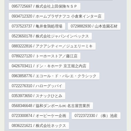
0957725697 / 株式会社上田保険ＮＳＰ
0934712320 / ホームプラザナフコ 小倉東インター店
0737523737 / 亀井食鶏処理場
0729882930 / 山本造園石材
0523650178 / 株式会社ジャパンインペックス
0883222816 / アクアシティー／ジュエリーミキ
0789227120 / トーホーストア／藤江店
0426703411 / ドン・キホーテ 京王堀之内店
0963858776 / エコール・ド・バレエ・クラシック
0722276310 / ハローグッバイ
0353973650 / スナックひとみ
0568346648 / 協和ダンボール㈱ 名古屋営業所
0723300874 / オーピーケー企画
0722372330 / （株）池産
0836221621 / 株式会社ネックス