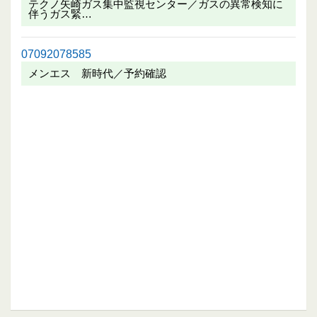
テクノ矢崎ガス集中監視センター／ガスの異常検知に
伴うガス緊…
07092078585
メンエス 新時代／予約確認