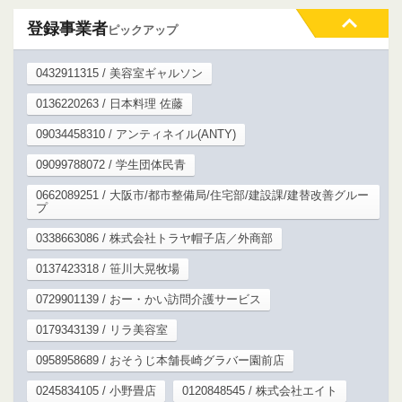
登録事業者
ピックアップ
0432911315 / 美容室ギャルソン
0136220263 / 日本料理 佐藤
09034458310 / アンティネイル(ANTY)
09099788072 / 学生団体民青
0662089251 / 大阪市/都市整備局/住宅部/建設課/建替改善グルー
プ
0338663086 / 株式会社トラヤ帽子店／外商部
0137423318 / 笹川大晃牧場
0729901139 / おー・かい訪問介護サービス
0179343139 / リラ美容室
0958958689 / おそうじ本舗長崎グラバー園前店
0245834105 / 小野畳店
0120848545 / 株式会社エイト