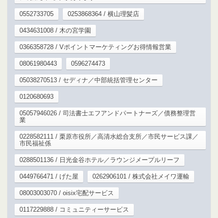
0552733705
0253868364 / 横山理髪店
0434631008 / 木の宮学園
0366358728 / Vポイントマーケティングお得情報営業
08061980443
0596274473
05038270513 / セディナ／中部統括管理センター
0120680693
05057946026 / 司法書士エフアンドパートナーズ／債務整理営
業
0228582111 / 栗原市役所／高清水総合支所／市民サービス課／
市民福祉係
0288501136 / 日光金谷ホテル／ラウンジメープルリーフ
0449766471 / げた屋
0262906101 / 株式会社メイワ運輸
08003003070 / oisix宅配サービス
0117229888 / コミュニティーサービス