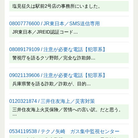
塩見征久は駅前2号店の事務所にいました。
08007776600 / JR東日本／SMS送信専用
JR東日本／JREID認証コード…
08089179109 / 注意が必要な電話【犯罪系】
警視庁を語るクソ野郎／完全な詐欺師…
09021139606 / 注意が必要な電話【犯罪系】
兵庫県警を語る詐欺／詐欺が、目的…
0120321874 / 三井住友海上／災害対策
三井住友海上火災保険／苦情への言い訳。だと思う。
…
0534119538 / テクノ矢崎 ガス集中監視センター