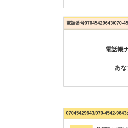
電話番号07045429643/070-
電話帳
あな
07045429643/070-4542-