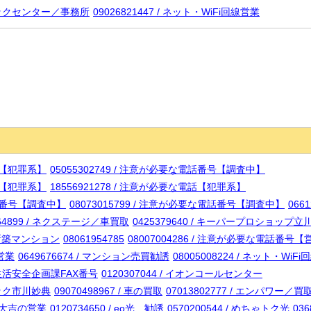
洲ブックセンター／事務所
09026821447 / ネット・WiFi回線営業
電話【犯罪系】
05055302749 / 注意が必要な電話番号【調査中】
電話【犯罪系】
18556921278 / 注意が必要な電話【犯罪系】
電話番号【調査中】
08073015799 / 注意が必要な電話番号【調査中】
066
364899 / ネクステージ／車買取
0425379640 / キーパープロショップ立
ン-新築マンション
08061954785
08007004286 / 注意が必要な電話番号
-営業
0649676674 / マンション売買勧誘
08005008224 / ネット・Wi
部／生活安全企画課FAX番号
0120307044 / イオンコールセンター
ニック市川妙典
09070498967 / 車の買取
07013802777 / エンパワー／
買取大吉の営業
0120734650 / eo光 勧誘
0570200544 / めちゃトク光
03