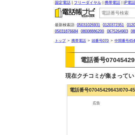
固定電話
フリーダイヤル
携帯電話
IP電
最新検索語:
05031026931
0120372351
012
05031876684
08008886200
0675264903
08
08005007067
0246731271
05038511060
07
トップ
>
携帯電話
>
頭番号070
>
中間番号454
電話番号070454296
現在クチコミが集まって
電話番号07045429643/070-
広告