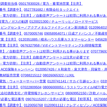
急便調査担当係
05017830026 / 電力・蓄電池営業【注意】
電話番号【調査中】
0527781682 / 有限会社タックエイト
業（蓄電池・電力切替）【注意】／自動音声アンケートは犯罪に利用される事が
/ 関西電力／ガスの勧誘
0120021300 / チューリッヒ／ロードサービス
潟南ショッピングセンター／アクアメタルファイテンイオン新潟南店
01209640
電話番号【調査中】
0570005746
09058954071 / 日成アドバンス／不
資営業【注意】
0120351885 / 積水ハウス兵庫カスタマーセンター
04562
i回線営業【注意】
0676327958 / Vポイントマーケティングお得情報営業
替営業【注意】／自動音声アンケートは犯罪に利用される事があります
0707796
業（太陽光・電力切替）【注意】自動音声アンケートは注意が必要です
業（蓄電池・電力切替）【注意】／自動音声アンケートは犯罪に利用される事が
ード／ACE保険キャンペーン
0120957426 / Ａ和泉市・泉大津市・貝塚
 学習教材販売営業
07088215112
08026065322 / LIXIL
ネット・電気・ウォーターサーバー営業
0120741141 / サカイ引越センター
03
i回線営業【注意】
07022809504
08006000051 / ラストワンマイルNET
配電株式会社徳島支社／停電情報テレホンサービス
08069952150 / 詐欺
 注意が必要な電話番号
09076115207 / 注意が必要な電話【犯罪系】
057008
電話番号【調査中】
0120050768
0120901112 / クレディセゾン／ACE保