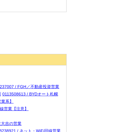
1237007 / FGH／不動産投資営業
川
0113508613 / BYDオート札幌
【営業系】
Fi回線営業【注意】
買取大吉の営業
68238921 / ネット・WiFi回線営業