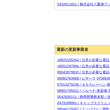
0332811821 / 株式会社八重
最新の更新事業者
18825155264 / 注意が必要な
18551297896 / 注意が必要な
08043879833 / 注意が必要な
09065763968 / ピザーラ
07088
07013279236 / タカラレーベ
08001705421 / ベルーナ-美容液
0542500111 / 静岡県警察本
0473189061 / キャップスクリ
08044115057 / エンパワー／