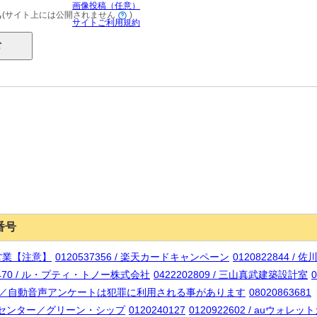
画像投稿（任意）
(サイト上には公開されません
)
る
サイトご利用規約
番号
替営業【注意】
0120537356 / 楽天カードキャンペーン
0120822844 /
96470 / ル・プティ・トノー株式会社
0422202809 / 三山真武建築設計室
0
査【注意】／自動音声アンケートは犯罪に利用される事があります
08020863681
S調査センター／グリーン・シップ
0120240127
0120922602 / auウォ