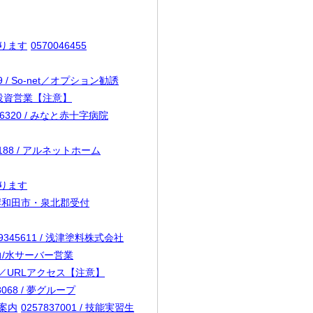
あります
0570046455
19 / So-net／オプション勧誘
動産投資営業【注意】
86320 / みなと赤十字病院
9188 / アルネットホーム
あります
市・岸和田市・泉北郡受付
39345611 / 浅津塗料株式会社
/電力/水サーバー営業
メール／URLアクセス【注意】
8068 / 夢グループ
険案内
0257837001 / 技能実習生