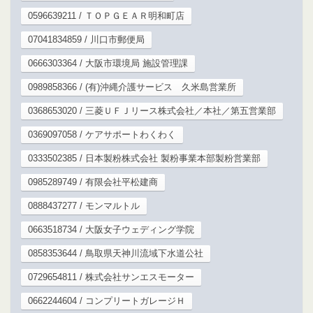
0596639211 / ＴＯＰＧＥＡＲ明和町店
07041834859 / 川口市郵便局
0666303364 / 大阪市環境局 施設管理課
0989858366 / (有)沖縄介護サービス 久米島営業所
0368653020 / 三菱ＵＦＪリース株式会社／本社／第五営業部
0369097058 / ケアサポートわくわく
0333502385 / 日本製粉株式会社 製粉事業本部製粉営業部
0985289749 / 有限会社平松建商
0888437277 / モンマルトル
0663518734 / 大阪女子ウェディング学院
0858353644 / 鳥取県天神川流域下水道公社
0729654811 / 株式会社サンエスモーター
0662244604 / コンプリートガレージＨ