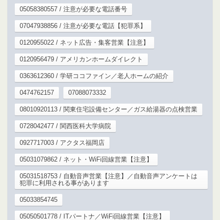
05058380557 / 注意が必要な電話番号
07047938856 / 注意が必要な電話【犯罪系】
0120955022 / ネット広告・集客営業【注意】
0120956479 / アメリカンホームダイレクト
0363612360 / 学研ココファイン／老人ホームの紹介
0474762157
07088073332
08010920113 / 関東住宅設備センター／ガス給湯器の点検営業
0728042477 / 関西医科大学病院
0927717003 / アクタス福岡店
05031079862 / ネット・WiFi回線営業【注意】
05031518753 / 自動音声営業【注意】／自動音声アンケートは
犯罪に利用される事があります
05033854745
05050501778 / ITパートナ／WiFi回線営業【注意】