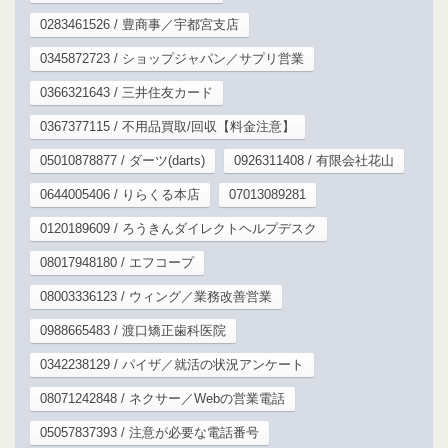
0283461526 / 豊商事／宇都宮支店
0345872723 / ショップジャパン／サプリ営業
0366321643 / 三井住友カード
0367377115 / 不用品買取/回収【料金注意】
05010878877 / ダーツ(darts)
0926311408 / 有限会社花山
0644005406 / りらくる本店
07013089281
0120189609 / ろうきんダイレクトヘルプデスク
08017948180 / エフコープ
08003336123 / ウィング／業務改善営業
0988665483 / 渡口矯正歯科医院
0342238129 / パイザ／就活の状況アンケート
08071242848 / ネクサー／Webの営業電話
05057837393 / 注意が必要な電話番号