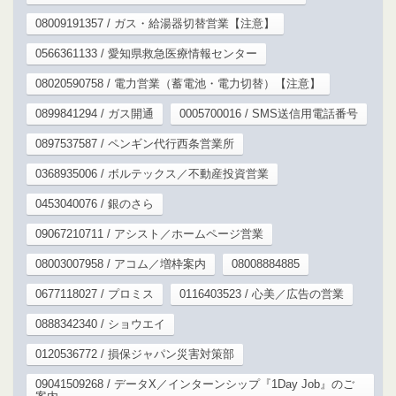
08009191357 / ガス・給湯器切替営業【注意】
0566361133 / 愛知県救急医療情報センター
08020590758 / 電力営業（蓄電池・電力切替）【注意】
0899841294 / ガス開通
0005700016 / SMS送信用電話番号
0897537587 / ペンギン代行西条営業所
0368935006 / ボルテックス／不動産投資営業
0453040076 / 銀のさら
09067210711 / アシスト／ホームページ営業
08003007958 / アコム／増枠案内
08008884885
0677118027 / プロミス
0116403523 / 心美／広告の営業
0888342340 / ショウエイ
0120536772 / 損保ジャパン災害対策部
09041509268 / データX／インターンシップ『1Day Job』のご