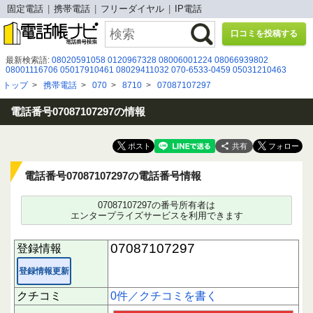
固定電話
携帯電話
フリーダイヤル
IP電話
口コミを投稿する
最新検索語:
08020591058
0120967328
08006001224
08066939802
08001116706
05017910461
08029411032
070-6533-0459
05031210463
05032007909
0120381215
08009191357
080 8307 5670
03 4446 3543
トップ
>
携帯電話
>
070
>
8710
>
07087107297
0671673805
08080162038
0567-69-1202
05030339704
070-2003-8004
08079860194
08009191082
05031761113
05031816012
08041536806
0120223206
電話番号07087107297の情報
共有
電話番号07087107297の電話番号情報
07087107297の番号所有者は
エンタープライズサービスを利用できます
07087107297
登録情報
登録情報更新
クチコミ
0件／クチコミを書く