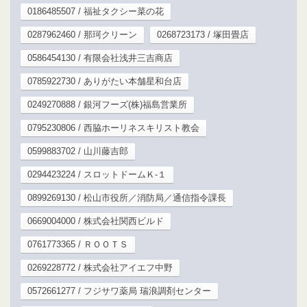
0186485507 / 福祉タクシー菜の花
0287962460 / 那珂クリーン
0268723173 / 塚田畳店
0586454130 / 有限会社浅井三吉商店
0785922730 / ありがたい本舗星和台店
0249270888 / 銀河フーズ(株)福島営業所
0795230806 / 西脇ホーリネスキリスト教会
0599883702 / 山川藤吉郎
0294423224 / スロットドームＫ‐１
0899269130 / 松山市役所／消防局／通信指令課長
0669004000 / 株式会社関西ビルド
0761773365 / ＲＯＯＴＳ
0269228772 / 株式会社アイエフ中野
0572661277 / フジサワ薬局 瑞浪調剤センター