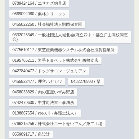
0789424164 / エサカズ釣具店
0669092060 / 栗林クリニック
0455822250 / 社会福祉法人駒岡保育園
0332023349 / 一般社団法人城北会(府立四中・都立戸山高校同窓
会)
0775610117 / 東芝産業機器システム株式会社滋賀営業所
0195765211 / 岩手トヨペット株式会社西根支店
0427840477 / ドッグサロン・ジュリアン
0455922477 / 理容ハヤカワ
0432278998 / 栞
0458033829 / 肉の宝屋いずみ野店
0742479600 / 中井司法書士事務所
0138867654 / ゆの川（弁護士法人）
0766215256 / 株式会社コートせいでん／第二工場
0559891717 / 泉設計