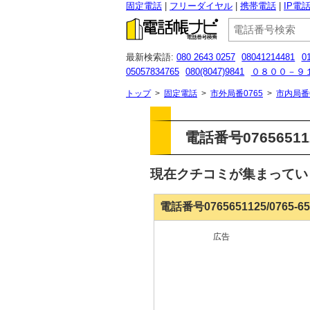
固定電話
フリーダイヤル
携帯電話
IP電
最新検索語:
080 2643 0257
08041214481
0
05057834765
080(8047)9841
０８００－９
0120958819
08074841330
080-8307-5144
トップ
>
固定電話
>
市外局番0765
>
市内局番
電話番号076565112
現在クチコミが集まって
電話番号0765651125/0765-
広告