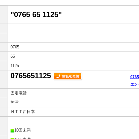
"0765 65 1125"
0765
65
1125
0765651125
076
エン
固定電話
魚津
ＮＴＴ西日本
10回未満