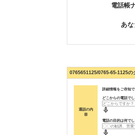
電話帳
あな
0765651125/0765-65-1
詳細情報をご存知で
どこからの電話でし
通話の内
容
電話の目的は何でし