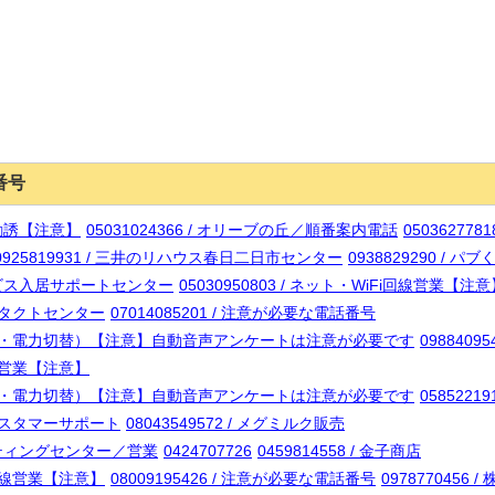
番号
い勧誘【注意】
05031024366 / オリーブの丘／順番案内電話
0503627781
0925819931 / 三井のリハウス春日二日市センター
0938829290 / パ
サービス入居サポートセンター
05030950803 / ネット・WiFi回線営業【注
コンタクトセンター
07014085201 / 注意が必要な電話番号
業（太陽光・電力切替）【注意】自動音声アンケートは注意が必要です
0988409
i回線営業【注意】
業（太陽光・電力切替）【注意】自動音声アンケートは注意が必要です
058522
ウスカスタマーサポート
08043549572 / メグミルク販売
サルティングセンター／営業
0424707726
0459814558 / 金子商店
携帯回線営業【注意】
08009195426 / 注意が必要な電話番号
0978770456