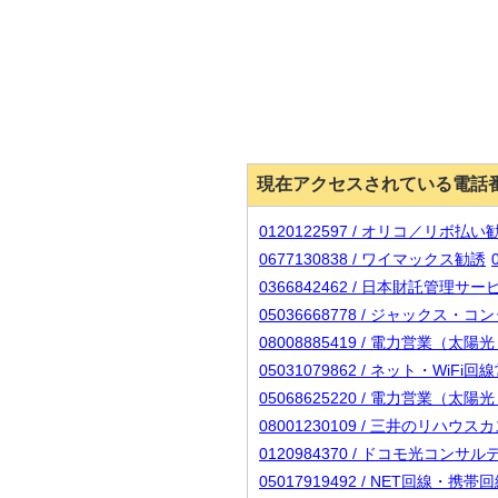
現在アクセスされている電話
0120122597 / オリコ／リボ払
0677130838 / ワイマックス勧誘
0366842462 / 日本財託管理
05036668778 / ジャックス・
08008885419 / 電力営
05031079862 / ネット・WiF
05068625220 / 電力営
08001230109 / 三井のリハ
0120984370 / ドコモ光コン
05017919492 / NET回線・