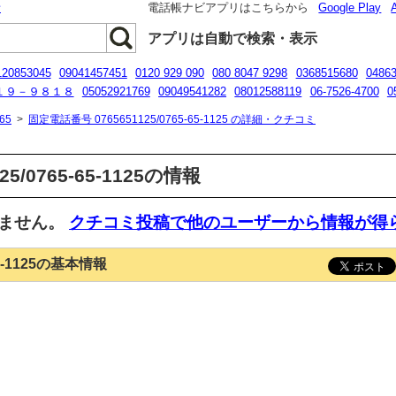
話
電話帳ナビアプリはこちらから
Google Play
アプリは自動で検索・表示
120853045
09041457451
0120 929 090
080 8047 9298
0368515680
0486
１９－９８１８
05052921769
09049541282
08012588119
06-7526-4700
0
０１２０２７４４５３
08014145170
65
>
固定電話番号 0765651125/0765-65-1125 の詳細・クチコミ
5/0765-65-1125の情報
いません。
クチコミ投稿で他のユーザーから情報が得
65-1125の基本情報