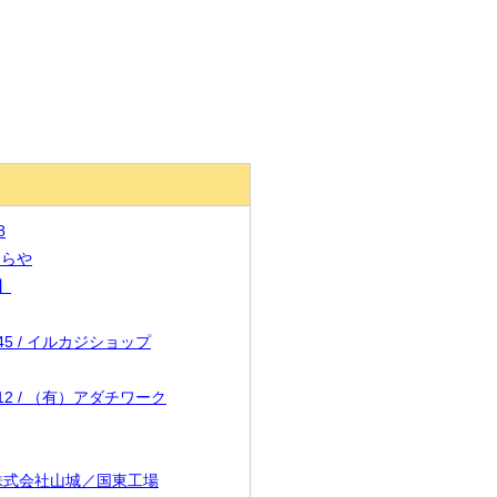
8
ブくらや
意】
545 / イルカジショップ
1912 / （有）アダチワーク
 / 株式会社山城／国東工場