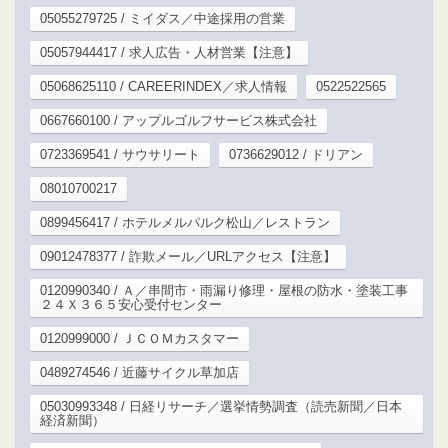
05055279725 / ミイダス／中途採用の営業
05057944417 / 求人広告・人材営業【注意】
05068625110 / CAREERINDEX／求人情報
0522522565
0667660100 / アップルゴルフサービス株式会社
0723369541 / サウサリート
0736629012 / ドリアン
08010700217
0899456417 / ホテルメルパルク松山／レストラン
09012478377 / 詐欺メール／URLアクセス【注意】
0120990340 / Ａ／串間市・雨漏り修理・屋根の防水・塗装工事
２４Ｘ３６５安心受付センター
0120999000 / ＪＣＯＭカスタマー
0489274546 / 近藤サイクル草加店
05030993348 / 日経リサーチ／選挙情勢調査（読売新聞／日本
経済新聞）