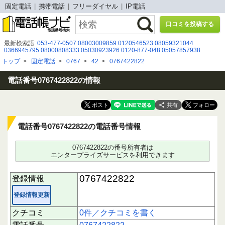
固定電話
携帯電話
フリーダイヤル
IP電話
口コミを投稿する
最新検索語:
053-477-0507
08003009859
0120546523
08059321044
0366945795
08000808333
05030923926
0120-877-048
05057857938
08002226390
08009199801
0120705002
080 2902 1458
070-1342-9401
トップ
>
固定電話
>
0767
>
42
>
0767422822
08043221886
0120313376
090 4403 9833
0675264700
0369149256
08080884277
05052920486
0120881724
09071591169
0570009988
07053424396
電話番号0767422822の情報
共有
電話番号0767422822の電話番号情報
0767422822の番号所有者は
エンタープライズサービスを利用できます
0767422822
登録情報
登録情報更新
クチコミ
0件／クチコミを書く