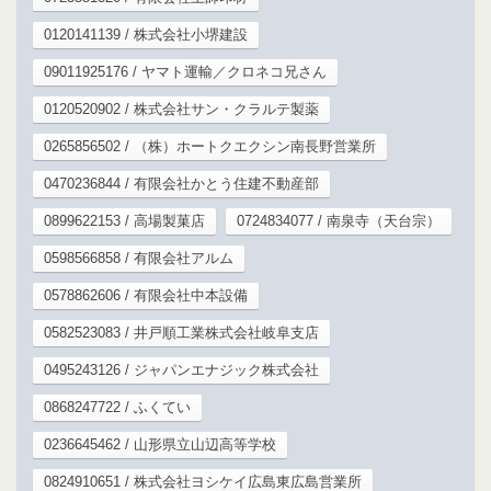
0120141139 / 株式会社小堺建設
09011925176 / ヤマト運輸／クロネコ兄さん
0120520902 / 株式会社サン・クラルテ製薬
0265856502 / （株）ホートクエクシン南長野営業所
0470236844 / 有限会社かとう住建不動産部
0899622153 / 高場製菓店
0724834077 / 南泉寺（天台宗）
0598566858 / 有限会社アルム
0578862606 / 有限会社中本設備
0582523083 / 井戸順工業株式会社岐阜支店
0495243126 / ジャパンエナジック株式会社
0868247722 / ふくてい
0236645462 / 山形県立山辺高等学校
0824910651 / 株式会社ヨシケイ広島東広島営業所