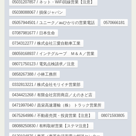
05031207857 / ネット・WiFi回線営業【注意】
05038088067 / 損保ジャパン
05057944501 / ユニーク／auひかりの営業電話
0570666181
07087981677 / 日本生命
0734312277 / 株式会社三愛自動車工業
08059168937 / インテグループ Ｍ＆Ａ／営業
08071750123 / 電気点検請求／注意
0858267388 / 小林工務所
0332813221 / 株式会社モリイチ営業部
0434421268 / 有限会社宮田商店／えのきど店
0471997040 / 昌栄高速運輸（株） トラック営業所
0675264986 / 不動産売買・投資営業【注意】
08071593805
08088250830 / 有料取材営業【ステマ注意】