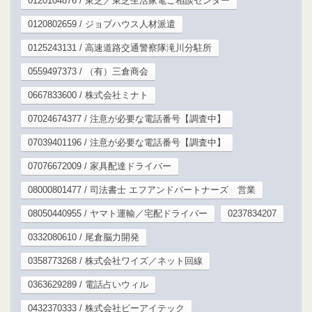
0120104876 / 東芝／東芝生活家電ご相談センター
0120802659 / ジョブハウス人材派遣
0125243131 / 高速道路交通警察隊滝川分駐所
0559497373 / （有）三倉商会
0667833600 / 株式会社ミナト
07024674377 / 注意が必要な電話番号【調査中】
07039401196 / 注意が必要な電話番号【調査中】
07076672009 / 家具配達ドライバー
08000801477 / 司法書士 エフアンドパートナーズ 営業
08050440955 / ヤマト運輸／宅配ドライバー
0237834207
0332080610 / 尾倉脳力開発
0358773268 / 株式会社ワイズ／ネット回線
0363629289 / 電話占いウィル
0432370333 / 株式会社ビーアイテック