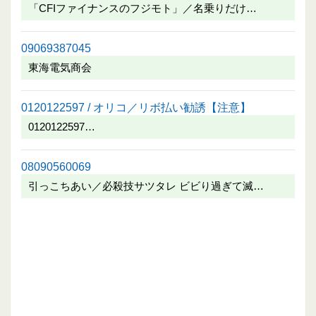
「CFIファイナンスのフジモト」／名乗りだけ…
09069387045
東海電気商会
0120122597 / オリコ／リボ払い勧誘【注意】
0120122597…
08090560069
引っこちあい／必殺技サツタレ ビビり過ぎて滅…