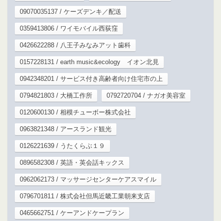
09070035137 / ケーズデンキ／配送
0359413806 / ワイモバイル西荻窪
0426622288 / 八王子みなみアット歯科
0157228131 / earth music&ecology イオン北見
0942348201 / サービス付き高齢者向け住宅市の上
0794821803 / 大橋工作所
0792720704 / ナガオ美容室
0120600130 / 相模チューボー株式会社
0963821348 / アースランド観光
0126221639 / うたくらぶ１９
0896582308 / 英語・英会話キックス
0962062173 / マッサージセンターケアスマイル
0796701811 / 株式会社但馬近畿工業朝来支店
0465662751 / ケーアンドケープラン