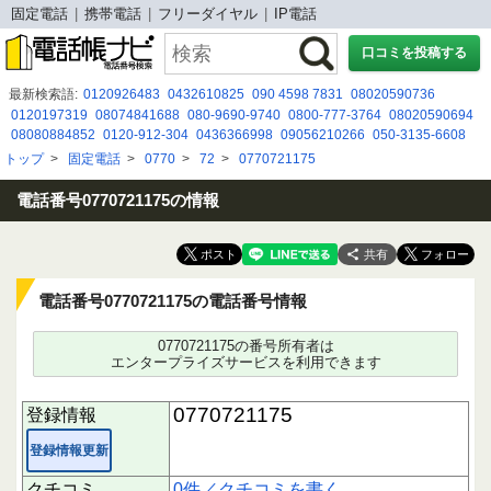
固定電話
携帯電話
フリーダイヤル
IP電話
口コミを投稿する
最新検索語:
0120926483
0432610825
090 4598 7831
08020590736
0120197319
08074841688
080-9690-9740
0800-777-3764
08020590694
08080884852
0120-912-304
0436366998
09056210266
050-3135-6608
08001116638
09049541282
050-5783-1315
07054199104
070 7640 9957
トップ
>
固定電話
>
0770
>
72
>
0770721175
05031280938
080-3513-9885
０１２０９２３２７６
05054975806
05057848546
0120180801
電話番号0770721175の情報
共有
電話番号0770721175の電話番号情報
0770721175の番号所有者は
エンタープライズサービスを利用できます
0770721175
登録情報
登録情報更新
クチコミ
0件／クチコミを書く