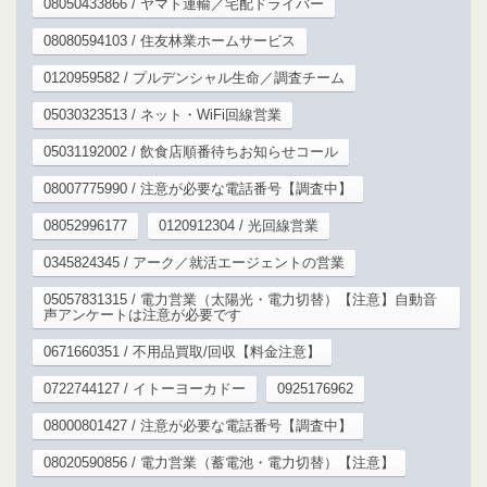
08050433866 / ヤマト運輸／宅配ドライバー
08080594103 / 住友林業ホームサービス
0120959582 / プルデンシャル生命／調査チーム
05030323513 / ネット・WiFi回線営業
05031192002 / 飲食店順番待ちお知らせコール
08007775990 / 注意が必要な電話番号【調査中】
08052996177
0120912304 / 光回線営業
0345824345 / アーク／就活エージェントの営業
05057831315 / 電力営業（太陽光・電力切替）【注意】自動音
声アンケートは注意が必要です
0671660351 / 不用品買取/回収【料金注意】
0722744127 / イトーヨーカドー
0925176962
08000801427 / 注意が必要な電話番号【調査中】
08020590856 / 電力営業（蓄電池・電力切替）【注意】