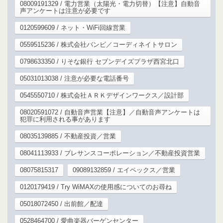
08009191329 / 電力営業（太陽光・電力切替）【注意】自動音
声アンケートは注意が必要です
0120599609 / ネット・WiFi回線営業
0559515236 / 株式会社バンビ／コーディネイトサロン
0798633350 / りそな銀行 セブンデイズプラザ西宮北口
05031013038 / 注意が必要な電話番号
0545550710 / 株式会社ＡＲＫデザインワークス／設計部
08020591072 / 自動音声営業【注意】／自動音声アンケートは
犯罪に利用される事があります
08035139885 / 不動産投資／営業
08041113933 / プレサンスコーポレーション／不動産投資営業
08075815317
09089132859 / エイペックス／営業
0120179419 / Try WiMAXの使用感についてのお尋ね
05018072450 / 出前館／配達
0528464700 / 愛曲楽器バーゲンセンター