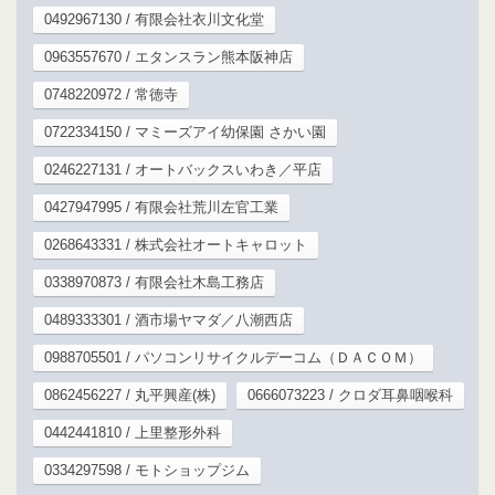
0492967130 / 有限会社衣川文化堂
0963557670 / エタンスラン熊本阪神店
0748220972 / 常徳寺
0722334150 / マミーズアイ幼保園 さかい園
0246227131 / オートバックスいわき／平店
0427947995 / 有限会社荒川左官工業
0268643331 / 株式会社オートキャロット
0338970873 / 有限会社木島工務店
0489333301 / 酒市場ヤマダ／八潮西店
0988705501 / パソコンリサイクルデーコム（ＤＡＣＯＭ）
0862456227 / 丸平興産(株)
0666073223 / クロダ耳鼻咽喉科
0442441810 / 上里整形外科
0334297598 / モトショップジム