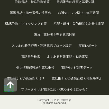
詐欺電話・特殊詐欺対策
電話番号の種類と基礎知識
国際電話・海外番号の注意点
非通知・ワン切り・無言電話
SMS詐欺・フィッシング対策
宅配・銀行・公的機関を名乗る電話
家族・高齢者を守る電話対策
スマホの着信拒否・迷惑電話ブロック設定
実績レポート
電話番号検索
よくある営業電話・勧誘電話
個人情報保護法と電話番号
電話帳ナビ調査データ
電話帳ナビの危険性とは？
電話帳ナビの通信仕様と権限モデル
口コミ
フリーダイヤル電話0120・0800番号は誰から？
を書く
Copyright (C) 2026 telnavi.jp.
All Rights Reserved.