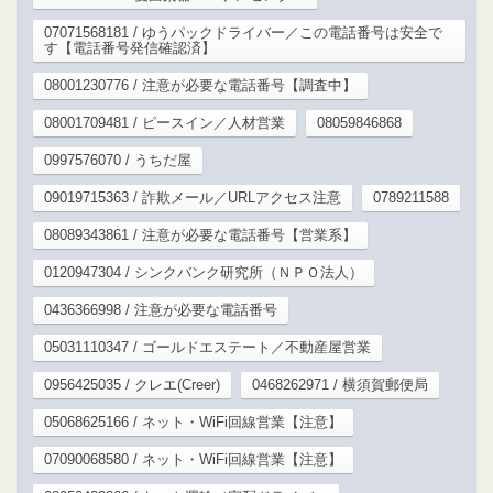
07071568181 / ゆうパックドライバー／この電話番号は安全で
す【電話番号発信確認済】
08001230776 / 注意が必要な電話番号【調査中】
08001709481 / ピースイン／人材営業
08059846868
0997576070 / うちだ屋
09019715363 / 詐欺メール／URLアクセス注意
0789211588
08089343861 / 注意が必要な電話番号【営業系】
0120947304 / シンクバンク研究所（ＮＰＯ法人）
0436366998 / 注意が必要な電話番号
05031110347 / ゴールドエステート／不動産屋営業
0956425035 / クレエ(Creer)
0468262971 / 横須賀郵便局
05068625166 / ネット・WiFi回線営業【注意】
07090068580 / ネット・WiFi回線営業【注意】