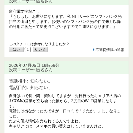
投稿ユーザー: 匿名さん
留守電文字起こし
『もしもし、お世話になります。私 NTTサービスソフトバンク光
担当の山田と申します。お使いのソフトバンク光の件で来月以降
の利用にあたって変更点ございますのでご連絡になります。』
このクチコミは参考になりましたか？
はい
1
いいえ
不適切情報の通報
2026年07月05日 18時56分
投稿ユーザー: 匿名さん
電話相手:
知らない。
電話目的:
知らない。
自身はauで長い間、契約してますが、先日行ったキャリアの店の
J:COMの営業が立ち会った後から、2度目のWi-Fi営業になりま
す。
電話には出なかったのですが、口コミで「またか。」に、なりま
した。
たぶん個人情報を売られてるんですよね。
キャリアでは、スマホの買い替えはしていませんけど。