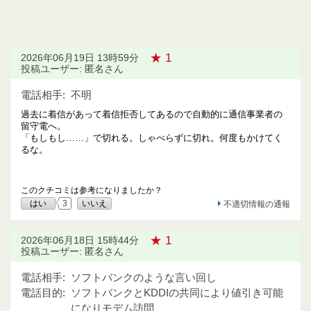
★ 1
2026年06月19日 13時59分
投稿ユーザー: 匿名さん
電話相手:
不明
過去に着信があって着信拒否してあるので自動的に通信事業者の
留守電へ。
「もしもし……」で切れる。しゃべらずに切れ。何度もかけてく
るな。
このクチコミは参考になりましたか？
はい
3
いいえ
不適切情報の通報
★ 1
2026年06月18日 15時44分
投稿ユーザー: 匿名さん
電話相手:
ソフトバンクのような言い回し
電話目的:
ソフトバンクとKDDIの共同により値引き可能
になりモデム訪問