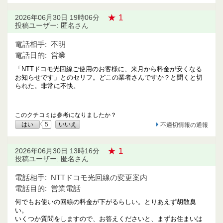
★ 1
2026年06月30日 19時06分
投稿ユーザー: 匿名さん
電話相手:
不明
電話目的:
営業
「NTTドコモ光回線ご使用のお客様に、来月から料金が安くなる
お知らせです」とのセリフ。どこの業者さんですか？と聞くと切
られた。非常に不快。
このクチコミは参考になりましたか？
はい
5
いいえ
不適切情報の通報
★ 1
2026年06月30日 13時16分
投稿ユーザー: 匿名さん
電話相手:
NTTドコモ光回線の変更案内
電話目的:
営業電話
何でもお使いの回線の料金が下がるらしい。とりあえず胡散臭
い。
いくつか質問をしますので、お答えくださいと、まずお住まいは