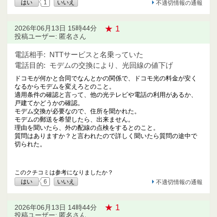
はい
1
いいえ
不適切情報の通報
★ 1
2026年06月13日 15時44分
投稿ユーザー: 匿名さん
電話相手:
NTTサービスと名乗っていた
電話目的:
モデムの交換により、光回線の値下げ
ドコモが何かと合同でなんとかの関係で、ドコモ光の料金が安く
なるからモデムを変えろとのこと。
適用条件の確認と言って、他の光テレビや電話の利用があるか、
戸建てかどうかの確認。
モデム交換が必要なので、住所を聞かれた。
モデムの郵送を希望したら、出来ません。
理由を聞いたら、外の配線の点検をするとのこと。
質問はありますか？と言われたので詳しく聞いたら質問の途中で
切られた。
このクチコミは参考になりましたか？
はい
6
いいえ
不適切情報の通報
★ 1
2026年06月13日 14時44分
投稿ユーザー: 匿名さん