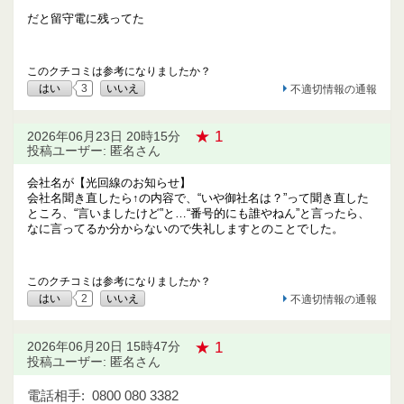
だと留守電に残ってた
このクチコミは参考になりましたか？
はい
3
いいえ
不適切情報の通報
★ 1
2026年06月23日 20時15分
投稿ユーザー: 匿名さん
会社名が【光回線のお知らせ】
会社名聞き直したら↑の内容で、“いや御社名は？”って聞き直した
ところ、“言いましたけど”と…“番号的にも誰やねん”と言ったら、
なに言ってるか分からないので失礼しますとのことでした。
このクチコミは参考になりましたか？
はい
2
いいえ
不適切情報の通報
★ 1
2026年06月20日 15時47分
投稿ユーザー: 匿名さん
電話相手:
0800 080 3382