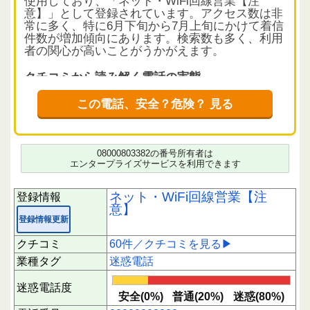
使用しており、「ネット・WiFi回線営業【注
意】」として登録されています。アクセス数は非
常に多く、特に6月下旬から7月上旬にかけて着信
件数が増加傾向にあります。検索数も多く、利用
者の関心が高いことがうかがえます。
クチコミから読み解く電話の実態
60件のクチコミのうち、迷惑と評価された件数が
16件、中立が4件、安全と判断されたものはあり
この電話、安全？危険？ 見る
ません。平均評価は最低の1で、利用者の満足度
は非常に低い状況です。内容としては、ソフトバ
ンク光やドコモ光を名乗る勧誘が多く、料金の値
下げやモデム交換を理由に電話がかかってきま
08000803382の番号所有者は
す。質問に対しては住所や住居形態、郵便番号な
エンタープライズサービスを利用できます
どの個人情報を尋ねられるケースが多く、応答す
ると音楽が流れて切れる、または一方的に話され
ネット・WiFi回線営業【注
登録情報
て電話が切れるといった報告が目立ちます。
意】
登録情報更新
また、折り返し電話をしても繋がらない、電話番
号を変えて繰り返しかけてくるなど、しつこい勧
クチコミ
60件／クチコミを見る▶
誘の様相を呈しています。利用者からは「非常に
業種タグ
迷惑電話
不愉快」「迷惑電話」「胡散臭い」といった感想
が多く、応答には注意を推奨いたします。
迷惑電話度
安全(0%)
普通(20%)
迷惑(80%)
電話の意図と注意点