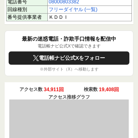
電話番号
08000803382
この番号からの電話は、光回線の契約変更や料金
プランの案内を装った営業電話である可能性が高
回線種別
フリーダイヤル (一覧)
い状況です。実際の契約状況を把握していない様
番号提供事業者
ＫＤＤＩ
子や、個人情報を引き出そうとする点から、慎重
な対応が求められます。特に住所や郵便番号など
の情報提供は控え、正規の通信事業者からの連絡
かどうかを十分に確認することが重要です。
最新の迷惑電話・詐欺手口情報を配信中
電話帳ナビ公式Xで確認できます
最後に
下にスクロールすると実際に電話に応答された方
電話帳ナビ公式Xをフォロー
のクチコミを読むことができます。もしこの番号
からの着信があった場合は、クチコミを参考にし
※外部サイト（X）へ移動します
つつ慎重に対応してください。
また、あなたの体験や情報を共有することは、同
じような不安を抱える他の利用者を守ることにつ
アクセス数
34,911回
検索数
19,408回
ながります。ぜひクチコミ投稿で協力いただき、
アクセス推移グラフ
安心して電話を受けられる環境づくりにご参加く
ださい。あなたの1回のアクションが誰かを守る
力になります。