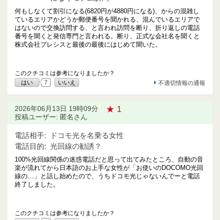
何もしなくて割引になる(6820円が4880円になる)、からの混雑し
ているエリアかどうか郵便番号を聞かれる、混んでいるエリアで
はないので交換訪問する、と言われ訪問を断り、折り返しの電話
番号を聞くと発信専門と言われる。断り、正式な会社名を聞くと
株式会社プレシスと最後の最後にはじめて聞いた。
このクチコミは参考になりましたか？
はい
7
いいえ
不適切情報の通報
★ 1
2026年06月13日 19時09分
投稿ユーザー: 匿名さん
電話相手:
ドコモ光を名乗る女性
電話目的:
光回線の勧誘？
100%光回線関係の迷惑電話だと思って出てみたところ、自動の音
楽が流れてから日本語のお上手な女性が「お使いのDOCOMO光回
線の…」と話し始めたので、うちドコモ光じゃないんでーと電話
終了しました。
このクチコミは参考になりましたか？