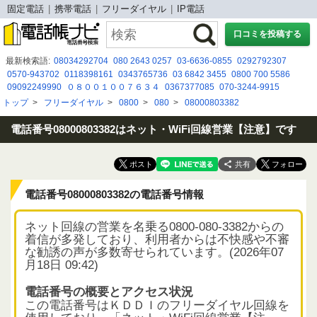
固定電話
携帯電話
フリーダイヤル
IP電話
口コミを投稿する
最新検索語:
08034292704
080 2643 0257
03-6636-0855
0292792307
0570-943702
0118398161
0343765736
03 6842 3455
0800 700 5586
09092249990
０８００１００７６３４
0367377085
070-3244-9915
050-3175-1652
03 4216 8288
0671774947
0800-700-4138
0800 808 0866
トップ
>
フリーダイヤル
>
0800
>
080
>
08000803382
03-6897-6986
05057838962
08019252857
0354148369
0800 500 8188
08033391299
0436366998
電話番号08000803382はネット・WiFi回線営業【注意】です
共有
電話番号08000803382の電話番号情報
ネット回線の営業を名乗る0800-080-3382からの
着信が多発しており、利用者からは不快感や不審
な勧誘の声が多数寄せられています。(2026年07
月18日 09:42)
電話番号の概要とアクセス状況
この電話番号はＫＤＤＩのフリーダイヤル回線を