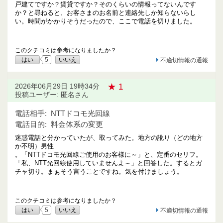
戸建てですか？賃貸ですか？そのくらいの情報ってないんです
か？と尋ねると、お客さまのお名前と連絡先しか知らないらし
い。時間がかかりそうだったので、ここで電話を切りました。
このクチコミは参考になりましたか？
はい
5
いいえ
不適切情報の通報
★ 1
2026年06月29日 19時34分
投稿ユーザー: 匿名さん
電話相手:
NTTドコモ光回線
電話目的:
料金体系の変更
迷惑電話と分かっていたが、取ってみた。地方の訛り（どの地方
か不明）男性
。「NTTドコモ光回線ご使用のお客様に～」と、定番のセリフ。
「私、NTT光回線使用していませんよ～」と回答した。するとガ
チャ切り。まぁそう言うことですね。気を付けましょう。
このクチコミは参考になりましたか？
はい
5
いいえ
不適切情報の通報