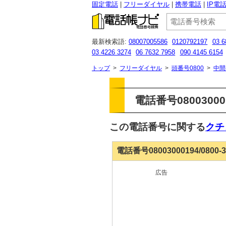
固定電話
フリーダイヤル
携帯電話
IP電
最新検索語:
08007005586
0120792197
03 6
03 4226 3274
06 7632 7958
090 4145 6154
0800 500 8188
0362775467
0120983706
0
トップ
>
フリーダイヤル
>
頭番号0800
>
中間
電話番号0800300
この電話番号に関する
クチ
電話番号08003000194/0800
広告