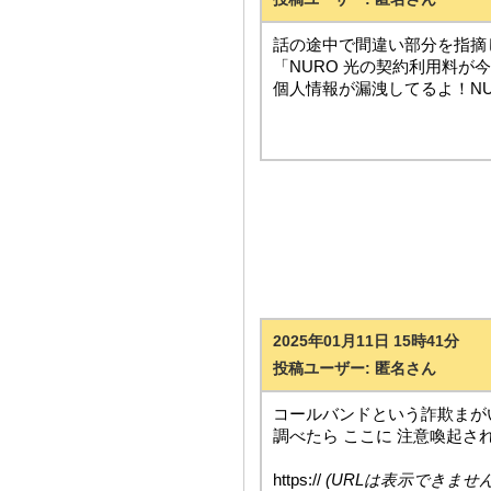
話の途中で間違い部分を指摘
「NURO 光の契約利用料
個人情報が漏洩してるよ！NU
2025年01月11日 15時41分
投稿ユーザー: 匿名さん
コールバンドという詐欺まが
調べたら ここに 注意喚起さ
https://
(URLは表示できません