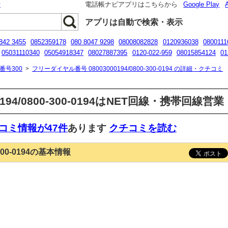
話
電話帳ナビアプリはこちらから
Google Play
アプリは自動で検索・表示
842 3455
0852359178
080 8047 9298
08008082828
0120936038
0800111
05031110340
05054918347
08027887395
0120-022-959
08015854124
01
7034107536
番号300
>
フリーダイヤル番号 08003000194/0800-300-0194 の詳細・クチコミ
0194/0800-300-0194はNET回線・携帯回線
コミ情報が47件
あります
クチコミを読む
-300-0194の基本情報