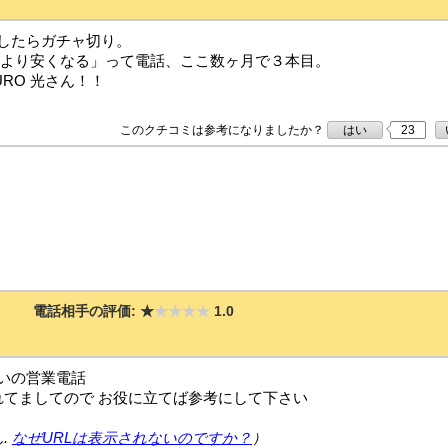
したらガチャ切り。
が今より安くなる」って電話、ここ数ヶ月で３本目。
RO 光さん！！
このクチコミは参考になりましたか？
はい
23
電話相手の評価:
★
★★★★
1.0
いの営業電話
れてましてので お役に立てば参考にして下さい
.
なぜURLは表示されないのですか？
）